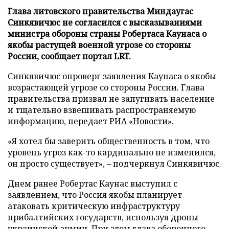
Глава литовского правительства Миндаугас
Синкявичюс не согласился с высказываниями
министра обороны страны Робертаса Каунаса о
якобы растущей военной угрозе со стороны
России, сообщает портал LRT.
Синкявичюс опроверг заявления Каунаса о якобы
возрастающей угрозе со стороны России. Глава
правительства призвал не запугивать население
и тщательно взвешивать распространяемую
информацию, передает
РИА «Новости»
.
«Я хотел бы заверить общественность в том, что
уровень угроз как-то кардинально не изменился,
он просто существует», – подчеркнул Синкявичюс.
Днем ранее Робертас Каунас выступил с
заявлением, что Россия якобы планирует
атаковать критическую инфраструктуру
прибалтийских государств, используя дроны
украинской армии. При этом глава оборонного