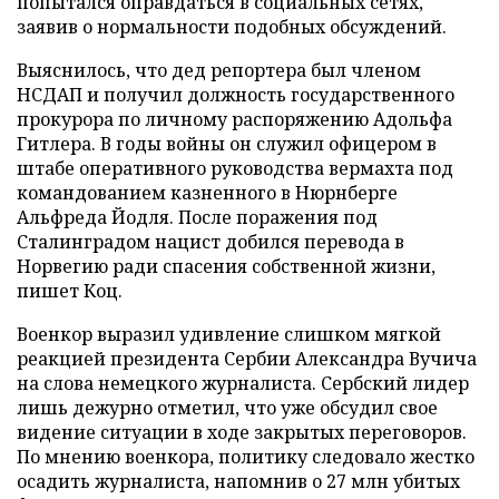
попытался оправдаться в социальных сетях,
заявив о нормальности подобных обсуждений.
Выяснилось, что дед репортера был членом
НСДАП и получил должность государственного
прокурора по личному распоряжению Адольфа
Гитлера. В годы войны он служил офицером в
штабе оперативного руководства вермахта под
командованием казненного в Нюрнберге
Альфреда Йодля. После поражения под
Сталинградом нацист добился перевода в
Норвегию ради спасения собственной жизни,
пишет Коц.
Военкор выразил удивление слишком мягкой
реакцией президента Сербии Александра Вучича
на слова немецкого журналиста. Сербский лидер
лишь дежурно отметил, что уже обсудил свое
видение ситуации в ходе закрытых переговоров.
По мнению военкора, политику следовало жестко
осадить журналиста, напомнив о 27 млн убитых