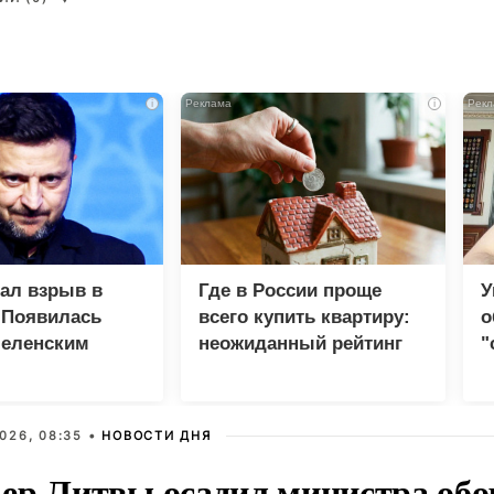
i
i
зал взрыв в
Где в России проще
У
 Появилась
всего купить квартиру:
о
Зеленским
неожиданный рейтинг
"
с
026, 08:35 •
НОВОСТИ ДНЯ
ер Литвы осадил министра обо