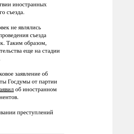
тствии иностранных
о съезда.
век не являлись
проведения съезда
ек. Таким образом,
тельства еще на стадии
.
ковое заявление об
аты Госдумы от партии
аявил
об иностранном
нентов.
овании преступлений