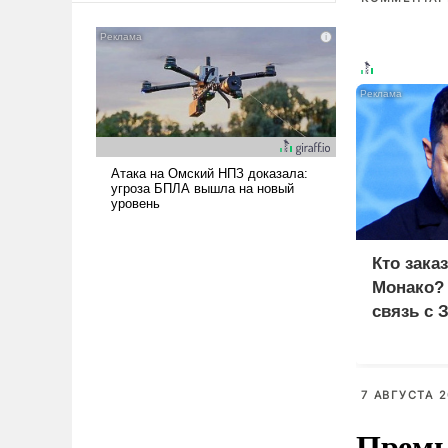
американские арсеналы.
Сложившаяся ситуация
означает многолетний период
уязвимости США, например,
перед Китаем.
Кто зака
Монако?
связь с 
7 АВГУСТА 2
Премь