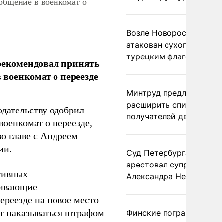
ообщение в военкомат о
Возле Новороссийска
атакован сухогруз под
турецким флагом
 рекомендовал принять
 военкомат о переезде
Минтруд предложил
расширить список
одательству одобрил
получателей двух пенс
оенкомат о переезде,
во главе с Андреем
ии.
Суд Петербурга заочно
арестовал супругу
ативных
Александра Невзорова
ривающие
ереезде на новое место
ет наказываться штрафом
Финские пограничники