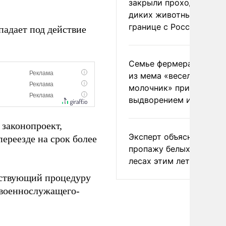
закрыли проходы для
диких животных на
границе с Россией
падает под действие
Семье фермера Уолкер
из мема «веселый
молочник» пригрозили
выдворением из Росси
законопроект,
Эксперт объяснил
ереезде на срок более
пропажу белых грибов 
лесах этим летом
нствующий процедуру
 военнослужащего-