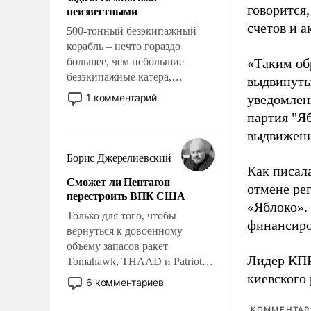
адаптироваться.
говорится,
неизвестными
счетов и 
500-тонный безэкипажный
корабль – нечто гораздо
большее, чем небольшие
«Таким об
безэкипажные катера,
выдвинуты
применение которых уже
1 комментарий
уведомлени
стало обыденностью. Задача по
партия "Я
созданию такого корабля очень
выдвижения
сложна и амбициозна. Однако
и ее реализация радикально
Борис Джерелиевский
поднимет наши боевые
Как писал
Сможет ли Пентагон
возможности.
отмене ре
перестроить ВПК США
«Яблоко».
Только для того, чтобы
финансиро
вернуться к довоенному
объему запасов ракет
Лидер КП
Tomahawk, THAAD и Patriot
США потребуется более трех
киевского
6 комментариев
лет. Даже небольшая война с
Ираном опустошила
КОММЕНТАРИ