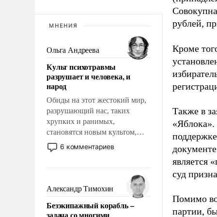
Совокупная
рублей, пр
МНЕНИЯ
Кроме тог
Ольга Андреева
установле
Культ психотравмы
избиратель
разрушает и человека, и
народ
регистрац
Обиды на этот жестокий мир,
Также в з
разрушающий нас, таких
хрупких и ранимых,
«Яблока».
становятся новым культом,
поддержке
постепенно вытесняя и
6 комментариев
документе
отменяя традиционное
является 
требование к человеку – быть
суд призн
мужественным и твердым под
ударами судьбы, брать на себя
Александр Тимохин
ответственность, помогать
Помимо во
Безэкипажный корабль –
слабым, идти вперед и
партии, б
задача со многими