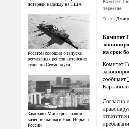
Комитет Гос
потеряли надежду на США
переезде
Tекст:
Дмитр
Комитет Г
законопро
на срок бо
Росатом сообщил о запуске
регулярных рейсов китайских
Комитет Г
судов по Севморпути
законопро
сообщает
Картаполо
Согласно 
правонару
Замглавы Минстроя сравнил
ответстве
качество жилья в Нью-Йорке и
пребывани
России