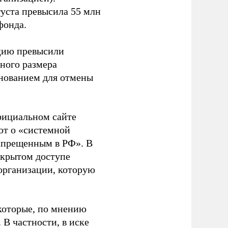
густа превысила 55 млн
фонда.
ацию превысили
ного размера
основанием для отмены
фициальном сайте
ют о «системной
апрещенным в РФ». В
ткрытом доступе
организации, которую
которые, по мнению
В частности, в иске