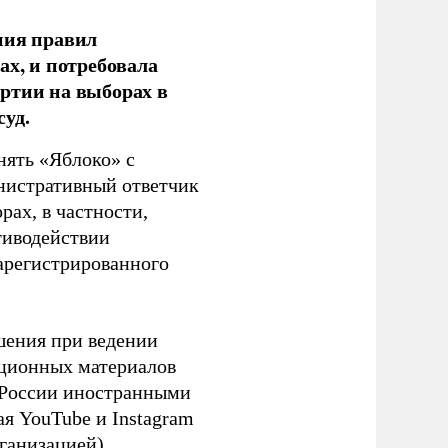
ния правил
ах, и потребовала
ртии на выборах в
уд.
нять «Яблоко» с
инистративный ответчик
ах, в частности,
тиводействии
зарегистрированного
шения при ведении
ационных материалов
в России иностранными
я YouTube и Instagram
ганизацией).