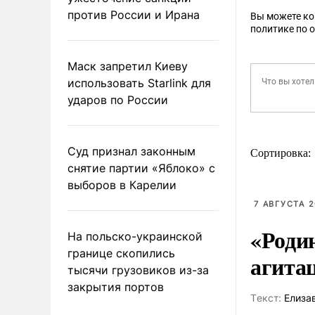
против России и Ирана
Вы можете к
политике по 
Маск запретил Киеву
использовать Starlink для
ударов по России
Суд признал законным
Сортировка:
снятие партии «Яблоко» с
выборов в Карелии
7 АВГУСТА 2
«Роди
На польско-украинской
границе скопились
агита
тысячи грузовиков из-за
закрытия портов
Tекст:
Елиза