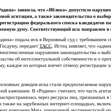
одина» заявила, что «Яблоко» допустило наруше
ной агитации, а также законодательства о выбор
регистрацию федерального списка кандидатов па
венную думу. Соответствующий иск направлен в с
одина» подала иск в Верховный суд с требованием с
 Госдуму, передает
ТАСС
. Истец заявляет, что «адм
многочисленные нарушения законодательства о выбор
ельства об интеллектуальной собственности и о про
му, каждое из которых влечет отмену регистрации 
основных доводов иска стали предполагаемые нару
ной кампании. В «Родине» считают, что часть агит
распространялась через ресурсы лиц, признанных 
 а также на зарубежных интернет-площадках, включа
жит компании Meta, признанной экстремистской ор