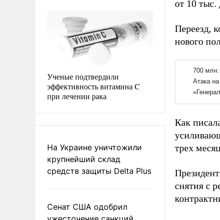
от 10 тыс.
Переезд, 
нового по
Ученые подтвердили
эффективность витамина C
при лечении рака
Как писал
усиливающ
На Украине уничтожили
трех месяц
крупнейший склад
средств защиты Delta Plus
Президент
снятия с 
контрактн
Сенат США одобрил
ужесточение санкций