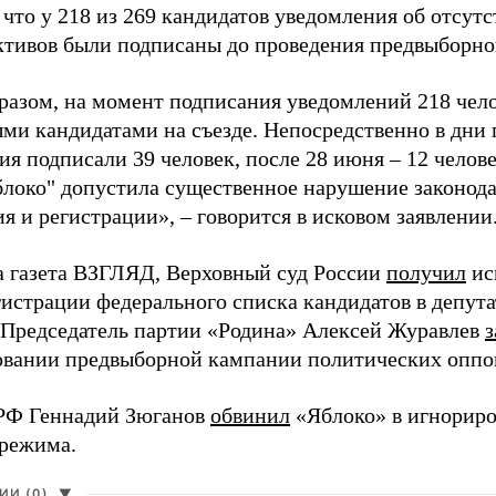
 что у 218 из 269 кандидатов уведомления об отсу
активов были подписаны до проведения предвыборног
разом, на момент подписания уведомлений 218 чело
ми кандидатами на съезде. Непосредственно в дни 
я подписали 39 человек, после 28 июня – 12 челов
блоко" допустила существенное нарушение законода
 и регистрации», – говорится в исковом заявлении
а газета ВЗГЛЯД, Верховный суд России
получил
ис
гистрации федерального списка кандидатов в депут
 Председатель партии «Родина» Алексей Журавлев
з
вании предвыборной кампании политических оппо
РФ Геннадий Зюганов
обвинил
«Яблоко» в игнорир
 режима.
И (0)
▼