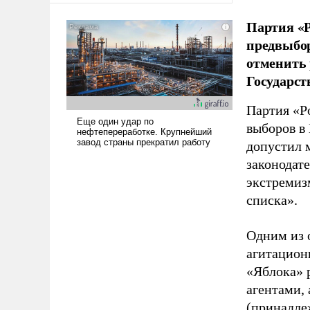
Партия «Р
предвыбор
отменить 
Государст
Партия «Р
выборов в
допустил 
законодат
экстремиз
списка».
Одним из 
агитацион
«Яблока» 
агентами,
(принадле