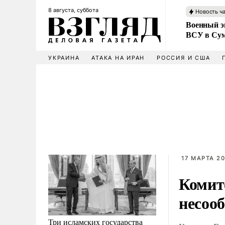
8 августа, суббота
Новость ч
Военный эк
ВСУ в Сум
УКРАИНА
АТАКА НА ИРАН
РОССИЯ И США
17 МАРТА 20
Комит
несооб
Три исламских государства