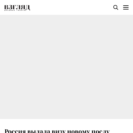
Россия выдала визу новому послу