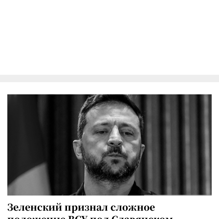
Зеленский признал сложное
положение ВСУ под Славянском