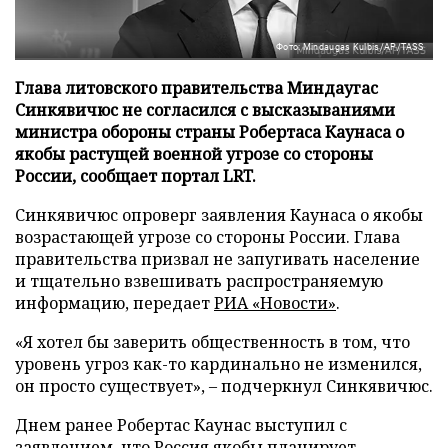
Фото: Mindaugas Kulbis/AP/TASS
Глава литовского правительства Миндаугас
Синкявичюс не согласился с высказываниями
министра обороны страны Робертаса Каунаса о
якобы растущей военной угрозе со стороны
России, сообщает портал LRT.
Синкявичюс опроверг заявления Каунаса о якобы
возрастающей угрозе со стороны России. Глава
правительства призвал не запугивать население
и тщательно взвешивать распространяемую
информацию, передает
РИА «Новости»
.
«Я хотел бы заверить общественность в том, что
уровень угроз как-то кардинально не изменился,
он просто существует», – подчеркнул Синкявичюс.
Днем ранее Робертас Каунас выступил с
заявлением, что Россия якобы планирует