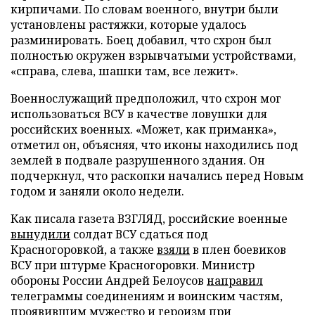
кирпичами. По словам военного, внутри были
установлены растяжки, которые удалось
разминировать. Боец добавил, что схрон был
полностью окружен взрывчатыми устройствами,
«справа, слева, шашки там, все лежит».
Военнослужащий предположил, что схрон мог
использоваться ВСУ в качестве ловушки для
российских военных. «Может, как приманка»,
отметил он, объясняя, что иконы находились под
землей в подвале разрушенного здания. Он
подчеркнул, что раскопки начались перед Новым
годом и заняли около недели.
Как писала газета ВЗГЛЯД, российские военные
вынудили
солдат ВСУ сдаться под
Красногоровкой, а также
взяли
в плен боевиков
ВСУ при штурме Красногоровки. Министр
обороны России Андрей Белоусов
направил
телеграммы соединениям и воинским частям,
проявившим мужество и героизм при