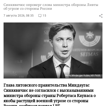
Синкявичюс опроверг слова министра обороны Ливты
об угрозе со стороны России
7 августа 2026, 08:35
15
Фото: Mindaugas Kulbis/AP/TASS
Глава литовского правительства Миндаугас
Синкявичюс не согласился с высказываниями
министра обороны страны Робертаса Каунаса о
якобы растущей военной угрозе со стороны
России, сообщает портал LRT.