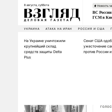
8 августа, суббота
Новость ч
ВС России
ГСМ в Ки
УКРАИНА
АТАКА НА ИРАН
РОССИЯ И США
На Украине уничтожили
Сенат США одоб
крупнейший склад
ужесточение са
средств защиты Delta
против России 
Plus
ГОЛОС