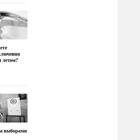
ете
ключения
ы летом?
за выборами