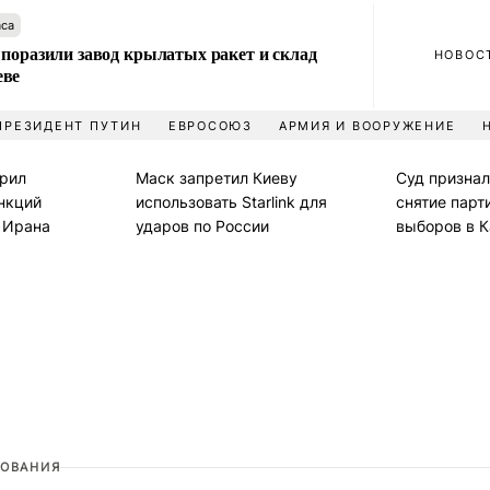
аса
 поразили завод крылатых ракет и склад
НОВОС
еве
ПРЕЗИДЕНТ ПУТИН
ЕВРОСОЮЗ
АРМИЯ И ВООРУЖЕНИЕ
рил
Маск запретил Киеву
Суд призна
нкций
использовать Starlink для
снятие парт
и Ирана
ударов по России
выборов в 
ОВАНИЯ