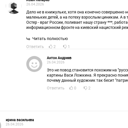
Иван Келарев
26.04.2026
Дело не в книжульке, хотя она конечно совершенно н
маленьких детей, а на потеху взрослым циникам. А в 
Остер - враг России, поливает нашу страну ***, работа
информационном фронте на киевский нацистский реж
даже призывает сокращать использование русского
Латвии, где он сейчас живет.
Читать полностью
Ответить
2
1
Антон Андреев
26.04.2026
Это не повод становится похожим на "русск
картины Васи Ложкина. Я прекрасно пони
почему данный художник так бесит "патри
Ответить
0
2
ирина васильева
26.04.2026