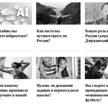
 тайны вы
Как часто вы
Какую роль 
ете нейросетям?
путешествуете по
России сыгр
России?
Дзержински
 по вашему
Нужны ли домашние
Вы следите з
нию, произошло
задания в первом классе
проходящим
лучшее в вашей
школы?
чемпионатом
?
футболу?