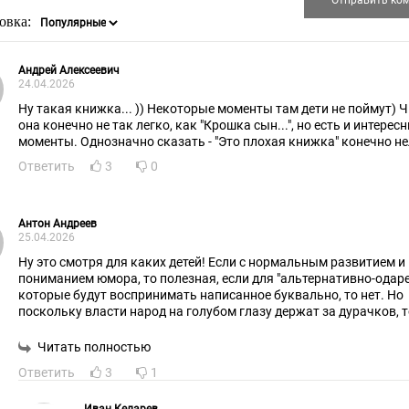
овка:
Андрей Алексеевич
24.04.2026
Ну такая книжка... )) Некоторые моменты там дети не поймут) 
она конечно не так легко, как "Крошка сын...", но есть и интерес
моменты. Однозначно сказать - "Это плохая книжка" конечно не
Ответить
3
0
Антон Андреев
25.04.2026
Ну это смотря для каких детей! Если с нормальным развитием и
пониманием юмора, то полезная, если для "альтернативно-одар
которые будут воспринимать написанное буквально, то нет. Но
поскольку власти народ на голубом глазу держат за дypачков, 
запрещать.
Мы же глупенькие! Без отцов наших родных, депутатов, даже в т
Читать полностью
штаны снять забываем и конфеты с фантиками едим!.. А уж дети
Ответить
3
1
подавно.