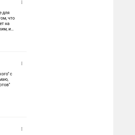
е для
том, что
ет на
им, и
 языка в
ого" с
маю,
отов"