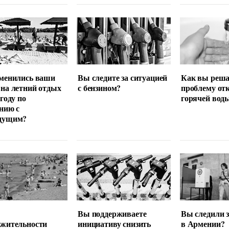
менились ваши
Вы следите за ситуацией
Как вы реша
на летний отдых
с бензином?
проблему от
 году по
горячей вод
нию с
дущим?
Вы поддерживаете
Вы следили 
лжительности
инициативу снизить
в Армении?