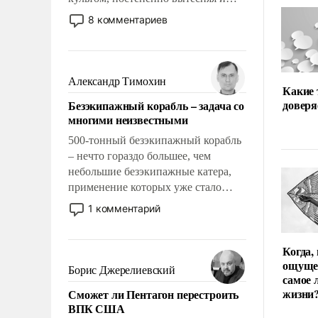
отменяя традиционное требование к
8 комментариев
человеку – быть мужественным и
твердым под ударами судьбы, брать
на себя ответственность, помогать
слабым, идти вперед и
Александр Тимохин
Какие
адаптироваться.
доверя
Безэкипажный корабль – задача со
многими неизвестными
500-тонный безэкипажный корабль
– нечто гораздо большее, чем
небольшие безэкипажные катера,
применение которых уже стало
обыденностью. Задача по созданию
1 комментарий
такого корабля очень сложна и
амбициозна. Однако и ее
Когда,
реализация радикально поднимет
ощуще
наши боевые возможности.
Борис Джерелиевский
самое 
жизни
Сможет ли Пентагон перестроить
ВПК США