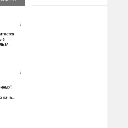
Читается
ные
льзя.
енных",
то начали
уалете
-то и