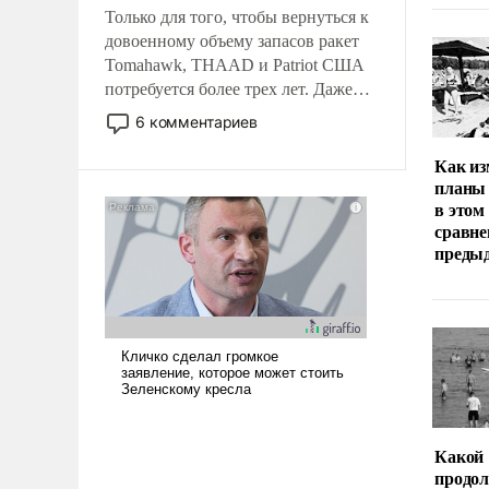
Только для того, чтобы вернуться к
довоенному объему запасов ракет
Tomahawk, THAAD и Patriot США
потребуется более трех лет. Даже
небольшая война с Ираном
6 комментариев
опустошила американские
арсеналы. Сложившаяся ситуация
Как из
планы 
означает многолетний период
в этом
уязвимости США, например, перед
сравне
Китаем.
преды
Какой
продо