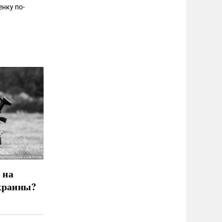
нку по-
 на
краины?