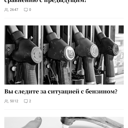
2647
0
Вы следите за ситуацией с бензином?
5012
2