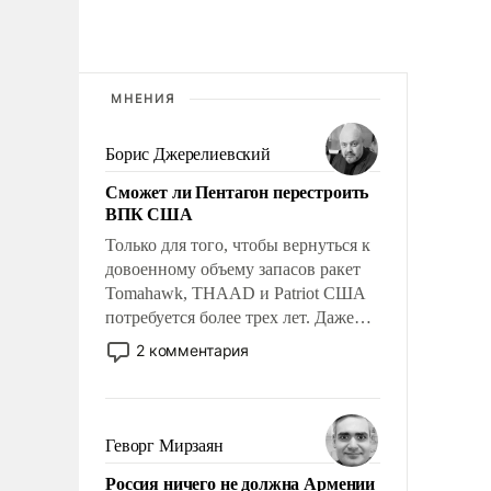
МНЕНИЯ
Борис Джерелиевский
Сможет ли Пентагон перестроить
ВПК США
Только для того, чтобы вернуться к
довоенному объему запасов ракет
Tomahawk, THAAD и Patriot США
потребуется более трех лет. Даже
небольшая война с Ираном
2 комментария
опустошила американские
арсеналы. Сложившаяся ситуация
означает многолетний период
уязвимости США, например, перед
Геворг Мирзаян
Китаем.
Россия ничего не должна Армении