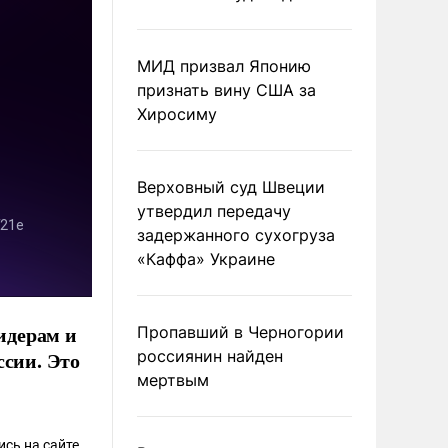
МИД призвал Японию
признать вину США за
Хиросиму
Верховный суд Швеции
утвердил передачу
задержанного сухогруза
«Каффа» Украине
идерам и
Пропавший в Черногории
россиянин найден
ссии. Это
мертвым
ись
на сайте.