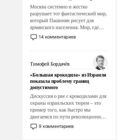
Москва системно и жестко
разрушает тот фантастический мир,
который Пашинян рисует для
армянского населения. Мир, где
этому населению все должны
14 комментариев
просто по определению, где его
политические прожекты будут
беспрекословно оплачиваться за
счет российских
Тимофей Бордачёв
налогоплательщиков и где за свои
«Большая крокодила» из Израиля
поступки не нужно отвечать.
показала проблему границ
допустимого
Дискуссия о рве с крокодилами для
охраны израильских тюрем – это
пример того, как быстро мы
двигаемся по пути революционных
изменений. То, что несколько лет
9 комментариев
назад было образом для
псевдонаучной фантастики, стало