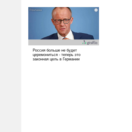
всерьез обсуждаемой идеей.