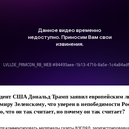
дент США Дональд Трамп заявил европейским л
миру Зеленскому, что уверен в непобедимости Ро
, что он так считает, но почему он так считает?
те комментировать материалы газеты ВЗГЛЯД,
зарегистрировавш