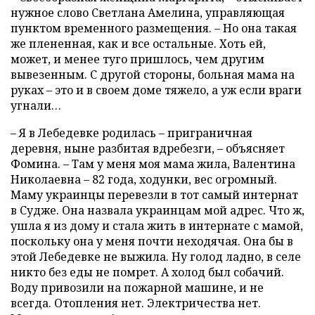
нужное слово Светлана Амелина, управляющая
пунктом временного размещения. – Но она такая
же плененная, как и все остальные. Хоть ей,
может, и менее туго пришлось, чем другим
вывезенным. С другой стороны, больная мама на
руках – это и в своем доме тяжело, а уж если враги
угнали…
– Я в Лебедевке родилась – приграничная
деревня, ныне разбитая вдребезги, – объясняет
Фомина. – Там у меня моя мама жила, Валентина
Николаевна – 82 года, ходунки, вес огромный.
Маму украинцы перевезли в тот самый интернат
в Судже. Она назвала украинцам мой адрес. Что ж,
ушла я из дому и стала жить в интернате с мамой,
поскольку она у меня почти неходячая. Она бы в
этой Лебедевке не выжила. Ну голод ладно, в селе
никто без еды не помрет. А холод был собачий.
Воду привозили на пожарной машине, и не
всегда. Отопления нет. Электричества нет.