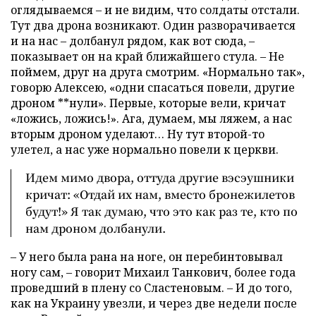
оглядываемся – и не видим, что солдаты отстали.
Тут два дрона возникают. Один разворачивается
и на нас – долбанул рядом, как вот сюда, –
показывает он на край ближайшего стула. – Не
поймем, друг на друга смотрим. «Нормально так»,
говорю Алексею, «одни спасаться повели, другие
дроном **нули». Первые, которые вели, кричат
«ложись, ложись!». Ага, думаем, мы ляжем, а нас
вторым дроном уделают… Ну тут второй-то
улетел, а нас уже нормально повели к церкви.
Идем мимо двора, оттуда другие вэсэушники
кричат: «Отдай их нам, вместо бронежилетов
будут!» Я так думаю, что это как раз те, кто по
нам дроном долбанули.
– У него была рана на ноге, он перебинтовывал
ногу сам, – говорит Михаил Танкович, более года
проведший в плену со Сластеновым. – И до того,
как на Украину увезли, и через две недели после