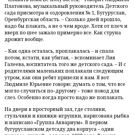
Платонова, музыкальный руководитель Детского
сада присмотра и оздоровления № 1, Бугуруслан,
Оренбургская область. – Сколько дней прошло,
надо бы плакать, а не о чем вроде. Хотя от плеч и
вверх по шее зажало примерно все. Как струна
дрожит вообще.
– Как одна осталась, проплакалась – и спала
потом, кстати, как убитая, – вспоминает Лия
Галеева, воспитатель того же детского сада. – И с
родителями маленьких поплакали следующим
утром, как они ребят привели к нам. Я вот
Людмиле Юрьевне говорю: думать о том, что все
могло случиться по–другому – тоже повод для
слез. Особенно когда просто надо же поплакать.
На двери в просторный зал, где столики,
стульчики и книжки-игрушки, нарисована рыбка
и написано «Группа Аквариум». В первом
бугурусланском детсаду два корпуса – один