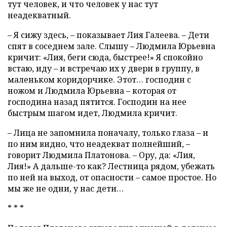
тут человек, и что человек у нас тут
неадекватный.
– Я сижу здесь, – показывает Лия Галеева. – Дети
спят в соседнем зале. Слышу – Людмила Юрьевна
кричит: «Лия, беги сюда, быстрее!» Я спокойно
встаю, иду – и встречаю их у двери в группу, в
маленьком коридорчике. Этот… господин с
ножом и Людмила Юрьевна – которая от
господина назад пятится. Господин на нее
быстрым шагом идет, Людмила кричит.
– Лица не запомнила поначалу, только глаза – и
по ним видно, что неадекват полнейший, –
говорит Людмила Платонова. – Ору, да: «Лия,
Лия!» А дальше-то как? Лестница рядом, убежать
по ней на выход, от опасности – самое простое. Но
мы же не одни, у нас дети…
* * *