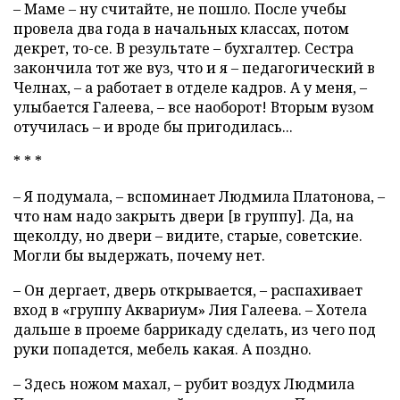
– Маме – ну считайте, не пошло. После учебы
провела два года в начальных классах, потом
декрет, то-се. В результате – бухгалтер. Сестра
закончила тот же вуз, что и я – педагогический в
Челнах, – а работает в отделе кадров. А у меня, –
улыбается Галеева, – все наоборот! Вторым вузом
отучилась – и вроде бы пригодилась...
* * *
– Я подумала, – вспоминает Людмила Платонова, –
что нам надо закрыть двери [в группу]. Да, на
щеколду, но двери – видите, старые, советские.
Могли бы выдержать, почему нет.
– Он дергает, дверь открывается, – распахивает
вход в «группу Аквариум» Лия Галеева. – Хотела
дальше в проеме баррикаду сделать, из чего под
руки попадется, мебель какая. А поздно.
– Здесь ножом махал, – рубит воздух Людмила