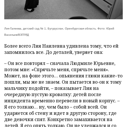
Лия Галеева, детский сад № 1, Бугуруслан, Оренбургская область. Фото: Юрий
Васильев/ВЗГЛЯД
Более всего Лия Наилевна удивлена тому, что ей
запомнилось все. До деталей, уверяет она:
– Он все повторял – сначала Людмиле Юрьевне,
потом мне: «Спрячьте меня, спрячьте меня».
Может, на фоне этого… опьянения глюки какие–то
пошли, мы же не знаем. Он пытается во-он к тому
мальчику подойти, – показывает Лия на
очередную пустую кроватку: детей после
инцидента временно перевели в новый корпус. –
Я его толкаю… ну, чем было – собой всей. Он
ударяется об стену и идет в другую сторону, где
две девочки спят. Конкретно замахивается на
детей. Я его опять толкаю. Он не удержался и со