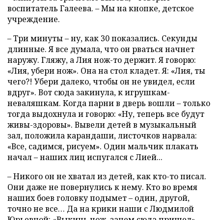
воспитатель Галеева. – Мы на кнопке, детское
учреждение.
– Три минуты – ну, как 30 показались. Секунды
длинные. Я все думала, что он рваться начнет
наружу. Гляжу, а Лия нож-то держит. Я говорю:
«Лия, убери нож». Она на стол кладет. Я: «Лия, ты
чего?! Убери далеко, чтобы он не увидел, если
вдруг». Вот сюда закинула, к игрушкам-
неваляшкам. Когда парни в дверь вошли – только
тогда выдохнула и говорю: «Ну, теперь все будут
живы-здоровы». Вывели детей в музыкальный
зал, положила карандаши, листочков нарвала:
«Все, садимся, рисуем». Один мальчик плакать
начал – наших лиц испугался с Лией...
– Никого он не хватал из детей, как кто-то писал.
Они даже не повернулись к нему. Кто во время
наших боев головку подымет – один, другой,
точно не все… Да на крики наши с Людмилой
Юрьевной: «Выкинь нож, зачем сюда пришел».