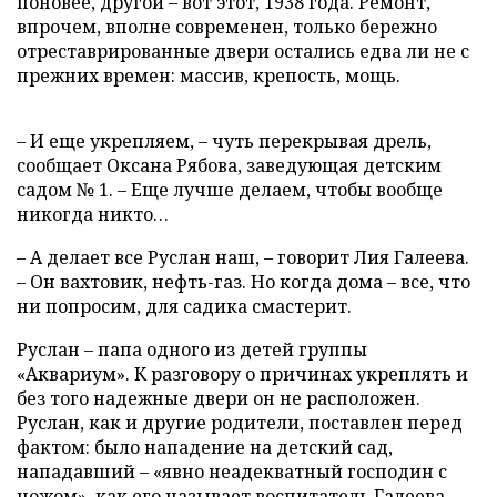
поновее, другой – вот этот, 1938 года. Ремонт,
впрочем, вполне современен, только бережно
отреставрированные двери остались едва ли не с
прежних времен: массив, крепость, мощь.
– И еще укрепляем, – чуть перекрывая дрель,
сообщает Оксана Рябова, заведующая детским
садом № 1. – Еще лучше делаем, чтобы вообще
никогда никто…
– А делает все Руслан наш, – говорит Лия Галеева.
– Он вахтовик, нефть-газ. Но когда дома – все, что
ни попросим, для садика смастерит.
Руслан – папа одного из детей группы
«Аквариум». К разговору о причинах укреплять и
без того надежные двери он не расположен.
Руслан, как и другие родители, поставлен перед
фактом: было нападение на детский сад,
нападавший – «явно неадекватный господин с
ножом», как его называет воспитатель Галеева, –