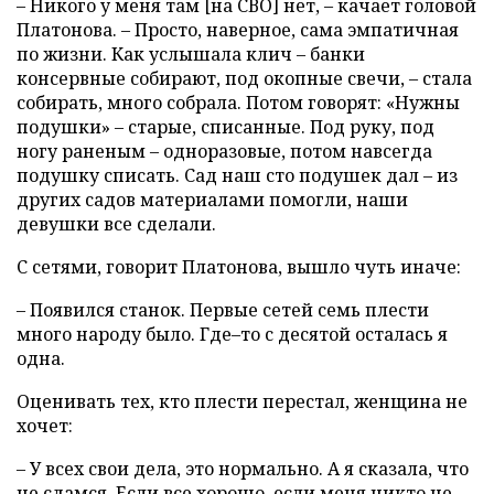
– Никого у меня там [на СВО] нет, – качает головой
Платонова. – Просто, наверное, сама эмпатичная
по жизни. Как услышала клич – банки
консервные собирают, под окопные свечи, – стала
собирать, много собрала. Потом говорят: «Нужны
подушки» – старые, списанные. Под руку, под
ногу раненым – одноразовые, потом навсегда
подушку списать. Сад наш сто подушек дал – из
других садов материалами помогли, наши
девушки все сделали.
С сетями, говорит Платонова, вышло чуть иначе:
– Появился станок. Первые сетей семь плести
много народу было. Где–то с десятой осталась я
одна.
Оценивать тех, кто плести перестал, женщина не
хочет:
– У всех свои дела, это нормально. А я сказала, что
не сдамся. Если все хорошо, если меня никто не