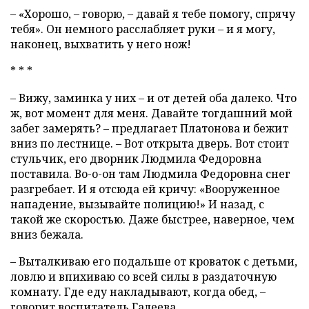
– «Хорошо, – говорю, – давай я тебе помогу, спрячу
тебя». Он немного расслабляет руки – и я могу,
наконец, выхватить у него нож!
* * *
– Вижу, заминка у них – и от детей оба далеко. Что
ж, вот момент для меня. Давайте тогдашний мой
забег замерять? – предлагает Платонова и бежит
вниз по лестнице. – Вот открыта дверь. Вот стоит
стульчик, его дворник Людмила Федоровна
поставила. Во-о-он там Людмила Федоровна снег
разгребает. И я отсюда ей кричу: «Вооруженное
нападение, вызывайте полицию!» И назад, с
такой же скоростью. Даже быстрее, наверное, чем
вниз бежала.
– Выталкиваю его подальше от кроваток с детьми,
ловлю и впихиваю со всей силы в раздаточную
комнату. Где еду накладывают, когда обед, –
говорит воспитатель Галеева.