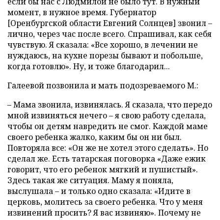
если бы нас с Людмилой не было тут. В нужный
момент, в нужное время. Губернатор
[Оренбургской области Евгений Солнцев] звонил –
лично, через час после всего. Спрашивал, как себя
чувствую. Я сказала: «Все хорошо, в лечении не
нуждаюсь, на кухне порезы бывают и побольше,
когда готовлю». Ну, и тоже благодарил...
Галеевой позвонила и мать подозреваемого М.:
– Мама звонила, извинялась. Я сказала, что передо
мной извиняться нечего – я свою работу сделала,
чтобы он детям навредить не смог. Каждой маме
своего ребенка жалко, каким бы он ни был.
Повторяла все: «Он же не хотел этого сделать». Но
сделал же. Есть татарская поговорка «Даже ежик
говорит, что его ребенок мягкий и пушистый».
Здесь такая же ситуация. Маму я поняла,
выслушала – и только одно сказала: «Идите в
церковь, молитесь за своего ребенка. Что у меня
извинений просить? Я вас извиняю». Почему не