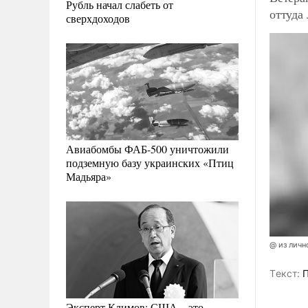
Рубль начал слабеть от
оттуда
сверхдоходов
Авиабомбы ФАБ-500 уничтожили
подземную базу украинских «Птиц
Мадьяра»
@ из личн
Tекст:
П
Эксперт Климов: США – это