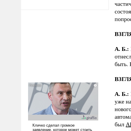
частич
состоя
попрос
ВЗГЛЯ
А. Б.:
отнесл
быть. 
ВЗГЛЯ
А. Б.:
уже на
нового
автом
был
А