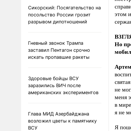
справ
Сикорский: Посягательство на
этом 
посольство России грозит
сержа
разрывом дипотношений
ВЗГЛЯ
Гневный звонок Трампа
Но пр
заставил Пентагон срочно
мобил
искать пропавшие ракеты
Артем
воспит
Здоровые бойцы ВСУ
святая
заразились ВИЧ после
не мог
американских экспериментов
меня э
в мире
я не м
Глава МИД Азербайджана
возложил цветы к памятнику
Я пош
ВСУ