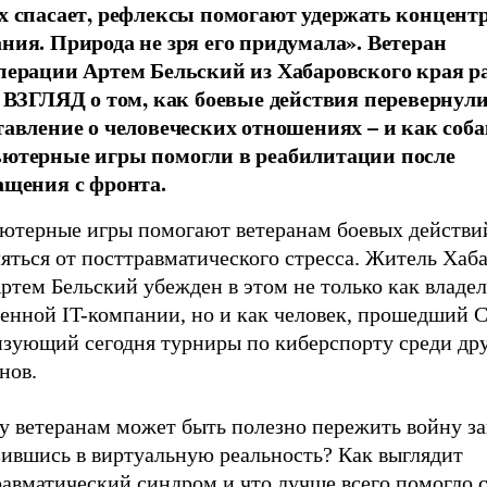
х спасает, рефлексы помогают удержать концен
ния. Природа не зря его придумала». Ветеран
перации Артем Бельский из Хабаровского края р
е ВЗГЛЯД о том, как боевые действия перевернули
тавление о человеческих отношениях – и как соба
ютерные игры помогли в реабилитации после
ащения с фронта.
ютерные игры помогают ветеранам боевых действи
яться от посттравматического стресса. Житель Хаб
ртем Бельский убежден в этом не только как владе
венной IT-компании, но и как человек, прошедший 
изующий сегодня турниры по киберспорту среди др
нов.
у ветеранам может быть полезно пережить войну за
зившись в виртуальную реальность? Как выглядит
равматический синдром и что лучше всего помогло 