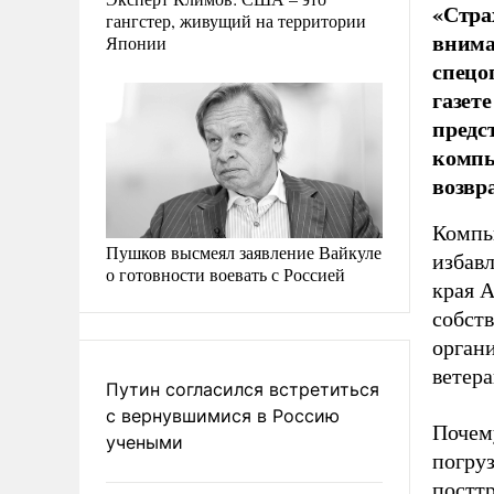
«Стра
гангстер, живущий на территории
внима
Японии
спецо
газет
предс
компь
возвр
Компь
Пушков высмеял заявление Вайкуле
избавл
о готовности воевать с Россией
края А
собст
орган
ветера
Путин согласился встретиться
с вернувшимися в Россию
Почем
учеными
погру
постт