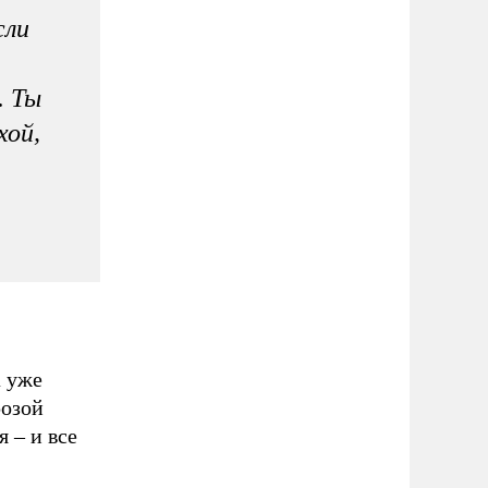
сли
. Ты
хой,
а уже
розой
я – и все