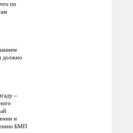
что по
сам
иманием
 и должно
гаду –
ного
вый
жении и
влению БМП