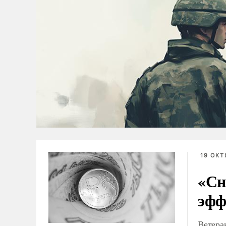
19 ОКТ
«Сн
эфф
Ветера