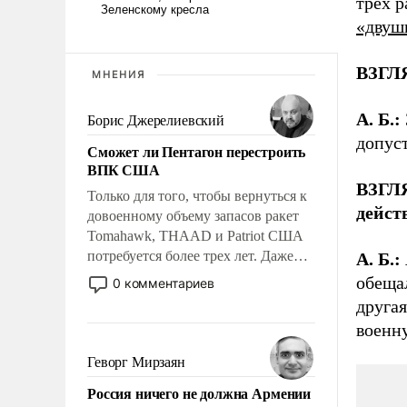
трех 
«двуш
ВЗГЛЯ
МНЕНИЯ
А. Б.:
Борис Джерелиевский
допус
Сможет ли Пентагон перестроить
ВПК США
ВЗГЛЯ
Только для того, чтобы вернуться к
дейст
довоенному объему запасов ракет
Tomahawk, THAAD и Patriot США
потребуется более трех лет. Даже
А. Б.:
небольшая война с Ираном
обещал
0 комментариев
опустошила американские
другая
арсеналы. Сложившаяся ситуация
военн
означает многолетний период
уязвимости США, например, перед
Геворг Мирзаян
Китаем.
Россия ничего не должна Армении