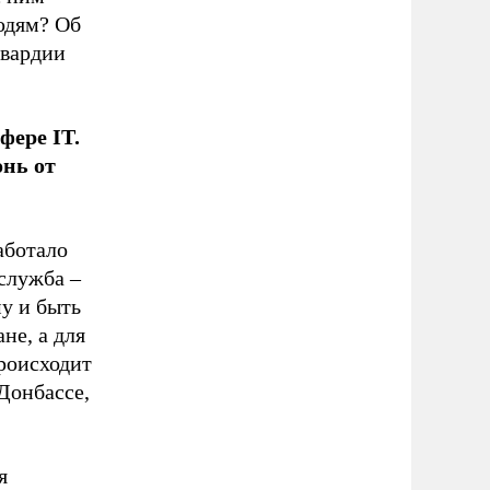
юдям? Об
гвардии
сфере
IT.
онь от
аботало
 служба –
у и быть
не, а для
происходит
Донбассе,
я