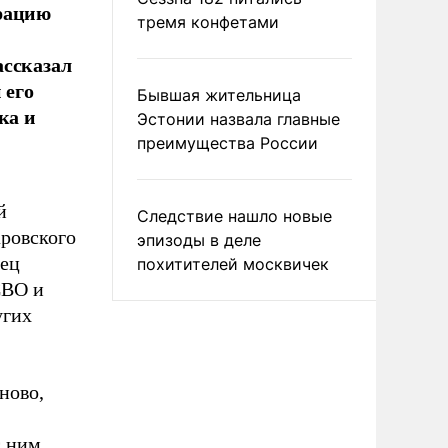
трацию
тремя конфетами
ассказал
 его
Бывшая жительница
ка и
Эстонии назвала главные
преимущества России
й
Следствие нашло новые
аровского
эпизоды в деле
лец
похитителей москвичек
СВО и
угих
ново,
с ним