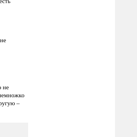
 есть
 не
о не
 немножко
ругую –