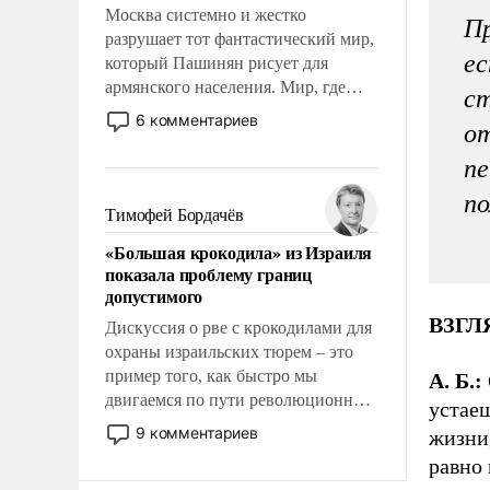
Москва системно и жестко
Пр
разрушает тот фантастический мир,
ес
который Пашинян рисует для
армянского населения. Мир, где
ст
этому населению все должны
6 комментариев
от
просто по определению, где его
политические прожекты будут
пе
беспрекословно оплачиваться за
по
счет российских
Тимофей Бордачёв
налогоплательщиков и где за свои
«Большая крокодила» из Израиля
поступки не нужно отвечать.
показала проблему границ
допустимого
ВЗГЛ
Дискуссия о рве с крокодилами для
охраны израильских тюрем – это
пример того, как быстро мы
А. Б.:
двигаемся по пути революционных
устаеш
изменений. То, что несколько лет
9 комментариев
жизни,
назад было образом для
равно
псевдонаучной фантастики, стало