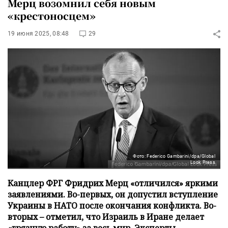
Мерц возомнил себя новым
«крестоносцем»
19 июня 2025, 08:48
29
Фото: Federico Gambarini/dpa/Global
Look Press
Канцлер ФРГ Фридрих Мерц «отличился» яркими
заявлениями. Во-первых, он допустил вступление
Украины в НАТО после окончания конфликта. Во-
вторых – отметил, что Израиль в Иране делает
«грязную работу» за весь мир. Эксперты