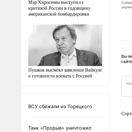
ли эффективно, система ПВО сработала хорошо, оценили в Кремле (фото:
Мэр Хиросимы выступил с
Собян
критикой России в годовщину
украи
американской бомбардировки
Вы м
сайт
Пушков высмеял заявление Вайкуле
о готовности воевать с Россией
ВСУ сбежали из Торецкого
Сорт
Танк «Прорыв» уничтожил