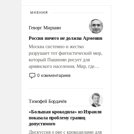
МНЕНИЯ
Геворг Мирзаян
Россия ничего не должна Армении
Москва системно и жестко
разрушает тот фантастический мир,
который Пашинян рисует для
армянского населения. Мир, где
этому населению все должны
0 комментариев
просто по определению, где его
политические прожекты будут
беспрекословно оплачиваться за
счет российских
Тимофей Бордачёв
налогоплательщиков, и где за свои
«Большая крокодила» из Израиля
поступки не нужно отвечать.
показала проблему границ
допустимого
Дискуссия о рве с крокодилами для