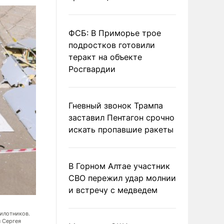
ФСБ: В Приморье трое
подростков готовили
теракт на объекте
Росгвардии
Гневный звонок Трампа
заставил Пентагон срочно
искать пропавшие ракеты
В Горном Алтае участник
СВО пережил удар молнии
и встречу с медведем
илотников.
По сообщениям Минобороны, противник использовал БПЛА самолетн
 Сергея