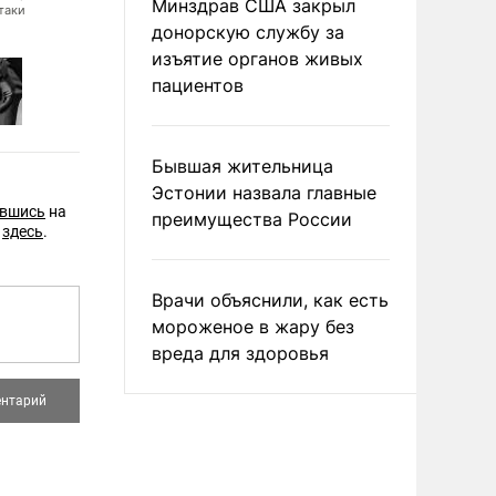
восьми были подавлены средствами РЭБ, потеряли управление и уп
Минздрав США закрыл
таки
ПВО (фото: Александра Левчук/ТАСС)
донорскую службу за
изъятие органов живых
пациентов
Бывшая жительница
Эстонии назвала главные
авшись
на
преимущества России
е
здесь
.
Врачи объяснили, как есть
мороженое в жару без
вреда для здоровья