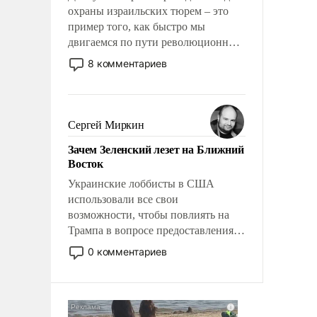
охраны израильских тюрем – это
пример того, как быстро мы
двигаемся по пути революционных
изменений. То, что несколько лет
8 комментариев
назад было образом для
псевдонаучной фантастики, стало
всерьез обсуждаемой идеей.
Сергей Миркин
Зачем Зеленский лезет на Ближний
Восток
Украинские лоббисты в США
использовали все свои
возможности, чтобы повлиять на
Трампа в вопросе предоставления
вооружений своим нанимателям.
0 комментариев
Вероятно, кому-то из тех, кто
консультирует Киев, пришла в
голову мысль: хорошо бы
продемонстрировать, что Украина