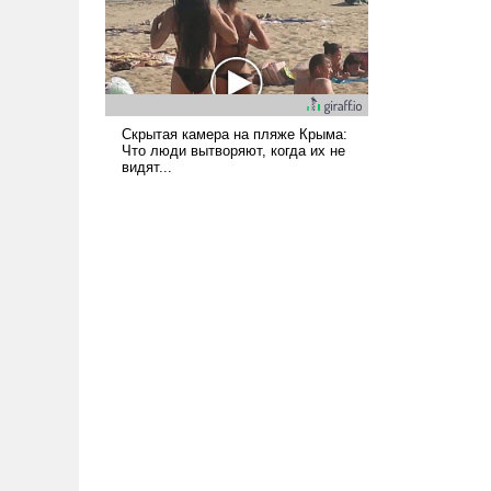
вступила в вооруженное
противостояние с Ираном.