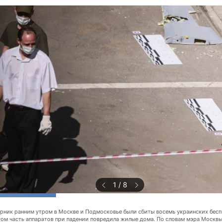
1
/
8
орник ранним утром в Москве и Подмосковье были сбиты восемь украинских бесп
том часть аппаратов при падении повредила жилые дома. По словам мэра Москвы