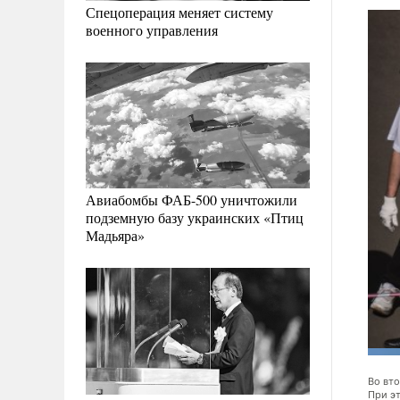
Спецоперация меняет систему
военного управления
Авиабомбы ФАБ-500 уничтожили
подземную базу украинских «Птиц
Мадьяра»
Во вт
едомства во время инцидента с атакой беспилотников на Москву и
При э