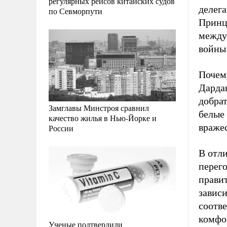
регулярных рейсов китайских судов
делег
по Севморпути
Принце
между
войны 
Почем
Дардан
добра
Замглавы Минстроя сравнил
белые 
качество жилья в Нью-Йорке и
враже
России
В отл
перего
прави
завис
соотв
комфор
Ученые подтвердили