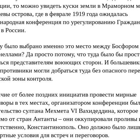
ации, то можно увидеть куски земли в Мраморном м
вы острова, где в феврале 1919 года ожидалась
народная конференция по урегулированию Граждан
в России.
у было выбрано именно это место между Босфором
еллами? Да просто потому, что туда было бы прост
ться представителям воюющих сторон. И большевики
противники могли добраться туда без опасного пер
ской зоны контроля.
ичие от более поздних инициатив провести мирные
воры в тех местах, организатором конференции был
тельство султана Мехмета VI Вахидеддина, которое
имо от стран Антанты – они оккупировали проливы 
етственно, Константинополь. Оно должно было лишь
тные условия для встреч и переговоров.