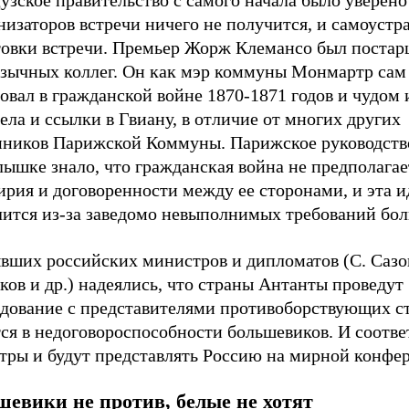
зское правительство с самого начала было уверено 
низаторов встречи ничего не получится, и самоустр
товки встречи. Премьер Жорж Клемансо был постар
язычных коллег. Он как мэр коммуны Монмартр сам
овал в гражданской войне 1870-1871 годов и чудом
ела и ссылки в Гвиану, в отличие от многих других
нников Парижской Коммуны. Парижское руководств
ышке знало, что гражданская война не предполагае
рия и договоренности между ее сторонами, и эта и
лится из-за заведомо невыполнимых требований бол
вших российских министров и дипломатов (С. Сазон
ов и др.) надеялись, что страны Антанты проведут
едование с представителями противоборствующих с
ся в недоговороспособности большевиков. И соотве
тры и будут представлять Россию на мирной конфе
евики не против, белые не хотят