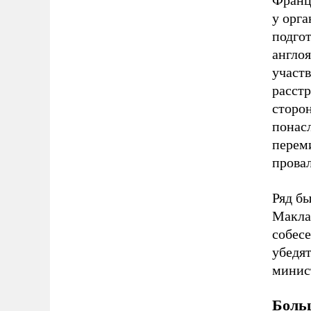
Францу
у орга
подго
англо
участв
расстр
сторо
понасл
переми
прова
Ряд бы
Маклак
собес
убедят
минис
Больш