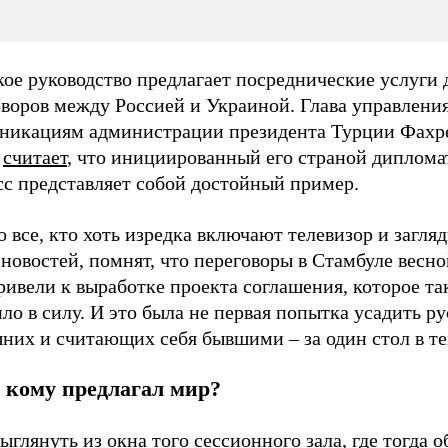
ое руководство предлагает посреднические услуги 
оворов между Россией и Украиной. Глава управлени
никациям администрации президента Турции Фахр
н
считает
, что инициированный его страной диплом
сс представляет собой достойный пример.
 все, кто хоть изредка включают телевизор и загля
новостей, помнят, что переговоры в Стамбуле весно
ривели к выработке проекта соглашения, которое та
ло в силу. И это была не первая попытка усадить ру
них и считающих себя бывшими – за один стол в те
 кому предлагал мир?
ыглянуть из окна того сессионного зала, где тогда 