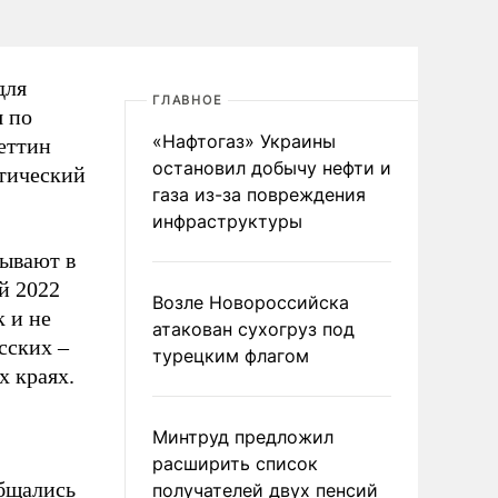
для
ГЛАВНОЕ
я по
«Нафтогаз» Украины
еттин
остановил добычу нефти и
атический
газа из-за повреждения
инфраструктуры
дывают в
й 2022
Возле Новороссийска
к и не
атакован сухогруз под
сских –
турецким флагом
х краях.
Минтруд предложил
расширить список
общались
получателей двух пенсий