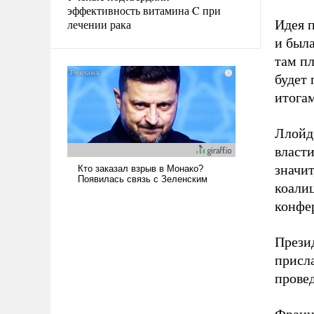
эффективность витамина C при
лечении рака
Идея 
и был
там пл
будет
итога
Ллойд 
власт
значи
коали
конфе
Прези
присла
провед