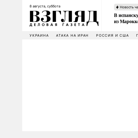
8 августа, суббота
Новость ч
В испанск
из Марокк
УКРАИНА
АТАКА НА ИРАН
РОССИЯ И США