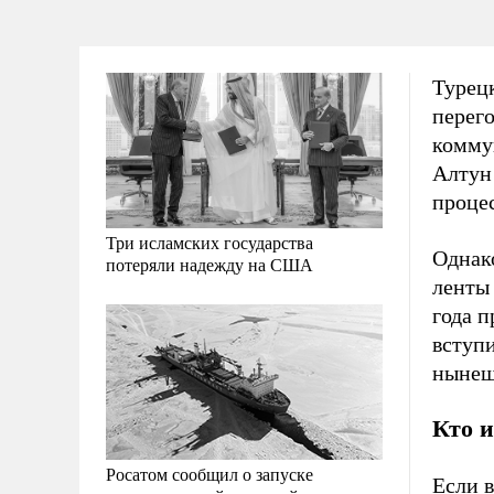
Турецк
перег
комму
Алту
проце
Три исламских государства
Однако
потеряли надежду на США
ленты 
года п
вступи
нынеш
Кто и
Росатом сообщил о запуске
Если в