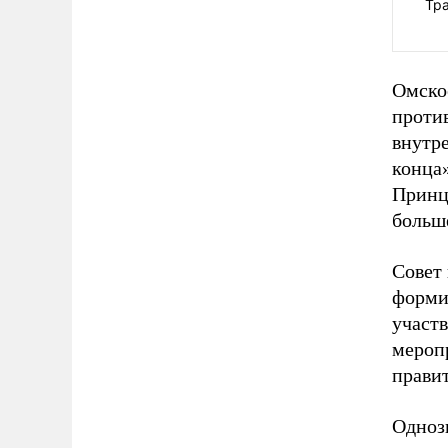
Тра
Омско
проти
внутре
конца
Принц
больш
Совет 
формир
участв
мероп
правит
Одноз