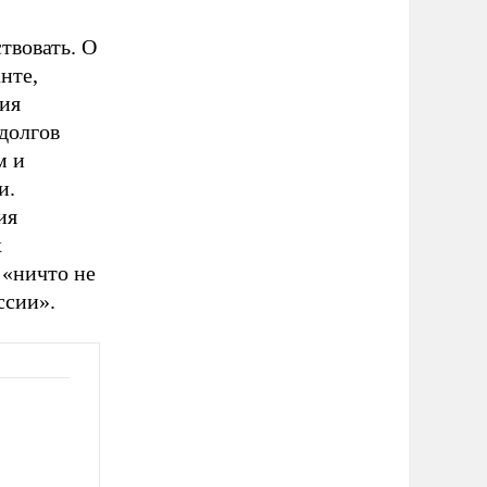
твовать. О
нте,
гия
 долгов
м и
и.
ия
х
«ничто не
ссии».