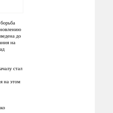
 борьба
ановлению
ведена до
ания на
ад
ачалу стал
я на этом
ько