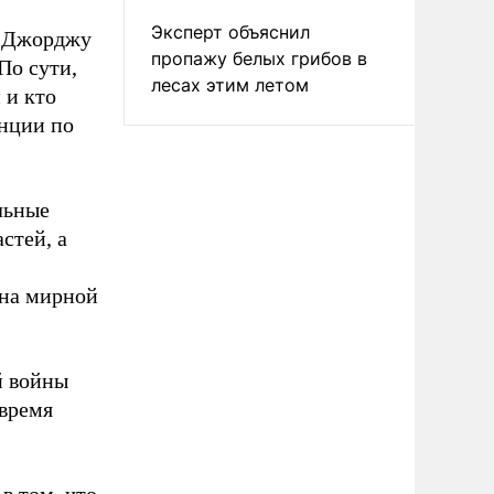
Эксперт объяснил
д Джорджу
пропажу белых грибов в
По сути,
лесах этим летом
 и кто
енции по
льные
стей, а
 на мирной
й войны
 время