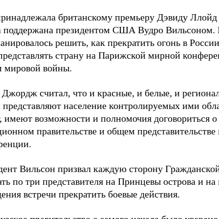
принадлежала британскому премьеру Дэвиду Ллой
а поддержана президентом США Вудро Вильсоном. 
анировалось решить, как прекратить огонь в России
 представлять страну на Парижской мирной конфер
м мировой войны.
Джордж считал, что и красные, и белые, и региона
и представляют население контролируемых ими обла
т, имеют возможности и полномочия договориться о
ционном правительстве и общем представительстве
ренции.
дент Вильсон призвал каждую сторону Гражданско
ть по три представителя на Принцевы острова и на
ения встречи прекратить боевые действия.