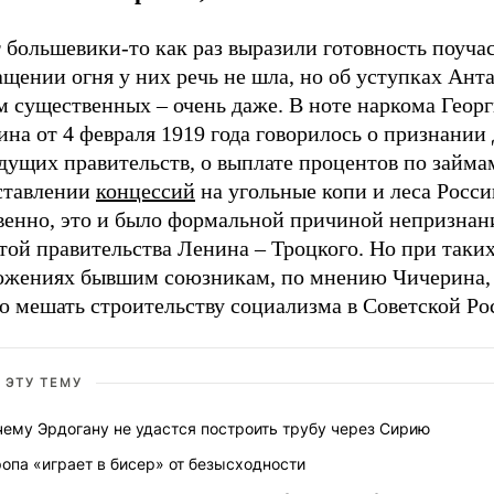
 большевики-то как раз выразили готовность поучас
щении огня у них речь не шла, но об уступках Анта
м существенных – очень даже. В ноте наркома Геор
на от 4 февраля 1919 года говорилось о признании
дущих правительств, о выплате процентов по займа
ставлении
концессий
на угольные копи и леса Росси
венно, это и было формальной причиной непризнан
той правительства Ленина – Троцкого. Но при таки
ожениях бывшим союзникам, по мнению Чичерина, 
о мешать строительству социализма в Советской Ро
 ЭТУ ТЕМУ
ему Эрдогану не удастся построить трубу через Сирию
опа «играет в бисер» от безысходности