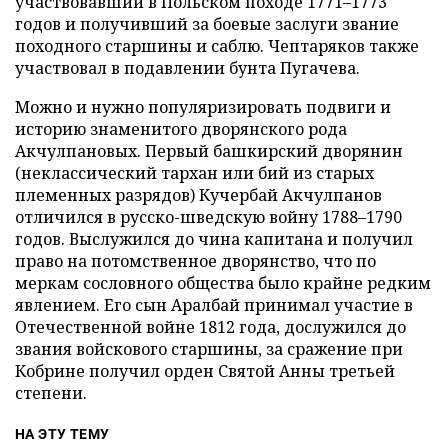
участвовавший в Польском походе 1771–1773
годов и получивший за боевые заслуги звание
походного старшины и саблю. Чептаряков также
участвовал в подавлении бунта Пугачева.
Можно и нужно популяризировать подвиги и
историю знаменитого дворянского рода
Акчулпановых. Первый башкирский дворянин
(неклассический тархан или бий из старых
племенных разрядов) Кучербай Акчулпанов
отличился в русско-шведскую войну 1788–1790
годов. Выслужился до чина капитана и получил
право на потомственное дворянство, что по
меркам сословного общества было крайне редким
явлением. Его сын Аралбай принимал участие в
Отечественной войне 1812 года, дослужился до
звания войскового старшины, за сражение при
Кобрине получил орден Святой Анны третьей
степени.
НА ЭТУ ТЕМУ