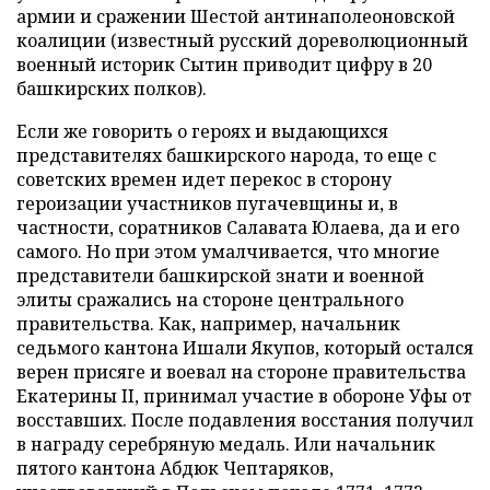
армии и сражении Шестой антинаполеоновской
коалиции (известный русский дореволюционный
военный историк Сытин приводит цифру в 20
башкирских полков).
Если же говорить о героях и выдающихся
представителях башкирского народа, то еще с
советских времен идет перекос в сторону
героизации участников пугачевщины и, в
частности, соратников Салавата Юлаева, да и его
самого. Но при этом умалчивается, что многие
представители башкирской знати и военной
элиты сражались на стороне центрального
правительства. Как, например, начальник
седьмого кантона Ишали Якупов, который остался
верен присяге и воевал на стороне правительства
Екатерины II, принимал участие в обороне Уфы от
восставших. После подавления восстания получил
в награду серебряную медаль. Или начальник
пятого кантона Абдюк Чептаряков,