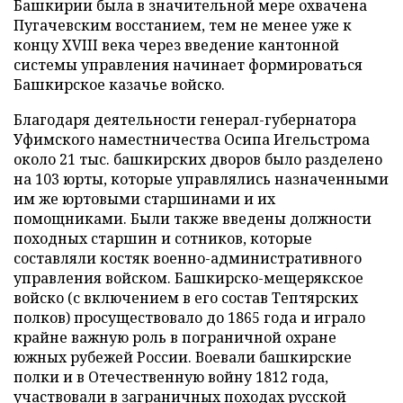
Башкирии была в значительной мере охвачена
Пугачевским восстанием, тем не менее уже к
концу XVIII века через введение кантонной
системы управления начинает формироваться
Башкирское казачье войско.
Благодаря деятельности генерал-губернатора
Уфимского наместничества Осипа Игельстрома
около 21 тыс. башкирских дворов было разделено
на 103 юрты, которые управлялись назначенными
им же юртовыми старшинами и их
помощниками. Были также введены должности
походных старшин и сотников, которые
составляли костяк военно-административного
управления войском. Башкирско-мещерякское
войско (с включением в его состав Тептярских
полков) просуществовало до 1865 года и играло
крайне важную роль в пограничной охране
южных рубежей России. Воевали башкирские
полки и в Отечественную войну 1812 года,
участвовали в заграничных походах русской