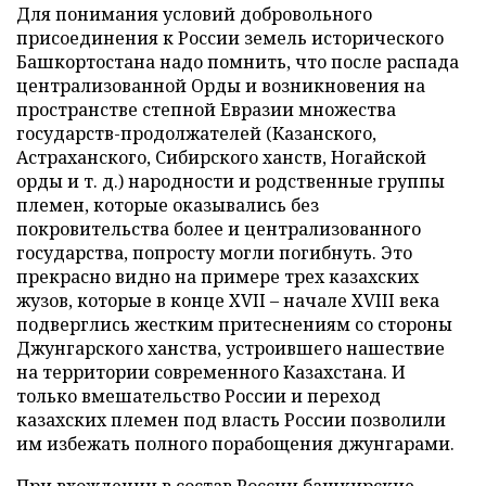
Для понимания условий добровольного
присоединения к России земель исторического
Башкортостана надо помнить, что после распада
централизованной Орды и возникновения на
пространстве степной Евразии множества
государств-продолжателей (Казанского,
Астраханского, Сибирского ханств, Ногайской
орды и т. д.) народности и родственные группы
племен, которые оказывались без
покровительства более и централизованного
государства, попросту могли погибнуть. Это
прекрасно видно на примере трех казахских
жузов, которые в конце XVII – начале XVIII века
подверглись жестким притеснениям со стороны
Джунгарского ханства, устроившего нашествие
на территории современного Казахстана. И
только вмешательство России и переход
казахских племен под власть России позволили
им избежать полного порабощения джунгарами.
При вхождении в состав России башкирские