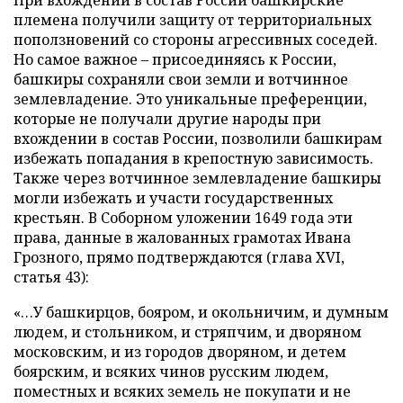
племена получили защиту от территориальных
поползновений со стороны агрессивных соседей.
Но самое важное – присоединяясь к России,
башкиры сохраняли свои земли и вотчинное
землевладение. Это уникальные преференции,
которые не получали другие народы при
вхождении в состав России, позволили башкирам
избежать попадания в крепостную зависимость.
Также через вотчинное землевладение башкиры
могли избежать и участи государственных
крестьян. В Соборном уложении 1649 года эти
права, данные в жалованных грамотах Ивана
Грозного, прямо подтверждаются (глава XVI,
статья 43):
«…У башкирцов, бояром, и окольничим, и думным
людем, и стольником, и стряпчим, и дворяном
московским, и из городов дворяном, и детем
боярским, и всяких чинов русским людем,
поместных и всяких земель не покупати и не