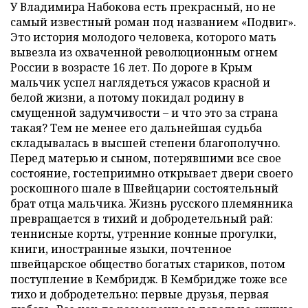
У Владимира Набокова есть прекрасный, но не
самый известный роман под названием «Подвиг».
Это история молодого человека, которого мать
вывезла из охваченной революционным огнем
России в возрасте 16 лет. По дороге в Крым
мальчик успел наглядеться ужасов красной и
белой жизни, а потому покидал родину в
смущенной задумчивости – и что это за страна
такая? Тем не менее его дальнейшая судьба
складывалась в высшей степени благополучно.
Перед матерью и сыном, потерявшими все свое
состояние, гостеприимно открывает двери своего
роскошного шале в Швейцарии состоятельный
брат отца мальчика. Жизнь русского племянника
превращается в тихий и добродетельный рай:
теннисные корты, утренние конные прогулки,
книги, иностранные языки, почтенное
швейцарское общество богатых стариков, потом
поступление в Кембридж. В Кембридже тоже все
тихо и добродетельно: первые друзья, первая