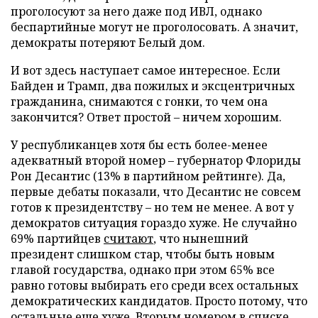
проголосуют за него даже под ИВЛ, однако
беспартийные могут не проголосовать. А значит,
демократы потеряют Белый дом.
И вот здесь наступает самое интересное. Если
Байден и Трамп, два пожилых и эксцентричных
гражданина, снимаются с гонки, то чем она
закончится? Ответ простой – ничем хорошим.
У республиканцев хотя бы есть более-менее
адекватный второй номер – губернатор Флориды
Рон Десантис (13% в партийном рейтинге). Да,
первые дебаты показали, что Десантис не совсем
готов к президентству – но тем не менее. А вот у
демократов ситуация гораздо хуже. Не случайно
69% партийцев
считают
, что нынешний
президент слишком стар, чтобы быть новым
главой государства, однако при этом 65% все
равно готовы выбирать его среди всех остальных
демократических кандидатов. Просто потому, что
остальные еще хуже. Вторым номером в списке