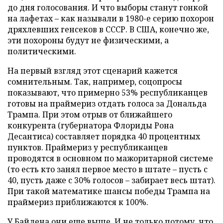
до дня голосования. И что выборы станут гонкой
на лафетах – как называли в 1980-е серию похорон
дряхлевших генсеков в СССР. В США, конечно же,
эти похороны будут не физическими, а
политическими.
На первый взгляд этот сценарий кажется
сомнительным. Так, например, соцопросы
показывают, что примерно 53% республиканцев
готовы на праймериз отдать голоса за Дональда
Трампа. При этом отрыв от ближайшего
конкурента (губернатора Флориды Рона
Десантиса) составляет порядка 40 процентных
пунктов. Праймериз у республиканцев
проводятся в основном по мажоритарной системе
(то есть кто занял первое место в штате – пусть с
40, пусть даже с 30% голосов – забирает весь штат).
При такой математике шансы победы Трампа на
праймериз приближаются к 100%.
У Байдена они еще выше. И не только потому, что