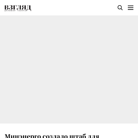
Минэнерго создало штаб для