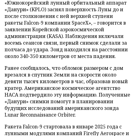
«Южнокорейский лунный орбитальный аппарат
«Данури» (KPLO) заснял поверхность Луны до и
после столкновения с ней верхней ступени
ракеты Falcon-9 компании SpaceX», – говорится в
заявлении Корейской аэрокосмической
администрации (KASA). Наблюдения включали
восемь сеансов связи, первый снимок сделали за
полчаса до удара. Зонд находился на расстоянии
около 340-350 километров от места падения.
Ранее сообщалось, что обломок размером с дом
врезался в спутник Земли на скорости около
девяти тысяч километров в час, образовав новый
кратер. Американское космическое агентство
НАСА подтвердило эту информацию. Полученные
«Данури» снимки помогут в планировании
будущих исследований американского зонда
Lunar Reconnaissance Orbiter.
Ракета Falcon-9 стартовала в январе 2025 года с
лунными модулями компаний Firefly Aerospace и