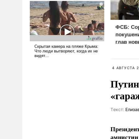
псевдонаучной фантастики,
стало всерьез обсуждаемой
идеей.
ФСБ: Со
покушени
глав нов
4 АВГУСТА 2
Путин
«гара
Tекст:
Елиза
Президент
амнистии 