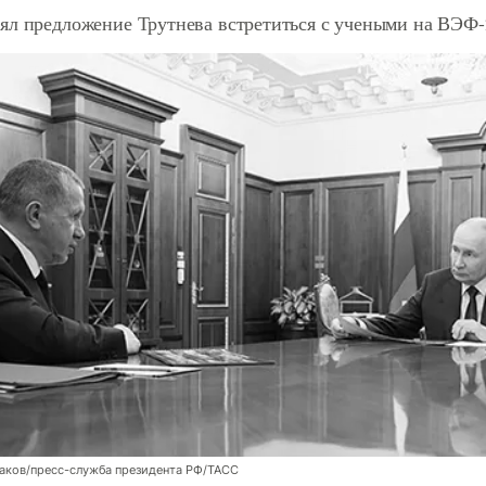
ял предложение Трутнева встретиться с учеными на ВЭФ-
аков/пресс-служба президента РФ/ТАСС