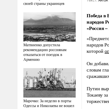
Tекст:
Антон 
своей страны украинцев
Победа в 
народов Р
«Россия – 
«Предмето
Матвиенко допустила
народов Ро
рекомендацию россиянам
которой
о
отказаться от поездок в
Армению
Он добави
словам гла
сражавших
Путин выр
Токаеву за
Марочко: За неделю в порты
торжестве
Одессы и Николаева не вошел