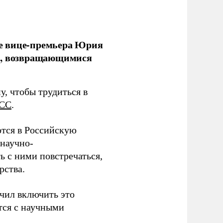
е вице-премьера Юрия
ми, возвращающимися
у, чтобы трудиться в
СС
.
тся в Российскую
научно-
ь с ними повстречаться,
рства.
учил включить это
тся с научными