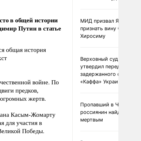
сто в общей истории
МИД призвал Японию
адимир Путин в статье
признать вину США за
Хиросиму
ся общая история
кст
Верховный суд Швеции
утвердил передачу
задержанного сухогруз
«Каффа» Украине
ечественной войне. По
двиги предков,
 огромных жертв.
Пропавший в Черногор
россиянин найден
стана Касым-Жомарту
мертвым
ая для участия в
Великой Победы.