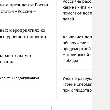
Россияне рассказали,
зита
президента России
какие книги и фильмы
 статья «Россия –
помогают воспитывать
детей
нных мероприятиях ко
ого уровня отношений
Альпинист допустил
обнаружение
предсмертной записки
Наговицыной на пике
оздравительную
Победы
ование.
Ученые разрушили миф
 сайте. О редакционной
«гонке сперматозоидов
при оплодотворении