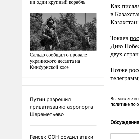
ни один крупный корабль
Как писал
в Казахста
Казахстан:
Токаев
пос
Дню Побе
двух стран
Сальдо сообщил о провале
украинского десанта на
Кинбурнской косе
Позже рос
телеграмм
Путин разрешил
Вы можете к
политике по 
приватизацию аэропорта
Шереметьево
Обсуждение
Генсек ООН осудил атаки