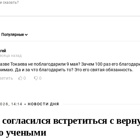
гей
есяца назад
е Токаева не поблагодарили 9 мая? Зачем 100 раз его благодарить? Вот этого я не
понимаю. Да и за что благодарить то? Это его святая обязанность.
ветить
0
0
026, 14:14 •
НОВОСТИ ДНЯ
 согласился встретиться с вер
ю учеными