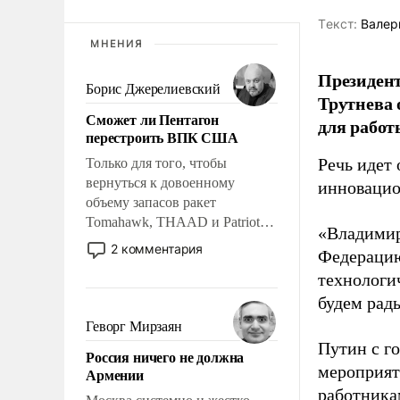
Tекст:
Валер
МНЕНИЯ
Президен
Борис Джерелиевский
Трутнева 
Сможет ли Пентагон
для работ
перестроить ВПК США
Речь идет 
Только для того, чтобы
вернуться к довоенному
инновацио
объему запасов ракет
Tomahawk, THAAD и Patriot
«Владимир
США потребуется более трех
2 комментария
Федерацию
лет. Даже небольшая война с
технологи
Ираном опустошила
американские арсеналы.
будем рады
Сложившаяся ситуация
Геворг Мирзаян
означает многолетний период
Путин с г
Россия ничего не должна
уязвимости США, например,
мероприят
Армении
перед Китаем.
работника