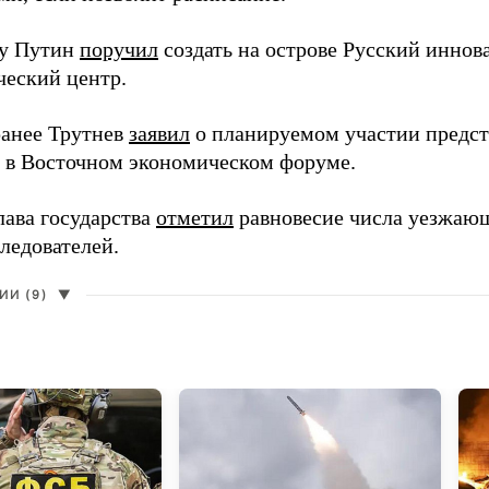
ду Путин
поручил
создать на острове Русский инно
ческий центр.
анее Трутнев
заявил
о планируемом участии предс
в в Восточном экономическом форуме.
лава государства
отметил
равновесие числа уезжаю
ледователей.
И (9)
▼