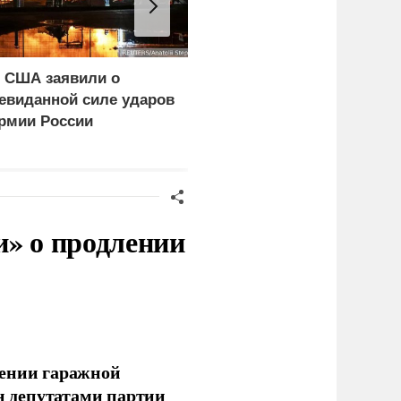
 США заявили о
WP: Трамп отчитал
евиданной силе ударов
Хегсета за нехватку
рмии России
ракет
и» о продлении
лении гаражной
ан депутатами партии