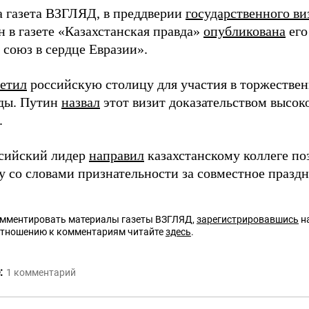
а газета ВЗГЛЯД, в преддверии
государственного ви
н в газете «Казахстанская правда»
опубликована
его
 союз в сердце Евразии».
етил
российскую столицу для участия в торжестве
ды. Путин
назвал
этот визит доказательством высок
.
сийский лидер
направил
казахстанскому коллеге п
у со словами признательности за совместное праздн
омментировать материалы газеты ВЗГЛЯД,
зарегистрировавшись
на
отношению к комментариям читайте
здесь
.
:
1
комментарий