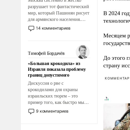
Москва системно и жестко
разрушает тот фантастический
В 2024 го
мир, который Пашинян рисует
для армянского населения.
технологи
Мир, где политические
14 комментариев
прожекты будут безусловно
Месяцем р
оплачиваться за счет
государст
российских
налогоплательщиков и где
Тимофей Бордачёв
До этого г
Еревану за свои поступки не
«Большая крокодила» из
нужно отвечать.
страну исс
Израиля показала проблему
границ допустимого
КОММЕНТАРИ
Дискуссия о рве с
крокодилами для охраны
израильских тюрем – это
пример того, как быстро мы
двигаемся по пути
9 комментариев
революционных изменений.
То, что несколько лет назад
было образом для