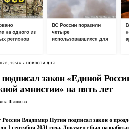
рвано
ВС России поразили
В
е на одного из
четыре
н
ых регионов
использовавшихся для
а
доставки грузов ВСУ
судна
026, 19:44 •
НОВОСТИ ДНЯ
 подписал закон «Единой Росси
жной амнистии» на пять лет
вета Шишкова
 России Владимир Путин подписал закон о прод
до 1 сентября 2031 года. Документ был разработ