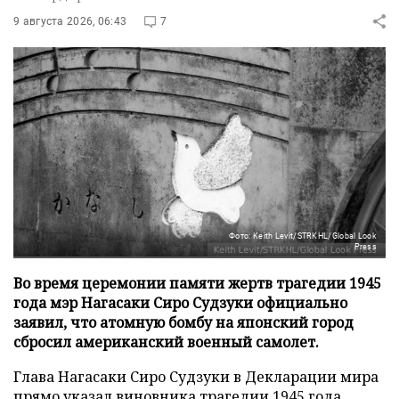
9 августа 2026, 06:43
7
Фото: Keith Levit/STRKHL/Global Look
Press
Во время церемонии памяти жертв трагедии 1945
года мэр Нагасаки Сиро Судзуки официально
заявил, что атомную бомбу на японский город
сбросил американский военный самолет.
Глава Нагасаки Сиро Судзуки в Декларации мира
прямо указал виновника трагедии 1945 года,