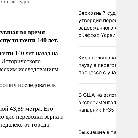
ичиган судно
Верховный суд Швеции
утвердил передачу
задержанного сухогруз
онувшая во время
«Каффа» Украине
спустя почти 140 лет.
очти 140 лет назад на
Киев пожаловался на
т Исторического
паузу в переговорном
ческим исследованиям.
процессе с участием 
ообщил исследователь
В США на взлете разби
экспериментальный др
ной 43,89 метра. Его
напарник F-35
о для перевозки зерна и
едалеко от города
Выжившие в тайге пил