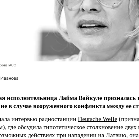
оров/ТАСС
 Иванова
я исполнительница Лайма Вайкуле призналась в
ие в случае вооруженного конфликта между ее ст
дала интервью радиостанции
Deutsche Welle
(призна
), где обсудила гипотетическое столкновение двух 
возможных действиях при нападении на Латвию, она