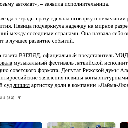
возьму автомат», – заявила исполнительница.
везда эстрады сразу сделала оговорку о нежелании
ития. Певица подчеркнула надежду на мирное раз
чий между соседними странами. Она назвала себя 
ит в лучшее развитие событий.
а газета ВЗГЛЯД, официальный представитель МИД
овала
музыкальный фестиваль латвийской исполнит
цию советского формата. Депутат Рижской думы Ал
нтироссийские заявления певицы конъюнктурными
й суд
лишил
артистку доли в компании «Лайма-Люк
И (83)
▼