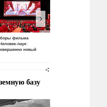
боры фильма
Зеленский: Киев
Человек-паук:
атаковали
овершенно новый
баллистические ракеты
ень» превысили 1
и 115 беспилотников
лрд долларов
земную базу