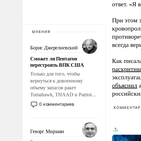
ответ. «Я 
При этом з
кровопрол
МНЕНИЯ
противоре
всегда вер
Борис Джерелиевский
Сможет ли Пентагон
Как писал
перестроить ВПК США
раскритик
Только для того, чтобы
эксплуата
вернуться к довоенному
объяснил
а
объему запасов ракет
российски
Tomahawk, THAAD и Patriot
США потребуется более трех
0 комментариев
КОММЕНТАРИ
лет. Даже небольшая война с
Ираном опустошила
американские арсеналы.
Сложившаяся ситуация
Геворг Мирзаян
означает многолетний период