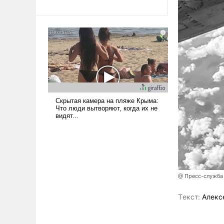
революционных изменений.
То, что несколько лет назад
было образом для
псевдонаучной фантастики,
стало всерьез обсуждаемой
идеей.
@ Пресс-служба
Tекст:
Алекс