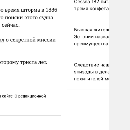
Cessna 182 питались
тремя конфетами
во время шторма в 1886
то поиски этого судна
 сейчас.
Бывшая жительница
Эстонии назвала главн
ал
о секретной миссии
преимущества России
торому триста лет.
Следствие нашло новы
эпизоды в деле
похитителей москвичек
 сайте. О редакционной