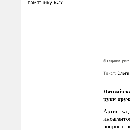
памятнику ВСУ
@ Гавриил Григ
Tекст:
Ольга
Латвийска
руки оруж
Артистка 
иноагентом
вопрос о 