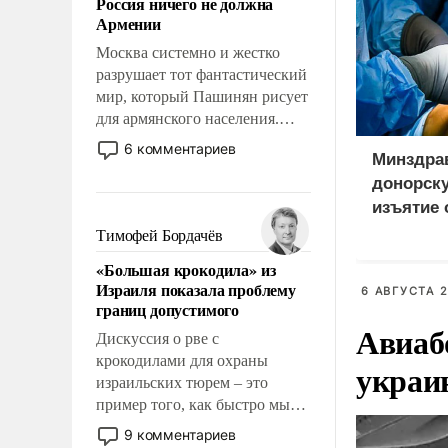
Россия ничего не должна
уязвимости США, например,
Армении
перед Китаем.
Москва системно и жестко
разрушает тот фантастический
мир, который Пашинян рисует
для армянского населения.
Мир, где этому населению все
6 комментариев
Минздра
должны просто по
донорск
определению, где его
политические прожекты будут
изъятие 
беспрекословно оплачиваться
пациент
Тимофей Бордачёв
за счет российских
«Большая крокодила» из
налогоплательщиков и где за
Израиля показала проблему
6 АВГУСТА 2
свои поступки не нужно
границ допустимого
отвечать.
Авиаб
Дискуссия о рве с
крокодилами для охраны
украи
израильских тюрем – это
пример того, как быстро мы
двигаемся по пути
9 комментариев