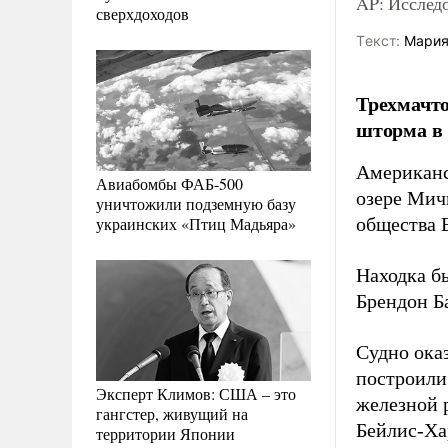
AP: Исследо
сверхдоходов
Tекст:
Мария
Трехмачто
шторма в 
Американс
Авиабомбы ФАБ-500
озере Мич
уничтожили подземную базу
украинских «Птиц Мадьяра»
общества 
Находка б
Брендон Б
Судно оказ
построили 
Эксперт Климов: США – это
железной 
гангстер, живущий на
Бейлис-Ха
территории Японии