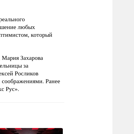
 реального
решение любых
оптимистом, который
 Мария Захарова
ельницы за
ексей Росликов
 соображениями. Ранее
с Рус».