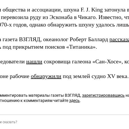
общества и ассоциации, шхуна F. J. King затонула 
а перевозила руду из Эсконаба в Чикаго. Известно, ч
970-х годов, однако обнаружить шхуну удалось лишь
а газета ВЗГЛЯД, океанолог Роберт Баллард
рассказ
од прикрытием поисков «Титаника».
ледователи
нашли
сокровища галеона «Сан-Хосе», ко
лоне рабочие
обнаружили
под землей судно XV века.
омментировать материалы газеты ВЗГЛЯД,
зарегистрировавшись
на
отношению к комментариям читайте
здесь
.