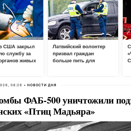
в США закрыл
Латвийский волонтер
С
ую службу за
призвал граждан
«
органов живых
больше пить для
С
ов
помощи ВСУ
д
м
026, 08:26 •
НОВОСТИ ДНЯ
омбы ФАБ-500 уничтожили под
нских «Птиц Мадьяра»