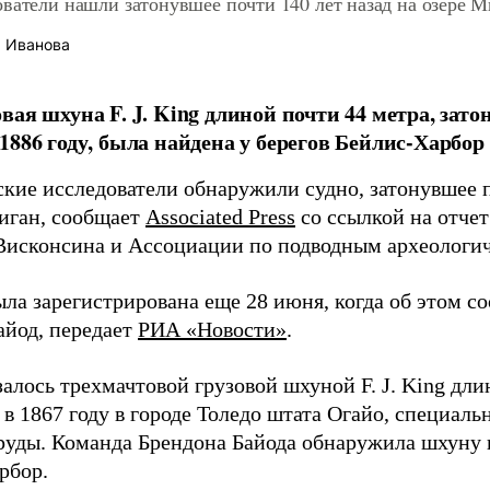
ватели нашли затонувшее почти 140 лет назад на озере М
 Иванова
вая шхуна F. J. King длиной почти 44 метра, зат
1886 году, была найдена у берегов Бейлис-Харбор 
кие исследователи обнаружили судно, затонувшее п
иган, сообщает
Associated Press
со ссылкой на отче
Висконсина и Ассоциации по подводным археологи
ыла зарегистрирована еще 28 июня, когда об этом с
айод, передает
РИА «Новости»
.
алось трехмачтовой грузовой шхуной F. J. King дли
в 1867 году в городе Толедо штата Огайо, специальн
руды. Команда Брендона Байода обнаружила шхуну н
рбор.