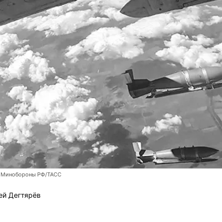
 Минобороны РФ/ТАСС
ей Дегтярёв