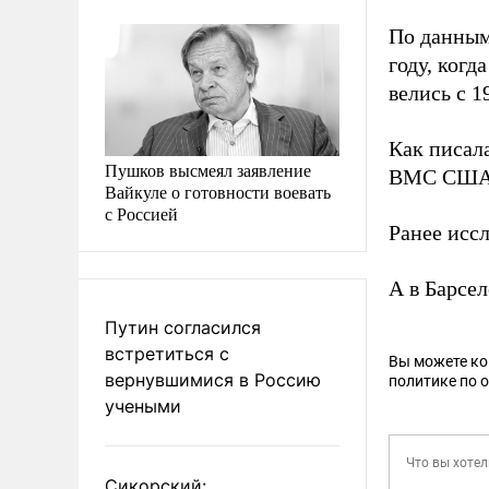
По данным 
году, когд
велись с 1
Как писал
Пушков высмеял заявление
ВМС США п
Вайкуле о готовности воевать
с Россией
Ранее исс
А в Барсе
Путин согласился
встретиться с
Вы можете к
вернувшимися в Россию
политике по 
учеными
Сикорский: