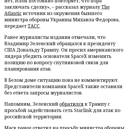
нет, Илон постоянно повторяет, что пора
заключать сделку», – рассказал журналу
The
Atlantic
источник из окружения бывшего
министра обороны Украины Михаила Федорова,
передает
ТАСС
.
Ранее журналисты издания отмечали, что
Владимир Зеленский обращался к президенту
США Дональду Трампу. Он просил американского
лидера убедить основателя SpaceX изменить
позицию по вопросу спутниковой связи для
планирования атак.
В Белом доме ситуацию пока не комментируют.
Представители компании SpaceX также оставили
без ответа запросы журналистов.
Напомним, Зеленский
обратился
к Трампу с
просьбой задействовать сеть Starlink для атак по
российской территории.
Маск ранее
ответил
на просьбу министра обороны