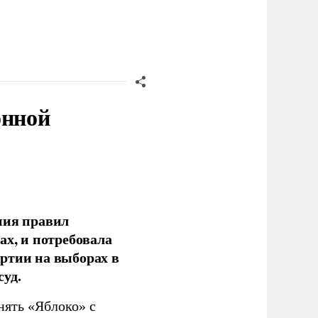
онной
ния правил
ах, и потребовала
ртии на выборах в
уд.
нять «Яблоко» с