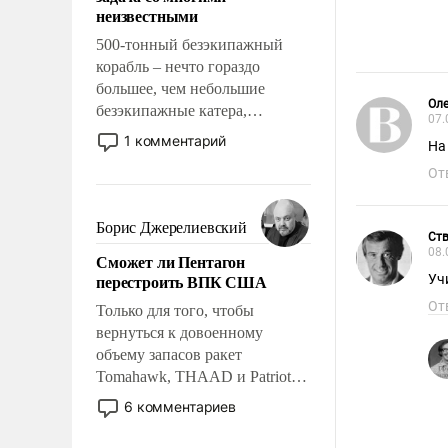
адаптироваться.
неизвестными
500-тонный безэкипажный
корабль – нечто гораздо
большее, чем небольшие
Оле
безэкипажные катера,
07.
применение которых уже
1 комментарий
На
стало обыденностью. Задача по
От
созданию такого корабля очень
сложна и амбициозна. Однако
и ее реализация радикально
Борис Джерелиевский
Ств
поднимет наши боевые
08.
Сможет ли Пентагон
возможности.
перестроить ВПК США
Уч
От
Только для того, чтобы
вернуться к довоенному
объему запасов ракет
Tomahawk, THAAD и Patriot
США потребуется более трех
6 комментариев
лет. Даже небольшая война с
Ираном опустошила