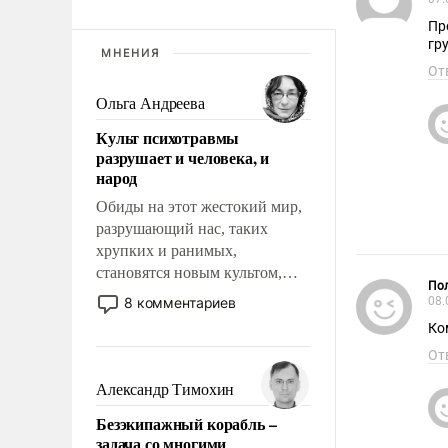
Пр
гр
МНЕНИЯ
От
Ольга Андреева
Культ психотравмы
разрушает и человека, и
народ
Обиды на этот жестокий мир,
разрушающий нас, таких
хрупких и ранимых,
становятся новым культом,
Пол
постепенно вытесняя и
8 комментариев
08.
отменяя традиционное
Ко
требование к человеку – быть
От
мужественным и твердым под
ударами судьбы, брать на себя
Александр Тимохин
ответственность, помогать
Безэкипажный корабль –
слабым, идти вперед и
задача со многими