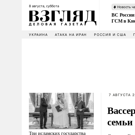
8 августа, суббота
Новость ч
ВС России
ГСМ в Ки
УКРАИНА
АТАКА НА ИРАН
РОССИЯ И США
7 АВГУСТА 2
Вассе
семьи
Три исламских государства