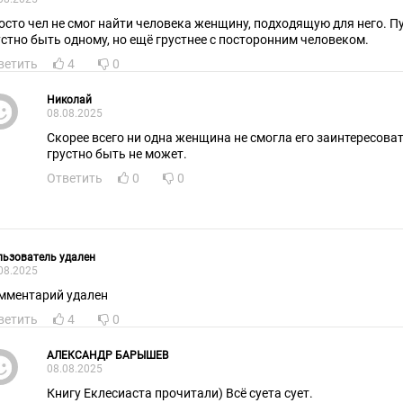
осто чел не смог найти человека женщину, подходящую для него. П
устно быть одному, но ещё грустнее с посторонним человеком.
ветить
4
0
Николай
08.08.2025
Скорее всего ни одна женщина не смогла его заинтересова
грустно быть не может.
Ответить
0
0
ьзователь удален
08.2025
мментарий удален
ветить
4
0
АЛЕКСАНДР БАРЫШЕВ
08.08.2025
Книгу Еклесиаста прочитали) Всё суета сует.