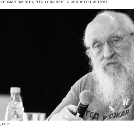
серман заявил, что сожалеет о холостой жизни
н/ТАСС