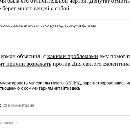
емя была его отличительной чертой. Депутат отмети
е берет много вещей с собой.
серман объяснил, с
какими проблемами
ему помог пс
ит причин возражать
против Дня святого Валентина
омментировать материалы газеты ВЗГЛЯД,
зарегистрировавшись
на
отношению к комментариям читайте
здесь
.
:
23
комментария