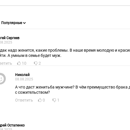
гей Сергеев
08.2025
 дак надо женится, какие проблемы. В наше время молодую и краси
йти. А умным в семье будет муж.
ветить
10
2
Николай
08.08.2025
А что даст женитьба мужчине? В чём преимущество брака
с сожительством?
Ответить
0
1
рей Остапенко
08.2025