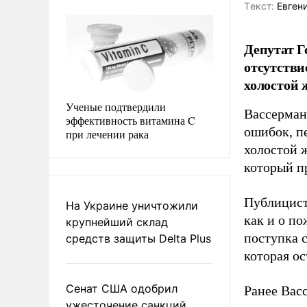
Tекст:
Евгени
Депутат Г
отсутстви
холостой 
Ученые подтвердили
Вассерман 
эффективность витамина C
ошибок, п
при лечении рака
холостой 
который пр
Публицист
На Украине уничтожили
как и о по
крупнейший склад
поступка 
средств защиты Delta Plus
которая ос
Сенат США одобрил
Ранее Вас
ужесточение санкций