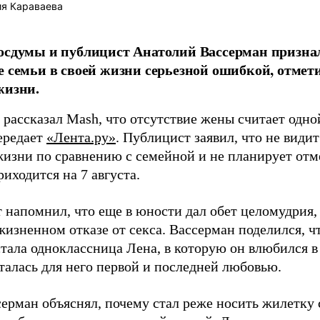
я Караваева
осдумы и публицист Анатолий Вассерман признал
е семьи в своей жизни серьезной ошибкой, отмет
жизни.
рассказал Mash, что отсутствие жены считает одно
ередает
«Лента.ру»
. Публицист заявил, что не види
жизни по сравнению с семейной и не планирует отме
иходится на 7 августа.
 напомнил, что еще в юности дал обет целомудрия, 
жизненном отказе от секса. Вассерман поделился, ч
стала одноклассница Лена, в которую он влюбился 
талась для него первой и последней любовью.
серман объяснял, почему стал реже носить жилетку 