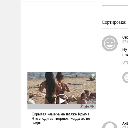
Сортировка:
Сер
07.
Ну
на
От
Анд
07.