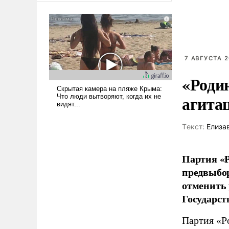
американские арсеналы.
Сложившаяся ситуация
означает многолетний период
уязвимости США, например,
перед Китаем.
7 АВГУСТА 2
«Роди
агита
Tекст:
Елиза
Партия «Р
предвыбор
отменить 
Государст
Партия «Р