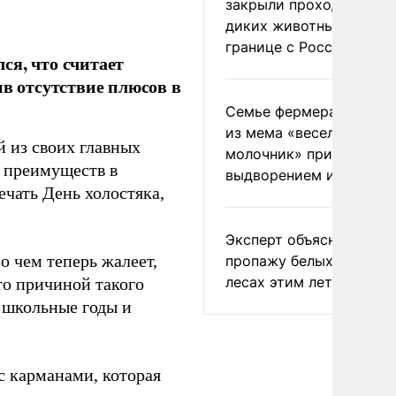
закрыли проходы для
диких животных на
границе с Россией
ся, что считает
ив отсутствие плюсов в
Семье фермера Уолкер
из мема «веселый
й из своих главных
молочник» пригрозили
т преимуществ в
выдворением из Росси
чать День холостяка,
Эксперт объяснил
о чем теперь жалеет,
пропажу белых грибов 
лесах этим летом
то причиной такого
в школьные годы и
с карманами, которая