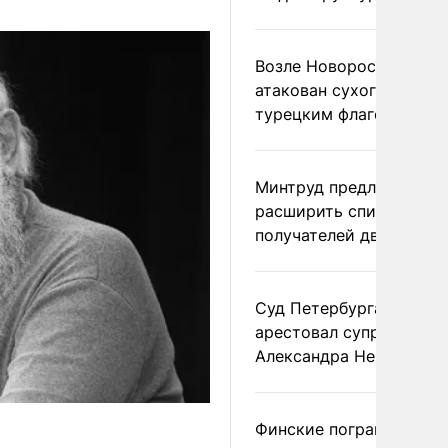
Возле Новороссийска
атакован сухогруз под
турецким флагом
Минтруд предложил
расширить список
получателей двух пенс
Суд Петербурга заочно
арестовал супругу
Александра Невзорова
Финские пограничники