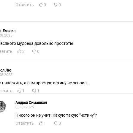
Ответить
0
0
г Емелин
08.2025
 всякого мудреца довольно простоты.
ветить
3
0
ол Лес
08.2025
ит нас жить, а сам простую истину не освоил...
ветить
1
1
Aндpeй Cимaшкин
08.08.2025
Никого он не учит. Какую такую "истину"?
Ответить
1
0