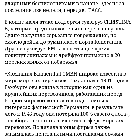
ударными беспилотниками в районе Одессы за
последние две недели, передает
ТАСС
.
В конце июля атаке подвергся сухогруз CHRISTINA
B, который предположительно перевозил уголь.
Судно получило серьезные повреждения, но
смогло дойти до румынского порта Констанца.
Другой сухогруз, EMIL, в настоящее время
покинут экипажем и дрейфует примерно в 20
морских милях от побережья.
«Компания Blumenthal GMBH широко известна в
мире морских перевозок. Созданная в 1901 году в
Гамбурге она вошла в историю как один из
крупнейших перевозчиков, работавших перед
Второй мировой войной и в годы войны в
интересах фашистской Германии, в результате
чего к 1945 году она потеряла 100% своего флота»,
– сообщил источник агентства в сфере морских
перевозок. До начала войны фирма также
занималась нелегальными поставками оружия