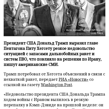
Фото: Andrew Thomas/CNP/Global
Look Press
Президент США Дональд Трамп выразил главе
Пентагона Питу Хегсету резкое недовольство
ситуацией с запасами дальнобойных ракет и
систем ПВО, что повлияло на решения по Ирану,
пишут американские СМИ.
Трамп потребовал от Хегсета объяснений в связи с
нехваткой ракет, передает
РИА «Новости»
со
ссылкой на газету
Washington Post
.
«Недовольство президента США Дональда Трампа
ходом войны с Ираном вылилось в резкую
перепалку в Кэмп-Дэвиде на прошлой неделе: он