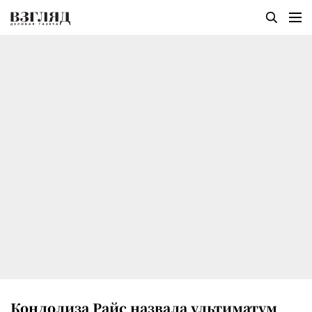
Кондолиза Райс назвала ультиматум