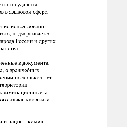
 что государство
в в языковой сфере.
ение использования
того, подчеркивается
арода России и других
ранства.
ченные в документе.
а, о враждебных
жении нескольких лет
 территории
скриминационные, а
го языка, как языка
и и нацистскими»