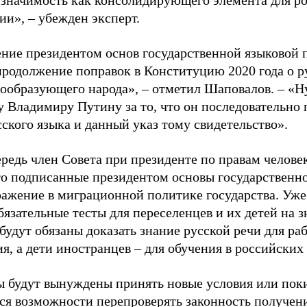
и значимость как консолидирующего элемента для ро
ии», – убежден эксперт.
ние президентом основ государственной языковой 
продолжение поправок в Конституцию 2020 года о р
вообразующего народа», – отметил Шаповалов. – «Н
у Владимиру Путину за то, что он последовательно
ского языка и данный указ тому свидетельство».
ередь член Совета при президенте по правам челов
что подписанные президентом основы государственн
ражение в миграционной политике государства. Уже
бязательные тесты для переселенцев и их детей на з
будут обязаны доказать знание русской речи для ра
я, а дети иностранцев – для обучения в российских
 будут вынуждены принять новые условия или поки
тся возможности перепроверять законность получен