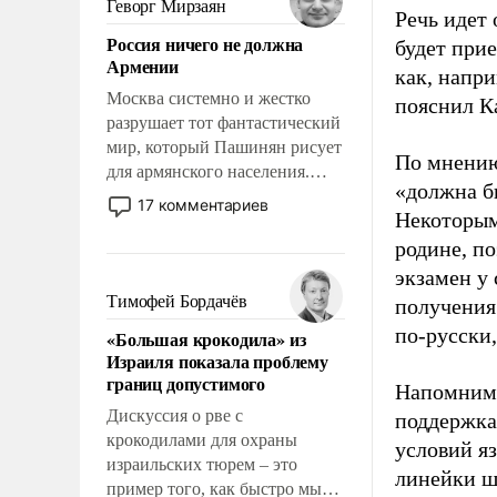
Геворг Мирзаян
Речь идет 
означает многолетний период
Россия ничего не должна
будет при
уязвимости США, например,
Армении
перед Китаем.
как, напр
Москва системно и жестко
пояснил К
разрушает тот фантастический
мир, который Пашинян рисует
По мнению
для армянского населения.
«должна б
Мир, где политические
17 комментариев
Некоторым 
прожекты будут безусловно
оплачиваться за счет
родине, п
российских
экзамен у 
налогоплательщиков и где
Тимофей Бордачёв
получения
Еревану за свои поступки не
по-русски,
«Большая крокодила» из
нужно отвечать.
Израиля показала проблему
границ допустимого
Напомним,
Дискуссия о рве с
поддержка
крокодилами для охраны
условий я
израильских тюрем – это
линейки ш
пример того, как быстро мы