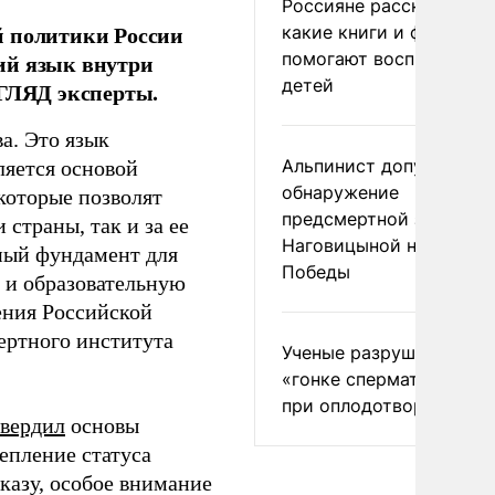
Россияне рассказали,
й политики России
какие книги и фильмы
помогают воспитывать
ий язык внутри
детей
ЗГЛЯД эксперты.
а. Это язык
Альпинист допустил
яется основой
обнаружение
которые позволят
предсмертной записки
страны, так и за ее
Наговицыной на пике
ный фундамент для
Победы
ю и образовательную
ения Российской
ертного института
Ученые разрушили миф
«гонке сперматозоидов
при оплодотворении
твердил
основы
епление статуса
казу, особое внимание