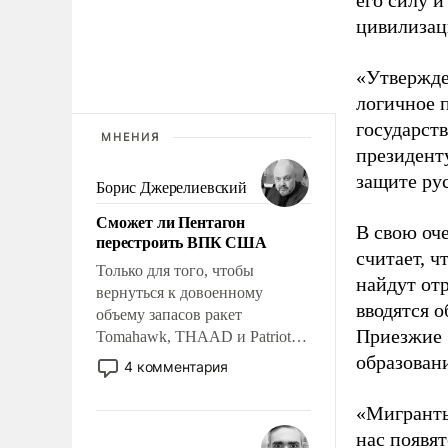
его силу 
цивилизац
«Утвержде
логичное 
государст
МНЕНИЯ
президент
защите рус
Борис Джерелиевский
Сможет ли Пентагон
В свою оч
перестроить ВПК США
считает, 
Только для того, чтобы
найдут от
вернуться к довоенному
вводятся о
объему запасов ракет
Приезжие 
Tomahawk, THAAD и Patriot
США потребуется более трех
образовани
4 комментария
лет. Даже небольшая война с
Ираном опустошила
«Мигранты
американские арсеналы.
нас появя
Сложившаяся ситуация