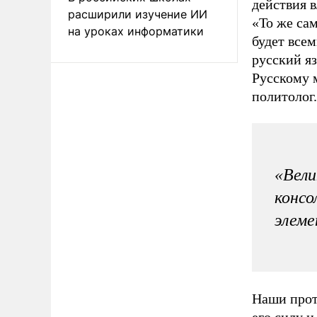
действия 
расширили изучение ИИ
«То же сам
на уроках информатики
будет все
русский яз
Русскому 
политолог.
«Вели
консо
элеме
Наши прот