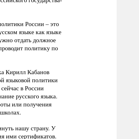
ссийского государства-
политики России – это
усском языке как языке
ужно отдать должное
 проводит политику по
ека Кирилл Кабанов
ой языковой политики
 сейчас в России
нание русского языка.
боты или получения
 школах.
нуть нашу страну. У
ия ими сертификатов.