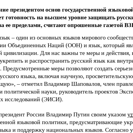
ие президентом основ государственной языково
т готовность на высшем уровне защищать русск
за ее пределами, считают опрошенные газетой В
язык – один из основных языков мирового сообществ
ии Объединенных Наций (ООН) и язык, который явл
й цивилизации. Для нас важны те меры и действия, 
укрепить и распространить русский язык как внутри 
. Предусмотренные меры позволяют создать серьез
русского языка, включая научную, просветительску
щую», – отметил Владимир Шаповалов, член правл
и политической науки, руководитель проектов Эксп
х исследований (ЭИСИ).
президент России Владимир Путин своим указом
у
венной языковой политики, предусматривающие укр
языка и поддержку национальных языков. Согласно у