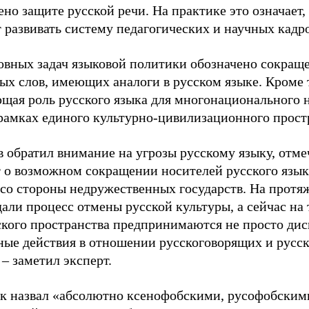
ено защите русской речи. На практике это означает,
 развивать систему педагогических и научных кадро
овных задач языковой политики обозначено сокращ
ых слов, имеющих аналоги в русском языке. Кроме 
щая роль русского языка для многонационального н
 рамках единого культурно-цивилизационного прост
 обратил внимание на угрозы русскому языку, отме
т о возможном сокращении носителей русского язык
 со стороны недружественных государств. На протя
али процесс отмены русской культуры, а сейчас на
ского пространства предпринимаются не просто ди
ные действия в отношении русскоговорящих и русско
– заметил эксперт.
к назвал «абсолютно ксенофобскими, русофобским