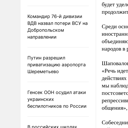
будет удел
продолжит
Командир 76-й дивизии
ВДВ назвал потери ВСУ на
Среди осн
Добропольском
иностранн
направлении
объединяю
народов в
Путин разрешил
Шаповалов
приватизацию аэропорта
«Речь иде
Шереметьево
действиях
мы наблюд
Генсек ООН осудил атаки
постсовет
украинских
репрессив
беспилотников по России
общения», 
Собеседни
В российских школах