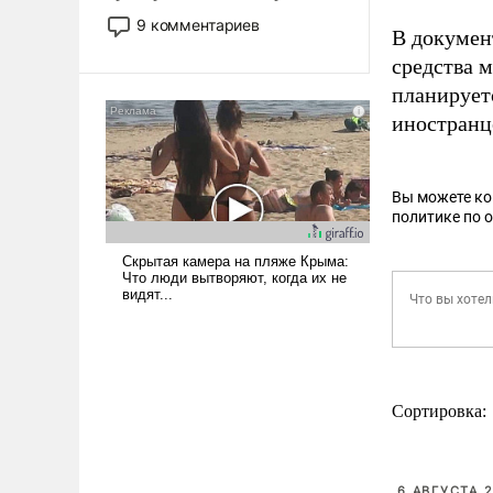
двигаемся по пути
9 комментариев
В докумен
революционных изменений.
средства 
То, что несколько лет назад
было образом для
планирует
псевдонаучной фантастики,
иностранц
стало всерьез обсуждаемой
идеей.
Вы можете к
политике по 
Сортировка:
6 АВГУСТА 2