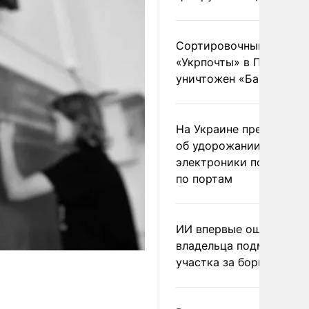
Сортировочный пункт
«Укрпочты» в Павлогра
уничтожен «Бандероль
На Украине предупреди
об удорожании китайс
электроники после уда
по портам
ИИ впервые оштрафова
владельца подмосковн
участка за борщевик