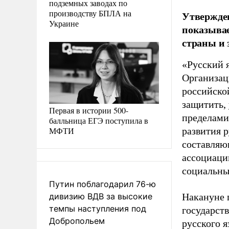
подземных заводах по
производству БПЛА на
Утвержден
Украине
показывае
страны и 
«Русский 
Организац
российско
защитить, 
Первая в истории 500-
пределами
балльница ЕГЭ поступила в
МФТИ
развития 
составляю
ассоциаци
социальны
Путин поблагодарил 76-ю
дивизию ВДВ за высокие
Накануне 
темпы наступления под
государст
Добропольем
русского 