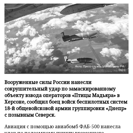
Фото: Пресс-служба Минобороны РФ/
ТАСС
Вооруженные силы России нанесли
сокрушительный удар по замаскированному
объекту взвода операторов «Птицы Мадьяра» в
Херсоне, сообщил боец войск беспилотных систем
18-й общевойсковой армии группировки «Днепр»
с позывным Северск.
Авиация с помощью авиабомб ФАБ-500 нанесла
удар по подземному пункту временного