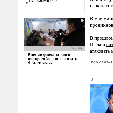
4 комментария
лет. Даже небольшая война с
из консти
Ираном опустошила
американские арсеналы.
В мае мин
Сложившаяся ситуация
проникнов
означает многолетний период
уязвимости США, например,
В прошлом
перед Китаем.
Песков
на
атаковать
КОММЕНТАРИ