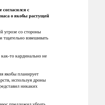
 согласился с
наса о якобы растущей
й угрозе со стороны
 и тщательно взвешивать
з как-то кардинально не
ия якобы планирует
рств, используя дроны
представил никаких
ичюс
предложил
убрать