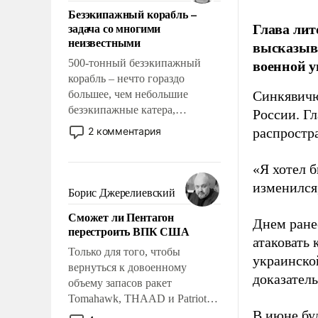
ответственность, помогать
Безэкипажный корабль –
слабым, идти вперед и
Глава лит
задача со многими
адаптироваться.
неизвестными
высказыв
военной у
500-тонный безэкипажный
корабль – нечто гораздо
большее, чем небольшие
Синкявичю
безэкипажные катера,
России. Гл
применение которых уже
2 комментария
распростр
стало обыденностью. Задача по
созданию такого корабля очень
«Я хотел б
сложна и амбициозна. Однако
изменился
и ее реализация радикально
Борис Джерелиевский
поднимет наши боевые
Сможет ли Пентагон
возможности.
Днем ране
перестроить ВПК США
атаковать
Только для того, чтобы
украинско
вернуться к довоенному
доказатель
объему запасов ракет
Tomahawk, THAAD и Patriot
В июне бу
США потребуется более трех