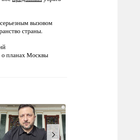
серьезным вызовом
ранство страны.
ий
а о планах Москвы
i