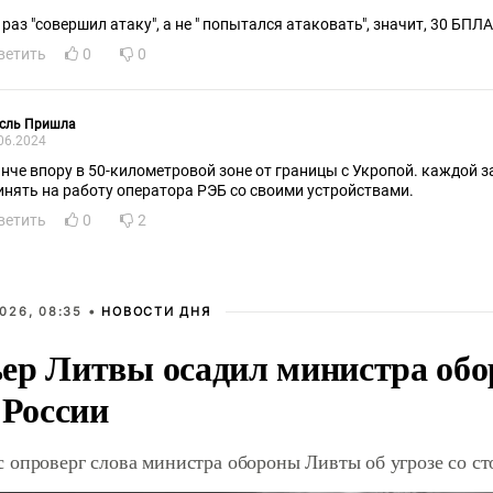
, раз "совершил атаку", а не " попытался атаковать", значит, 30 БПЛ
ветить
0
0
сль Пришла
06.2024
нче впору в 50-километровой зоне от границы с Укропой. каждой з
инять на работу оператора РЭБ со своими устройствами.
ветить
0
2
026, 08:35 •
НОВОСТИ ДНЯ
ер Литвы осадил министра обо
 России
 опроверг слова министра обороны Ливты об угрозе со с