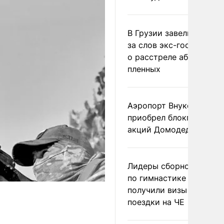
В Грузии завели дело и
за слов экс-госминист
о расстреле абхазских
пленных
Аэропорт Внуково
приобрел блокпакет
акций Домодедово
Лидеры сборной Росси
по гимнастике не
получили визы для
поездки на ЧЕ