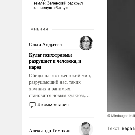
МНЕНИЯ
Ольга Андреева
Культ психотравмы
разрушает и человека, и
народ
Обиды на этот жестокий мир,
разрушающий нас, таких
хрупких и ранимых,
становятся новым культом,
постепенно вытесняя и
4 комментария
отменяя традиционное
требование к человеку – быть
@ Mindaugas Kul
мужественным и твердым под
Tекст:
Вера 
ударами судьбы, брать на себя
Александр Тимохин