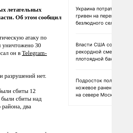
ых летательных
Украина потратила 1 мл
гривен на переименова
ласти. Об этом сообщил
безлюдного села
тическую атаку по
Власти США сообщили 
и уничтожено 30
рекордной смертности 
сал он в
Telegram-
плотоядной бактерии
и разрушений нет.
Подросток получил
ножевое ранение в дра
 были сбиты 12
на севере Москвы
 были сбиты над
 района, два