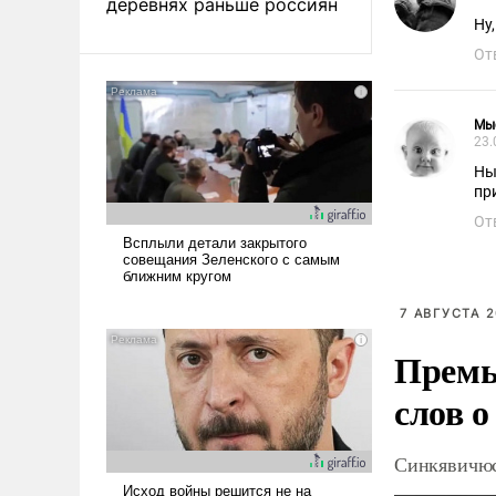
деревнях раньше россиян
Ну
От
Мы
23.
Ны
пр
От
7 АВГУСТА 2
Премь
слов о
Синкявичюс