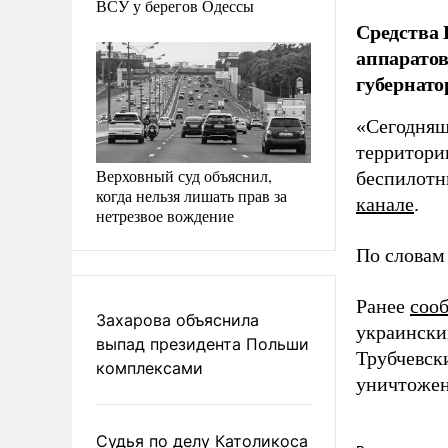
ВСУ у берегов Одессы
Средства
аппаратов
губернато
«Сегодняш
территори
Верховный суд объяснил,
беспилотн
когда нельзя лишать прав за
канале
.
нетрезвое вождение
По словам
Ранее
соо
Захарова объяснила
украински
выпад президента Польши
Трубчевск
комплексами
уничтожен
Судья по делу Католикоса