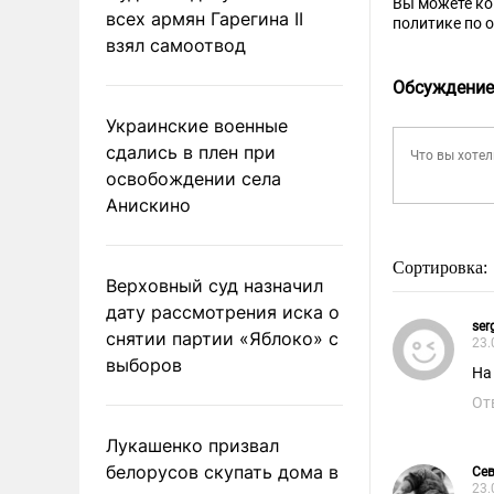
Вы можете к
всех армян Гарегина II
политике по 
взял самоотвод
Обсуждение
Украинские военные
сдались в плен при
освобождении села
Анискино
Сортировка:
Верховный суд назначил
дату рассмотрения иска о
ser
снятии партии «Яблоко» с
23.
выборов
На
От
Лукашенко призвал
белорусов скупать дома в
Се
23.