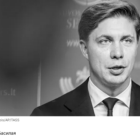
bis/AP/TASS
Басилая