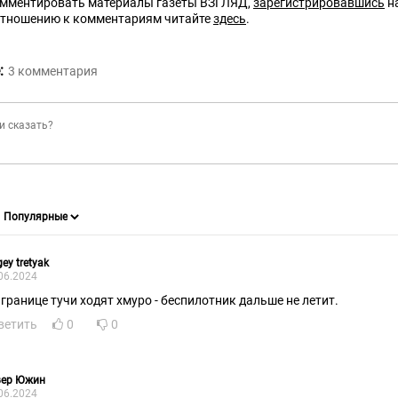
омментировать материалы газеты ВЗГЛЯД,
зарегистрировавшись
на
отношению к комментариям читайте
здесь
.
:
3
комментария
gey tretyak
06.2024
 границе тучи ходят хмуро - беспилотник дальше не летит.
ветить
0
0
вер Южин
06.2024