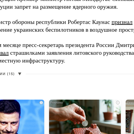
туции запрет на размещение ядерного оружия.
истр обороны республики Робертас Каунас
признал
ение украинских беспилотников в воздушное прост
 месяце пресс-секретарь президента России Дмитр
звал
страшилками заявления литовского руководств
 местную инфраструктуру.
И (15)
▼
i
i