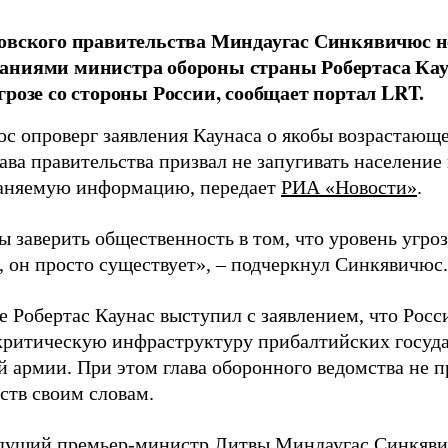
овского правительства Миндаугас Синкявичюс не
аниями министра обороны страны Робертаса Кау
грозе со стороны России, сообщает портал LRT.
с опроверг заявления Каунаса о якобы возрастающе
ава правительства призвал не запугивать население
аняемую информацию, передает
РИА «Новости»
.
ы заверить общественность в том, что уровень угро
, он просто существует», – подчеркнул Синкявичюс.
е Робертас Каунас выступил с заявлением, что Росс
 критическую инфраструктуру прибалтийских госуда
й армии. При этом глава оборонного ведомства не 
ств своим словам.
дущий премьер-министр Литвы Миндаугас Синкяв