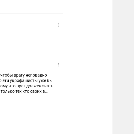
о чтобы врагу неповадно
то эти укрофашисты уже бы
тому что враг должен знать
только тех кто своих в
е будут уважать и будут
 и мать родную, только бы
льчать народ стал: бабло ,
не значит?! Вот в нем и
осакс. Если мы его