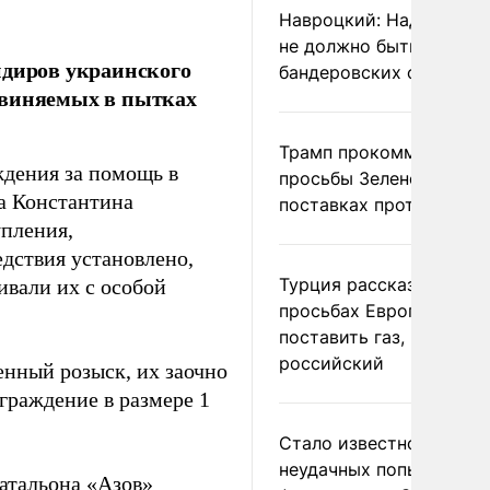
Навроцкий: Над Польш
не должно быть
ндиров украинского
бандеровских флагов
бвиняемых в пытках
Трамп прокомментиров
дения за помощь в
просьбы Зеленского о
а Константина
поставках противораке
упления,
едствия установлено,
Турция рассказала о
ивали их с особой
просьбах Европы
поставить газ, но не
российский
енный розыск, их заочно
граждение в размере 1
Стало известно о
неудачных попытках ВС
батальона «Азов»