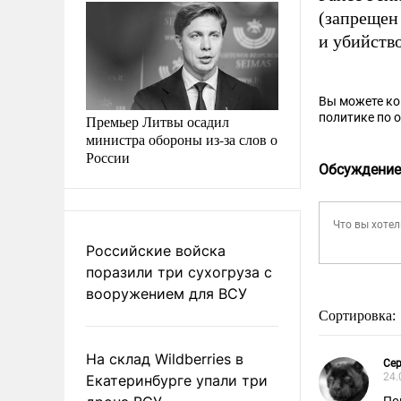
(запрещен
и убийств
Вы можете к
политике по 
Премьер Литвы осадил
министра обороны из-за слов о
России
Обсуждение
Российские войска
поразили три сухогруза с
вооружением для ВСУ
Сортировка:
На склад Wildberries в
Сер
24.
Екатеринбурге упали три