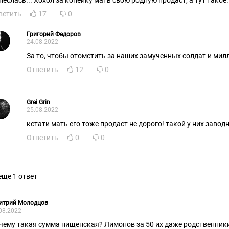
неслась... Хохол за копейку мать свою родную продаст, а тут такое.
ветить
17
0
Григорий Федоров
24.08.2022
За то, чтобы отомстить за наших замученных солдат и мил
Ответить
12
0
Grei Grin
25.08.2022
кстати мать его тоже продаст не дорого! такой у
Ответить
0
0
еще 1 ответ
итрий Молодцов
08.2022
чему такая сумма нищенская? Лимонов за 50 их даже родственники 