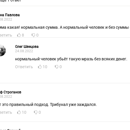
еще 1 ответ
ена Павлова
08.2022
мма какая! нормальная сумма. А нормальный человек и без суммы 
ветить
8
0
Олег Швецова
24.08.2022
нормальный человек убьёт такую мразь без всяких денег.
Ответить
10
0
ф Строганов
08.2022
т это правильный подход. Трибунал уже заждался.
ветить
10
0