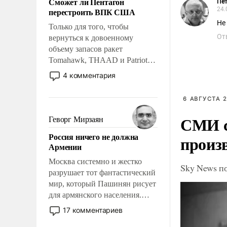
Сможет ли Пентагон
Пет
слабым, идти вперед и
24.
перестроить ВПК США
адаптироваться.
Не
Только для того, чтобы
От
вернуться к довоенному
объему запасов ракет
Tomahawk, THAAD и Patriot
США потребуется более трех
4 комментария
лет. Даже небольшая война с
Ираном опустошила
6 АВГУСТА 2
американские арсеналы.
Сложившаяся ситуация
СМИ с
Геворг Мирзаян
означает многолетний период
Россия ничего не должна
произ
уязвимости США, например,
Армении
перед Китаем.
Москва системно и жестко
Sky News п
разрушает тот фантастический
мир, который Пашинян рисует
для армянского населения.
Мир, где политические
17 комментариев
прожекты будут безусловно