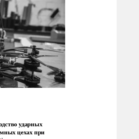
одство ударных
емных цехах при