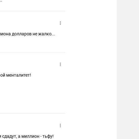
..
лиона долларов не жалко...
 них заводной менталитет!
сдадут, а миллион - тьфу!