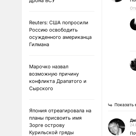
дрона ВСУ
По
От
Reuters: США попросили
Россию освободить
осужденного американца
Гилмана
Марочко назвал
возможную причину
конфликта Драпатого и
Сырского
Показать 
Япония отреагировала на
планы присвоить имя
Дм
Зорге острову
24.
Курильской гряды
По