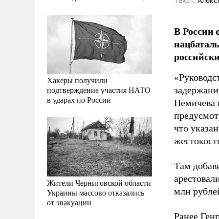
Tекст:
Алекс
В России 
нацбаталь
российск
«Руководс
Хакеры получили
подтверждение участия НАТО
задержани
в ударах по России
Немичева 
предусмотр
что указа
жестокост
Там добав
арестовал
Жители Черниговской области
млн рубле
Украины массово отказались
от эвакуации
Ранее Ген