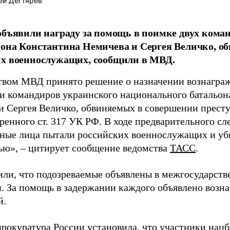
ей Дегтярев
объявили награду за помощь в поимке двух кома
она Константина Немичева и Сергея Величко, о
их военнослужащих, сообщили в МВД.
твом МВД принято решение о назначении вознаграж
и командиров украинского национального батальон
и Сергея Величко, обвиняемых в совершении прест
енного ст. 317 УК РФ. В ходе предварительного сл
нные лица пытали российских военнослужащих и уб
ью», – цитирует сообщение ведомства
ТАСС
.
или, что подозреваемые объявлены в межгосударств
и. За помощь в задержании каждого объявлено возна
й.
прокуратура России
установила
, что участники нац