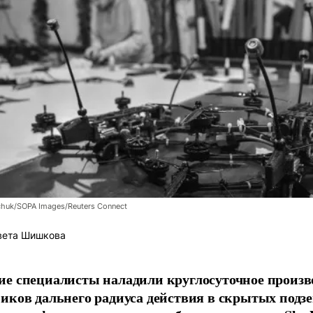
chuk/SOPA Images/Reuters Connect
вета Шишкова
е специалисты наладили круглосуточное произв
иков дальнего радиуса действия в скрытых подз