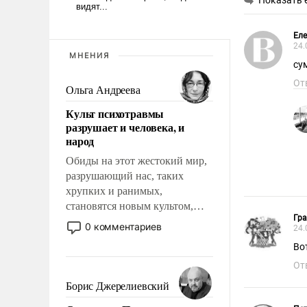
Показать 
Ел
24.
МНЕНИЯ
су
От
Ольга Андреева
Культ психотравмы
разрушает и человека, и
народ
Обиды на этот жестокий мир,
разрушающий нас, таких
хрупких и ранимых,
становятся новым культом,
Гра
постепенно вытесняя и
0 комментариев
24.
отменяя традиционное
Во
требование к человеку – быть
От
мужественным и твердым под
ударами судьбы, брать на себя
Борис Джерелиевский
ответственность, помогать