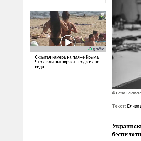
оплачиваться за счет
российских
налогоплательщиков и где
Еревану за свои поступки не
нужно отвечать.
@ Pavlo Palamar
Tекст:
Елиза
Украински
беспилотн