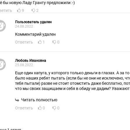
ё бы новую Ладу Гранту предложили :-)
ветить
9
2
Пользователь удален
24.08.2022
Комментарий удален
Ответить
1
0
Любовь Ивановна
25.08.2022
Еще один хапуга, у которого только деньги в глазах. А за т
было наших ребят пытать (если бы не они не исключено, ч
тебя пытали) разве не стоит отомстить даже бесплатно, по
что мы своих защищаем и себя в обиду не дадим? Уважают 
любом случае защищает. В противном случае враги точно н
таких уничтожать. Не надо быть иудами, которые продадут
Читать полностью
заплатили. Так противно от таких комментариев. Как же ме
Ответить
0
0
бабло, бабло подавай. А как с самоуважением?! Оно ничего 
заключается сила русского духа, которым не обладает англ
растеряем - нам конец, о нас будут ног вытирать... Фу-у-у-у.