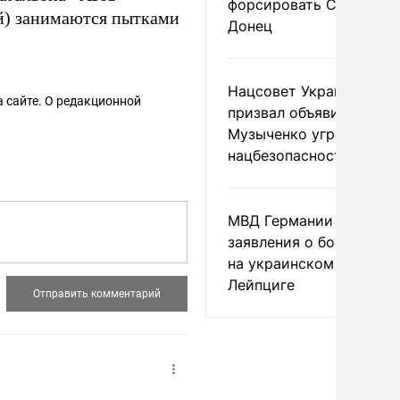
форсировать Северски
ей) занимаются пытками
Донец
Нацсовет Украины по Т
 сайте. О редакционной
призвал объявить
Музыченко угрозой
нацбезопасности
МВД Германии отвергл
заявления о боеприпас
на украинском самолет
Лейпциге