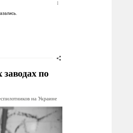
казались.
заводах по
еспилотников на Украине