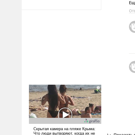
Ещ
От