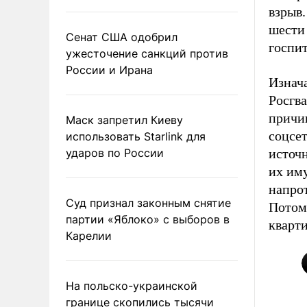
взрыв
шести
Сенат США одобрил
госпит
ужесточение санкций против
России и Ирана
Изнача
Росгв
причи
Маск запретил Киеву
соцсет
использовать Starlink для
ударов по России
источ
их им
напро
Суд признал законным снятие
Потом 
партии «Яблоко» с выборов в
кварти
Карелии
На польско-украинской
границе скопились тысячи