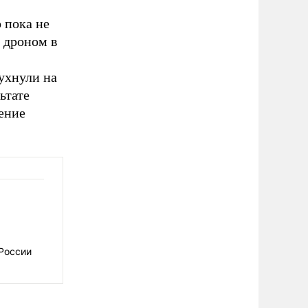
 пока не
 дроном в
ухнули на
ьтате
ение
России