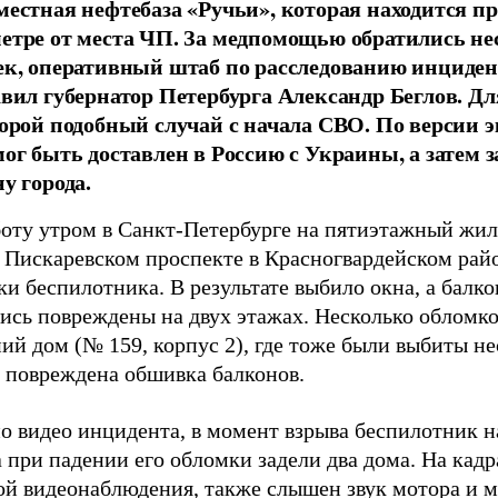
местная нефтебаза «Ручьи», которая находится п
етре от места ЧП. За медпомощью обратились не
ек, оперативный штаб по расследованию инциден
авил губернатор Петербурга Александр Беглов. Дл
торой подобный случай с начала СВО. По версии э
мог быть доставлен в Россию с Украины, а затем 
у города.
боту утром в Санкт-Петербурге на пятиэтажный жи
а Пискаревском проспекте в Красногвардейском ра
и беспилотника. В результате выбило окна, а балк
ись повреждены на двух этажах. Несколько обломко
ий дом (№ 159, корпус 2), где тоже были выбиты не
и повреждена обшивка балконов.
о видео инцидента, в момент взрыва беспилотник н
а при падении его обломки задели два дома. На кадр
ой видеонаблюдения, также слышен звук мотора и