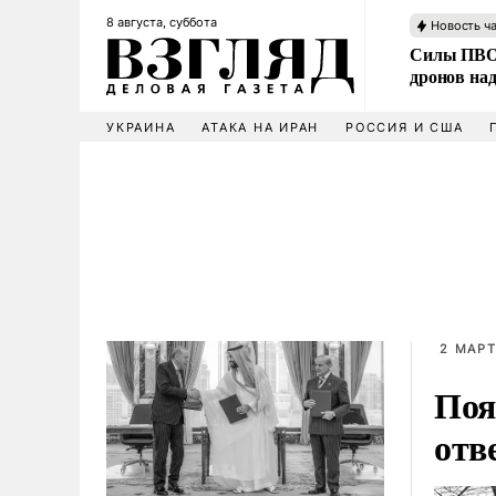
8 августа, суббота
Новость ч
Силы ПВО 
дронов над
УКРАИНА
АТАКА НА ИРАН
РОССИЯ И США
2 МАРТ
Поя
отв