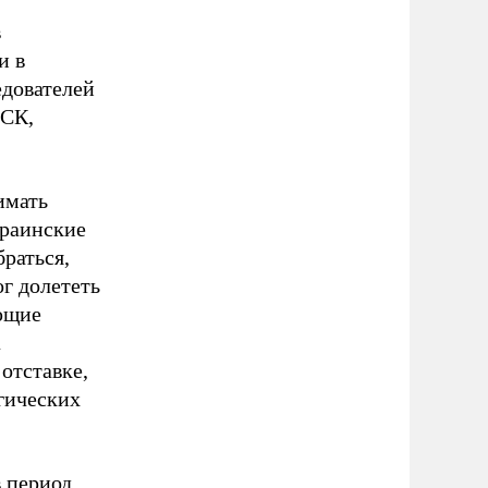
в
и в
едователей
 СК,
имать
краинские
раться,
ог долететь
ующие
а
отставке,
гических
в период