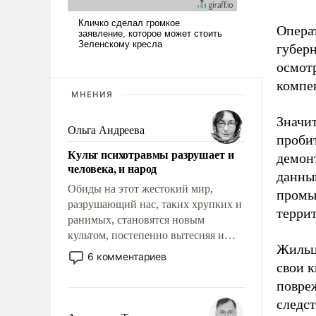
Опера
губер
осмот
компен
МНЕНИЯ
Значи
Ольга Андреева
пробит
Культ психотравмы разрушает и
демон
человека, и народ
данн
Обиды на этот жестокий мир,
промы
разрушающий нас, таких хрупких и
терри
ранимых, становятся новым
культом, постепенно вытесняя и
Жильцы
отменяя традиционное требование к
6 комментариев
свои 
человеку – быть мужественным и
твердым под ударами судьбы, брать
повре
на себя ответственность, помогать
следст
слабым, идти вперед и