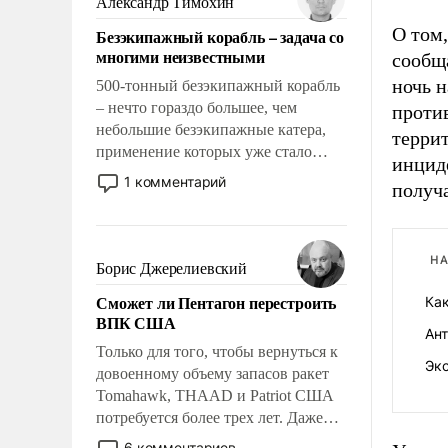
Александр Тимохин
адаптироваться.
О том,
Безэкипажный корабль – задача со
многими неизвестными
сообщ
ночь н
500-тонный безэкипажный корабль
– нечто гораздо большее, чем
проти
небольшие безэкипажные катера,
террит
применение которых уже стало
инцид
обыденностью. Задача по созданию
1 комментарий
получа
такого корабля очень сложна и
амбициозна. Однако и ее
реализация радикально поднимет
наши боевые возможности.
НА
Борис Джерелиевский
Сможет ли Пентагон перестроить
Как
ВПК США
Ан
Только для того, чтобы вернуться к
Эк
довоенному объему запасов ракет
Tomahawk, THAAD и Patriot США
потребуется более трех лет. Даже
небольшая война с Ираном
6 комментариев