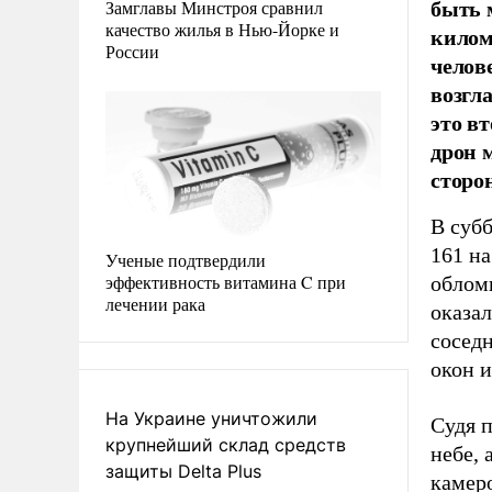
быть 
Замглавы Минстроя сравнил
качество жилья в Нью-Йорке и
килом
России
челов
возгл
это в
дрон 
сторон
В суб
161 н
Ученые подтвердили
эффективность витамина C при
обломк
лечении рака
оказал
соседн
окон 
На Украине уничтожили
Судя п
крупнейший склад средств
небе, 
защиты Delta Plus
камер