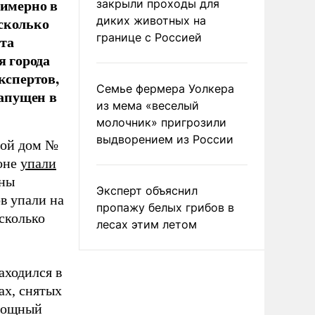
римерно в
закрыли проходы для
сколько
диких животных на
границе с Россией
та
я города
кспертов,
Семье фермера Уолкера
запущен в
из мема «веселый
молочник» пригрозили
выдворением из России
лой дом №
йоне
упали
оны
Эксперт объяснил
в упали на
пропажу белых грибов в
сколько
лесах этим летом
аходился в
ах, снятых
 мощный