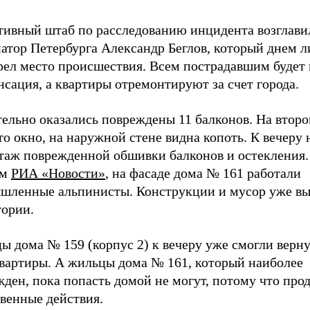
тивный штаб по расследованию инцидента возглави
натор Петербурга Александр Беглов, который днем 
рел место происшествия. Всем пострадавшим будет
сация, а квартиры отремонтируют за счет города.
тельно оказались повреждены 11 балконов. На втор
о окно, на наружной стене видна копоть. К вечеру 
таж поврежденной обшивки балконов и остекления.
ым
РИА «Новости»
, на фасаде дома № 161 работали
шленные альпинисты. Конструкции и мусор уже вы
тории.
 дома № 159 (корпус 2) к вечеру уже смогли верну
квартиры. А жильцы дома № 161, который наиболее
жден, пока попасть домой не могут, потому что пр
венные действия.