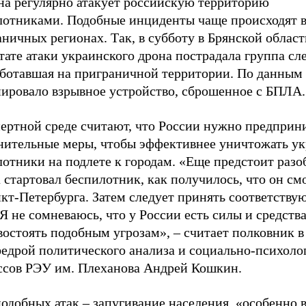
на регулярно атакует российскую территорию
лотниками. Подобные инциденты чаще происходят 
ничных регионах. Так, в субботу в Брянской област
тате атаки украинского дрона пострадала группа сл
аботавшая на приграничной территории. По данным
нировало взрывное устройство, сброшенное с БПЛА.
пертной среде считают, что России нужно предприн
нительные меры, чтобы эффективнее уничтожать у
отники на подлете к городам. «Еще предстоит разоб
 стартовал беспилотник, как получилось, что он см
нкт-Петербурга. Затем следует принять соответств
Я не сомневаюсь, что у России есть силы и средств
остоять подобным угрозам», – считает полковник в 
федрой политического анализа и социально-психоло
ссов РЭУ им. Плеханова Андрей Кошкин.
одобных атак – запугивание населения, «особенно 