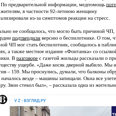
. По предварительной информации, медпомощь
пот
 жителям, в частности 92-летнюю женщину
ализировали из-за симптомов реакции на стресс.
льно не сообщалось, что могло быть причиной ЧП, 
ардии
подтвердили
версию о беспилотнике. О том, ч
ной ЧП мог стать беспилотник, сообщалось в пабли
ях, а также местное издание «Фонтанка» со ссылко
ники. В
разговоре
с газетой жильцы рассказали о п
уществу ущербе. «Даже косяк дверной выбило. Мы и
тив – 159. Мы проснулись, думали, что балконы об
началось везде – машины запищали. Окна все улете
ру. Звон стекол был», – рассказала одна из жительн