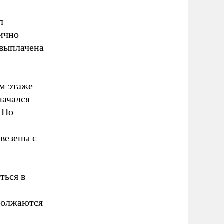
л
лично
 выплачена
ом этаже
начался
 По
везены с
ться в
одолжаются