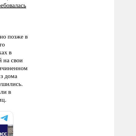
ребовалась
но позже в
то
ках в
й на свои
ричиненном
з дома
рушились.
ли в
иц.