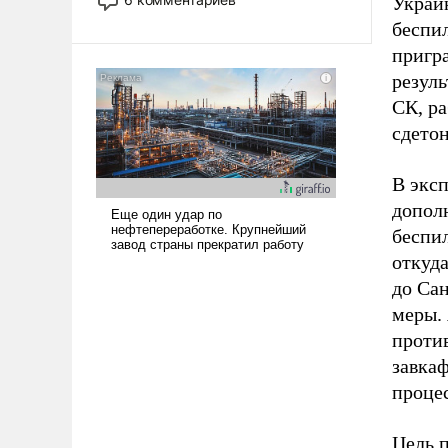
Украи
опустошила американские
беспи
арсеналы. Сложившаяся ситуация
пригра
означает многолетний период
резуль
уязвимости США, например, перед
Китаем.
СК, р
сдето
В экс
допол
беспил
откуда
до Са
меры. 
против
завка
проце
Цель п