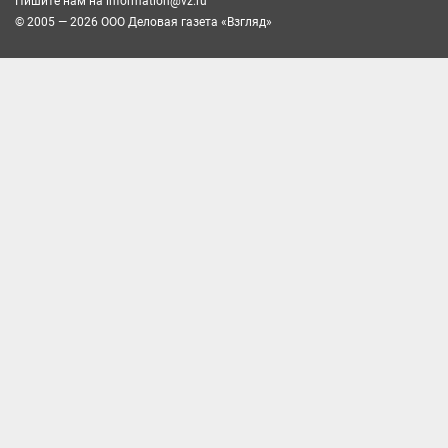
Пишите нам на
information@vz.ru
© 2005 — 2026 ООО Деловая газета «Взгляд»