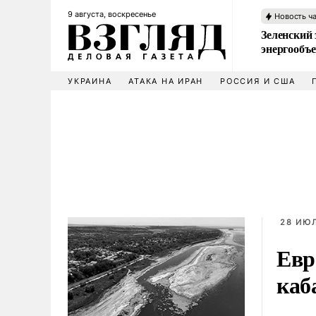
9 августа, воскресенье
Новость ч
Зеленский 
энергообъ
УКРАИНА
АТАКА НА ИРАН
РОССИЯ И США
28 ИЮЛ
Евр
каб