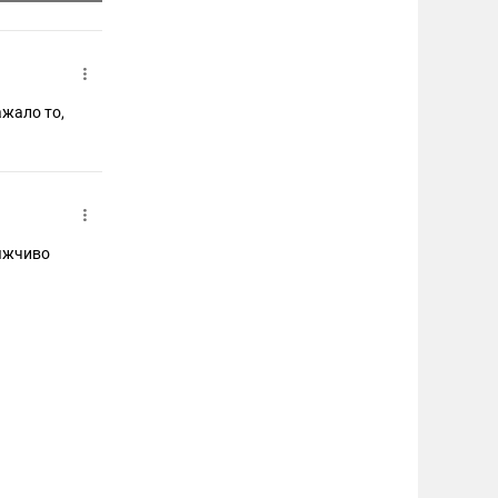
ажало то,
вяжчиво