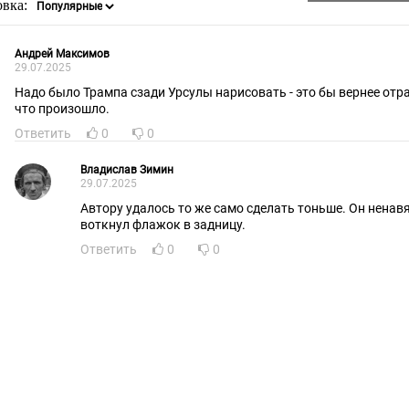
овка:
Андрей Максимов
29.07.2025
Надо было Трампа сзади Урсулы нарисовать - это бы вернее отр
что произошло.
Ответить
0
0
Владислав Зимин
29.07.2025
Автору удалось то же само сделать тоньше. Он нена
воткнул флажок в задницу.
Ответить
0
0