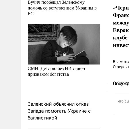
Вучич пообещал Зеленскому
«Черн
помочь со вступлением Украины в
ЕС
Франс
между
Еврок
клубе
инвес
Вы може
О редак
СМИ: Детство без ИИ станет
признаком богатства
Обсужд
Зеленский объяснил отказ
Запада помогать Украине с
баллистикой