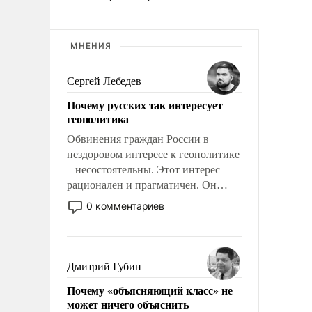
МНЕНИЯ
Сергей Лебедев
Почему русских так интересует
геополитика
Обвинения граждан России в
нездоровом интересе к геополитике
– несостоятельны. Этот интерес
рационален и прагматичен. Он
обусловлен тысячелетним опытом
0 комментариев
выживания в крайне непростых
условиях и фундаментальным
знанием, что мировая политика
имеет свойство заявляться на порог
Дмитрий Губин
нашего дома.
Почему «объясняющий класс» не
может ничего объяснить