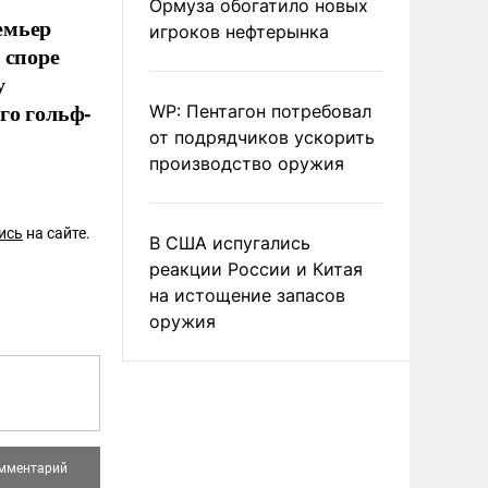
Ормуза обогатило новых
емьер
игроков нефтерынка
 споре
у
го гольф-
WP: Пентагон потребовал
от подрядчиков ускорить
производство оружия
ись
на сайте.
В США испугались
реакции России и Китая
на истощение запасов
оружия