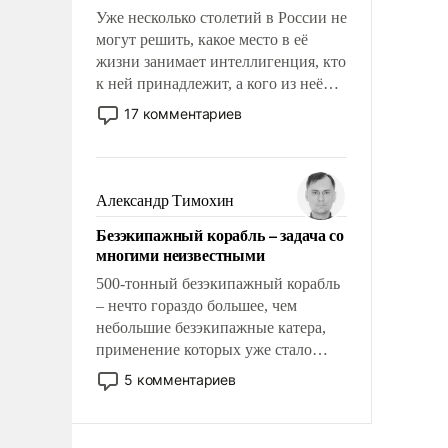
Уже несколько столетий в России не
могут решить, какое место в её
жизни занимает интеллигенция, кто
к ней принадлежит, а кого из неё
исключили с правом
17 комментариев
восстановления и без оного. И чем
она отличается от просто
образованных людей. Иногда
казалось, что эти вопросы решены
Александр Тимохин
раз и навсегда, но – нет, не решены.
Безэкипажный корабль – задача со
многими неизвестными
500-тонный безэкипажный корабль
– нечто гораздо большее, чем
небольшие безэкипажные катера,
применение которых уже стало
обыденностью. Задача по созданию
5 комментариев
такого корабля очень сложна и
амбициозна. Однако и ее
реализация радикально поднимет