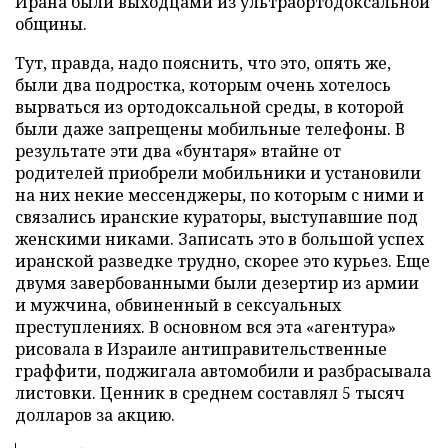
Ирана были выходцами из ультраортодоксальной
общины.
Тут, правда, надо пояснить, что это, опять же,
были два подростка, которым очень хотелось
вырваться из ортодоксальной среды, в которой
были даже запрещены мобильные телефоны. В
результате эти два «бунтаря» втайне от
родителей приобрели мобильники и установили
на них некие мессенджеры, по которым с ними и
связались иранские кураторы, выступавшие под
женскими никами. Записать это в большой успех
иранской разведке трудно, скорее это курьез. Еще
двумя завербованными были дезертир из армии
и мужчина, обвиненный в сексуальных
преступлениях. В основном вся эта «агентура»
рисовала в Израиле антиправительственные
граффити, поджигала автомобили и разбрасывала
листовки. Ценник в среднем составлял 5 тысяч
долларов за акцию.