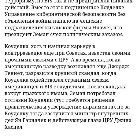
терроризму, но BIS так и не предприняла никаких
действий. Вместо этого подчиненное Коуделке
Управление кибернетической безопасности без
объявления войны напало на чешские
подразделения китайской фирмы Huawei, что
президент Земан счел политическим заказом.
Коуделка, хоть и начинал карьеру в
контрразведке еще при Советах, известен своими
прочными связями с ЦРУ. А во времена, когда
американскую разведку возглавлял еще Джордж
Теннет, разразился крупный скандал, когда
Коуделка содействовал странным связям
американцев и BIS с саудитами. После скандала
вокруг пражского имама, Земан потребовал
отставки Коуделки (тут требуется решение
правительства и утверждение парламента), но за
Коуделку тогда заступился министр внутренних
дел Ян Гарначек и действующая глава ЦРУ Джина
Хаспел.