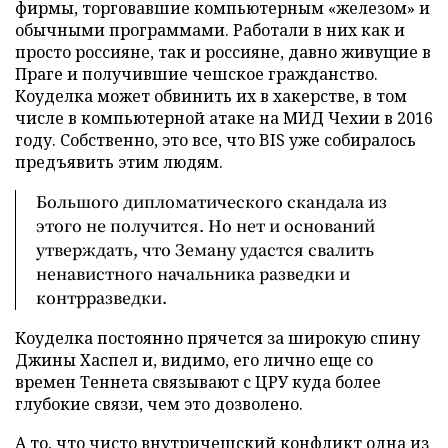
фирмы, торговавшие компьютерным «железом» и
обычными программами. Работали в них как и
просто россияне, так и россияне, давно живущие в
Праге и получившие чешское гражданство.
Коуделка может обвинить их в хакерстве, в том
числе в компьютерной атаке на МИД Чехии в 2016
году. Собственно, это все, что BIS уже собиралось
предъявить этим людям.
Большого дипломатического скандала из
этого не получится. Но нет и оснований
утверждать, что Земану удастся свалить
ненавистного начальника разведки и
контрразведки.
Коуделка постоянно прячется за широкую спину
Джины Хаспел и, видимо, его лично еще со
времен Теннета связывают с ЦРУ куда более
глубокие связи, чем это дозволено.
А то, что чисто внутричешский конфликт одна из