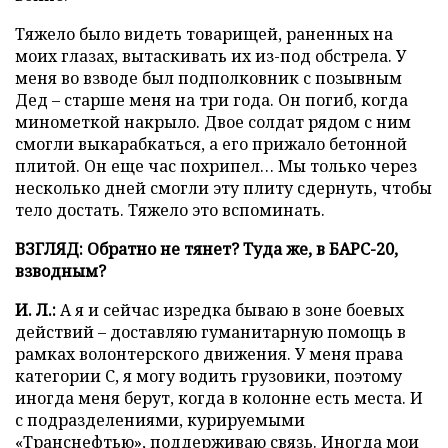
Тяжело было видеть товарищей, раненных на
моих глазах, вытаскивать их из-под обстрела. У
меня во взводе был подполковник с позывным
Дед – старше меня на три года. Он погиб, когда
минометкой накрыло. Двое солдат рядом с ним
смогли выкарабкаться, а его прижало бетонной
плитой. Он еще час похрипел… Мы только через
несколько дней смогли эту плиту сдернуть, чтобы
тело достать. Тяжело это вспоминать.
ВЗГЛЯД: Обратно не тянет? Туда же, в БАРС-20,
взводным?
И. Л.:
А я и сейчас изредка бываю в зоне боевых
действий – доставляю гуманитарную помощь в
рамках волонтерского движения. У меня права
категории С, я могу водить грузовики, поэтому
иногда меня берут, когда в колонне есть места. И
с подразделениями, курируемыми
«Транснефтью», поддерживаю связь. Иногда мои