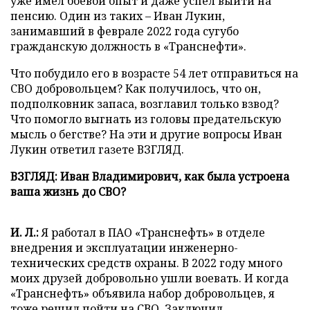
уже имел боевой опыт и даже успел выйти на
пенсию. Один из таких – Иван Лукин,
занимавший в феврале 2022 года сугубо
гражданскую должность в «Транснефти».
Что побудило его в возрасте 54 лет отправиться на
СВО добровольцем? Как получилось, что он,
подполковник запаса, возглавил только взвод?
Что помогло выгнать из головы предательскую
мысль о бегстве? На эти и другие вопросы Иван
Лукин ответил газете ВЗГЛЯД.
ВЗГЛЯД: Иван Владимирович, как была устроена
ваша жизнь до СВО?
И. Л.:
Я работал в ПАО «Транснефть» в отделе
внедрения и эксплуатации инженерно-
технических средств охраны. В 2022 году много
моих друзей добровольно ушли воевать. И когда
«Транснефть» объявила набор добровольцев, я
тоже решил пойти на СВО. Заключил