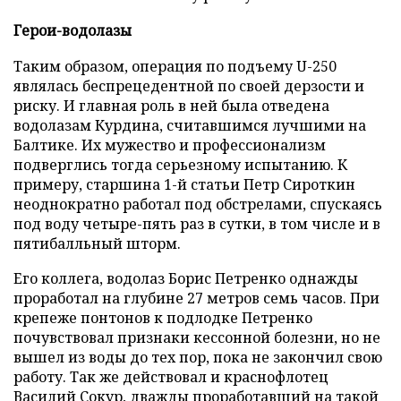
Герои-водолазы
Таким образом, операция по подъему U-250
являлась беспрецедентной по своей дерзости и
риску. И главная роль в ней была отведена
водолазам Курдина, считавшимся лучшими на
Балтике. Их мужество и профессионализм
подверглись тогда серьезному испытанию. К
примеру, старшина 1-й статьи Петр Сироткин
неоднократно работал под обстрелами, спускаясь
под воду четыре-пять раз в сутки, в том числе и в
пятибалльный шторм.
Его коллега, водолаз Борис Петренко однажды
проработал на глубине 27 метров семь часов. При
крепеже понтонов к подлодке Петренко
почувствовал признаки кессонной болезни, но не
вышел из воды до тех пор, пока не закончил свою
работу. Так же действовал и краснофлотец
Василий Сокур, дважды проработавший на такой