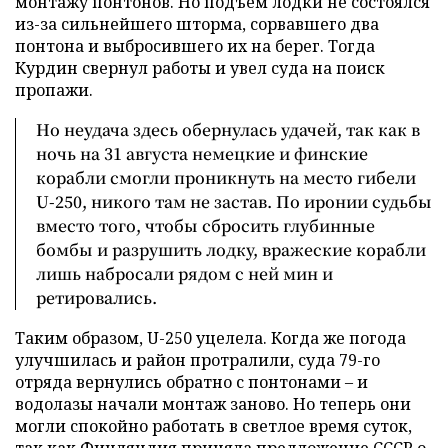
монтажу понтонов. Но подъем лодки не состоялся
из-за сильнейшего шторма, сорвавшего два
понтона и выбросившего их на берег. Тогда
Курдин свернул работы и увел суда на поиск
пропажи.
Но неудача здесь обернулась удачей, так как в
ночь на 31 августа немецкие и финские
корабли смогли проникнуть на место гибели
U-250, никого там не застав. По иронии судьбы
вместо того, чтобы сбросить глубинные
бомбы и разрушить лодку, вражеские корабли
лишь набросали рядом с ней мин и
ретировались.
Таким образом, U-250 уцелела. Когда же погода
улучшилась и район протралили, суда 79-го
отряда вернулись обратно с понтонами – и
водолазы начали монтаж заново. Но теперь они
могли спокойно работать в светлое время суток,
так как Финляндия приняла предложение СССР о