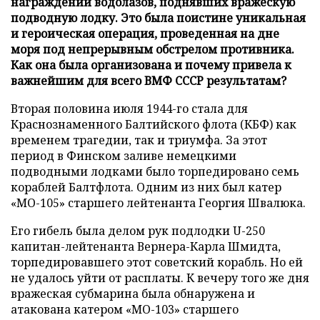
награждении водолазов, поднявших вражескую
подводную лодку. Это была поистине уникальная
и героическая операция, проведенная на дне
моря под непрерывным обстрелом противника.
Как она была организована и почему привела к
важнейшим для всего ВМФ СССР результатам?
Вторая половина июля 1944-го стала для
Краснознаменного Балтийского флота (КБФ) как
временем трагедии, так и триумфа. За этот
период в Финском заливе немецкими
подводными лодками было торпедировано семь
кораблей Балтфлота. Одним из них был катер
«МО-105» старшего лейтенанта Георгия Швалюка.
Его гибель была делом рук подлодки U-250
капитан-лейтенанта Вернера-Карла Шмидта,
торпедировавшего этот советский корабль. Но ей
не удалось уйти от расплаты. К вечеру того же дня
вражеская субмарина была обнаружена и
атакована катером «МО-103» старшего