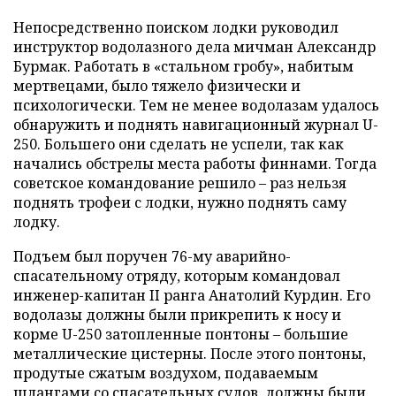
Непосредственно поиском лодки руководил
инструктор водолазного дела мичман Александр
Бурмак. Работать в «стальном гробу», набитым
мертвецами, было тяжело физически и
психологически. Тем не менее водолазам удалось
обнаружить и поднять навигационный журнал U-
250. Большего они сделать не успели, так как
начались обстрелы места работы финнами. Тогда
советское командование решило – раз нельзя
поднять трофеи с лодки, нужно поднять саму
лодку.
Подъем был поручен 76-му аварийно-
спасательному отряду, которым командовал
инженер-капитан II ранга Анатолий Курдин. Его
водолазы должны были прикрепить к носу и
корме U-250 затопленные понтоны – большие
металлические цистерны. После этого понтоны,
продутые сжатым воздухом, подаваемым
шлангами со спасательных судов, должны были