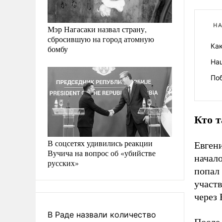
НА
Мэр Нагасаки назвал страну,
сбросившую на город атомную
Как
бомбу
На
По
Кто 
В соцсетях удивились реакции
Евген
Вучича на вопрос об «убийстве
начал
русских»
попал 
участв
через 
В Раде назвали количество
После