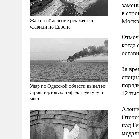
замен
в стр
Жара и обмеление рек жестко
Москво
ударили по Европе
Отмеча
когда
остави
За вре
специа
поряд
Удар по Одесской области вывел из
строя портовую инфраструктуру и
12 тыс
мост
Алешин
Отечес
над Г
медал