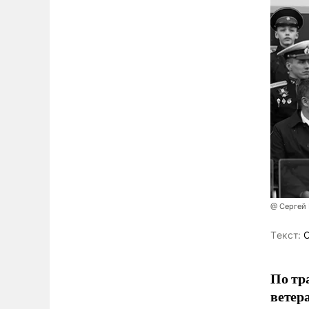
@ Сергей
Tекст:
О
По тр
ветер