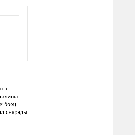
т с
училища
и боец
ял снаряды