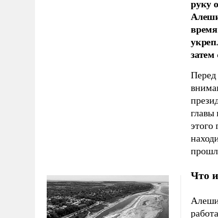
руку 
Алеши
время
укреп
затем
Перед
вниман
презид
главы 
этого 
наход
прошло
Что 
Алеши
работа