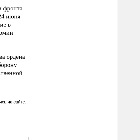
и фронта
24 июня
ие в
армии
ва ордена
борону
ственной
ись
на сайте.