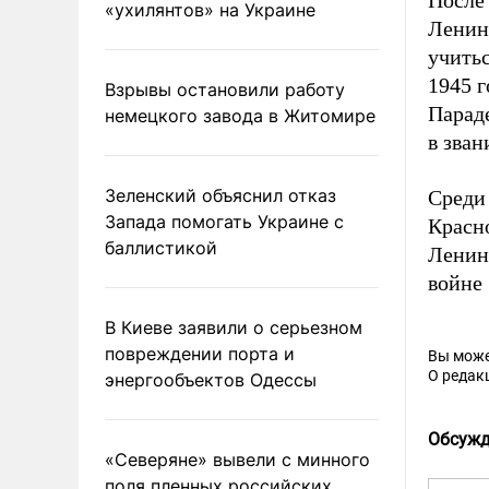
«ухилянтов» на Украине
Ленинг
учить
1945 г
Взрывы остановили работу
Парад
немецкого завода в Житомире
в зван
Зеленский объяснил отказ
Среди 
Запада помогать Украине с
Красно
баллистикой
Ленин
войне 
В Киеве заявили о серьезном
повреждении порта и
Вы може
О редак
энергообъектов Одессы
Обсужд
«Северяне» вывели с минного
поля пленных российских