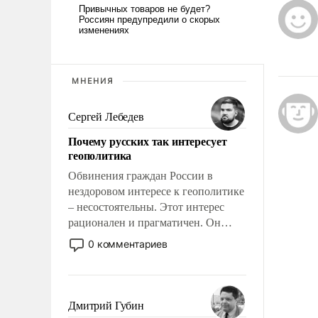
МНЕНИЯ
Сергей Лебедев
Почему русских так интересует
геополитика
Обвинения граждан России в
нездоровом интересе к геополитике
– несостоятельны. Этот интерес
рационален и прагматичен. Он
обусловлен тысячелетним опытом
0 комментариев
выживания в крайне непростых
условиях и фундаментальным
знанием, что мировая политика
имеет свойство заявляться на порог
Дмитрий Губин
нашего дома.