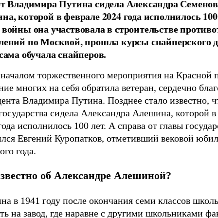
от Владимира Путина сидела Александра Семено
на, которой в феврале 2024 года исполнилось 100 
 войны она участвовала в строительстве против
лений по Москвой, прошла курсы снайперского д
 сама обучала снайперов.
 началом торжественного мероприятия на Красной
ие многих на себя обратила ветеран, сердечно бла
ента Владимира Путина. Позднее стало известно, чт
государства сидела Александра Алешина, которой в
года исполнилось 100 лет. А справа от главы государ
ился Евгений Куропатков, отметивший вековой юбил
го года.
известно об Александре Алешиной?
на в 1941 году после окончания семи классов школ
ть на завод, где наравне с другими школьниками ф