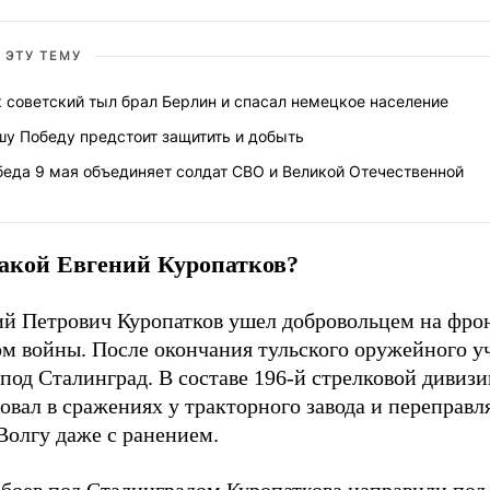
 ЭТУ ТЕМУ
 советский тыл брал Берлин и спасал немецкое население
шу Победу предстоит защитить и добыть
беда 9 мая объединяет солдат СВО и Великой Отечественной
такой Евгений Куропатков?
ий Петрович Куропатков ушел добровольцем на фрон
ом войны. После окончания тульского оружейного 
под Сталинград. В составе 196-й стрелковой дивизи
овал в сражениях у тракторного завода и переправл
Волгу даже с ранением.
 боев под Сталинградом Куропаткова направили под