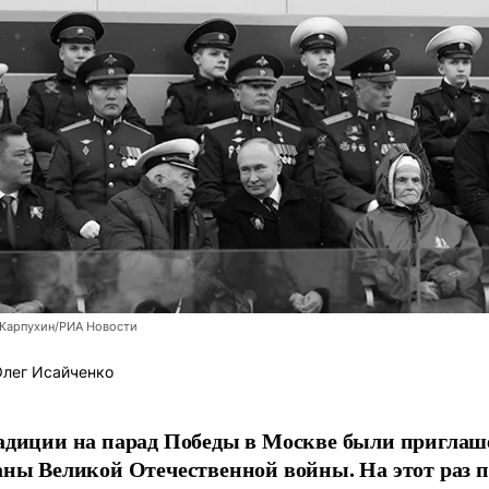
 Карпухин/РИА Новости
лег Исайченко
адиции на парад Победы в Москве были пригла
аны Великой Отечественной войны. На этот раз п