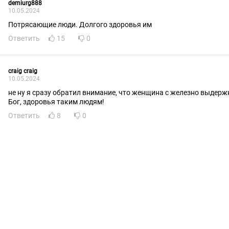
demiurg888
10.05.2024
Потрясающие люди. Долгого здоровья им
Ответить
15
0
craig craig
10.05.2024
не ну я сразу обратил внимание, что женщина с железно выдерж
Бог, здоровья таким людям!
Ответить
8
0