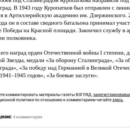
рад. В 1943 году Куропатков был отправлен с лини
ся в Артиллерийскую академию им. Дзержинского. 
ода он в составе сводного батальона принимал участ
е Победы на Красной площади. Закончил службу в 
ии полковника.
его наград орден Отечественной войны I степени, д
й Звезды, медали «За оборону Сталинграда», «За о
града», «За победу над Германией в Великой Отече
1941–1945 годов», «За боевые заслуги».
те комментировать материалы газеты ВЗГЛЯД,
зарегистрировавш
ционной политике по отношению к комментариям читайте
здесь
.
ение:
4
комментария