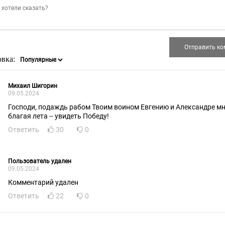
овка:
Михаил Шигорин
09.05.2024
Господи, подаждь рабом Твоим воином Евгению и Александре мн
благая лета -- увидеть Победу!
Ответить
30
0
Пользователь удален
09.05.2024
Комментарий удален
Ответить
22
0