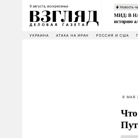
9 августа, воскресенье
Новость ч
МИД: В НА
историю а
УКРАИНА
АТАКА НА ИРАН
РОССИЯ И США
9 МАЯ 
Что
Пут