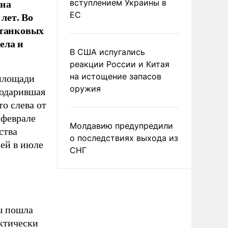
вна
вступлением Украины в
лет. Во
ЕС
отанковых
ела и
В США испугались
реакции России и Китая
на истощение запасов
 площади
оружия
годарившая
о слева от
 феврале
Молдавию предупредили
ства
о последствиях выхода из
ей в июле
СНГ
ы пошла
актически