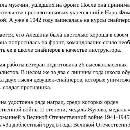
ила мужчин, ушедших на фронт. После она принима
оительстве противотанковых укреплений в Наро-Фо
й. А уже в 1942 году записалась на курсы снайперс
ется, что Алешина была настолько хороша в своем д
 она попросилась на фронт, командование сочло не
ть ее в школе снайперов в качестве инструктора.
мя работы ветеран подготовила 26 высококлассных
листов. В целом же за два с лишним года школа об
ка двух тысяч девушек-снайперов, которые уничто
. солдат противника.
а удостоена ряда наград, среди которых орден
твенной войны II степени, медаль Жукова, медаль 
ерманией в Великой Отечественной войне 1941-1945
ь «За доблестный труд в годы Великой Отечественн