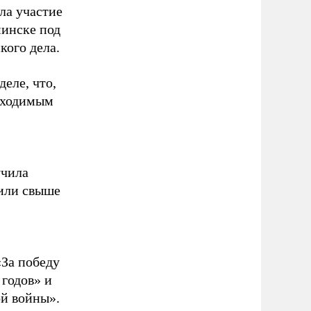
ла участие
минске под
кого дела.
еле, что,
обходимым
учила
жили свыше
«За победу
 годов» и
ой войны».