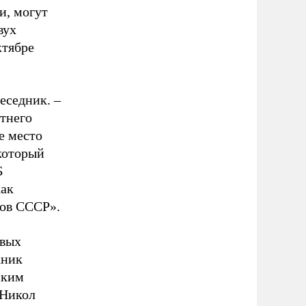
и, могут
вух
ктябре
еседник. –
тнего
е место
который
Б
как
ров СССР».
евых
кник
ским
 Никол