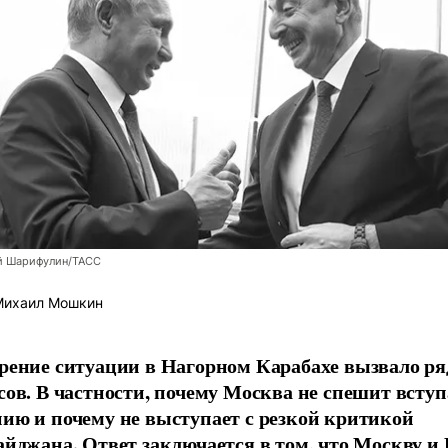
й Шарифулин/ТАСС
ихаил Мошкин
рение ситуации в Нагорном Карабахе вызвало ря
сов. В частности, почему Москва не спешит вступ
ию и почему не выступает с резкой критикой
айджана. Ответ заключается в том, что Москву и