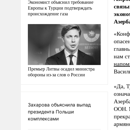
Экономист объяснил требование
связы
Европы к Турции подтверждать
эконо
происхождение газа
Азерб
«Конф
опасен
главн
нам ст
напом
Премьер Литвы осадил министра
Васил
обороны из-за слов о России
«Да, 
означа
Азерб
Захарова объяснила выпад
ООН. 
президента Польши
прекр
комплексами
армян