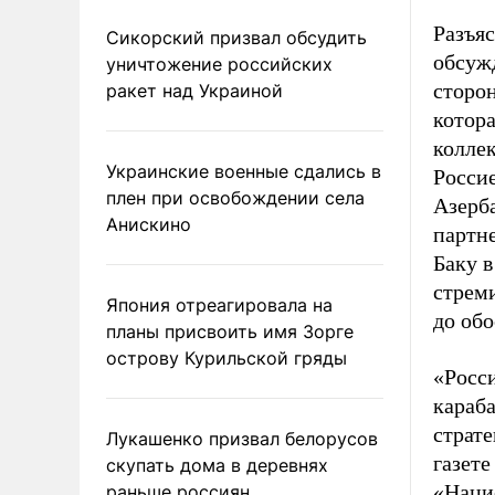
Разъяс
Сикорский призвал обсудить
обсуж
уничтожение российских
сторо
ракет над Украиной
котора
колле
Украинские военные сдались в
Росси
плен при освобождении села
Азерб
Анискино
партн
Баку в
стреми
Япония отреагировала на
до об
планы присвоить имя Зорге
острову Курильской гряды
«Росс
караб
страт
Лукашенко призвал белорусов
газет
скупать дома в деревнях
«Наци
раньше россиян