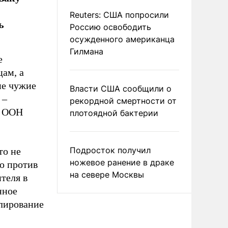
Reuters: США попросили
ь
Россию освободить
осужденного американца
Гилмана
е
цам, а
не чужие
Власти США сообщили о
 –
рекордной смертности от
в ООН
плотоядной бактерии
Подросток получил
то не
ножевое ранение в драке
ю против
на севере Москвы
теля в
нное
улирование