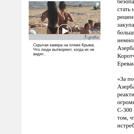
безопа
нужно отвечать.
стать 
решени
закуп
больш
немно
Азерба
Корот
Ерева
«За п
Азерб
реакт
огром
С-300 
том, 
истреб