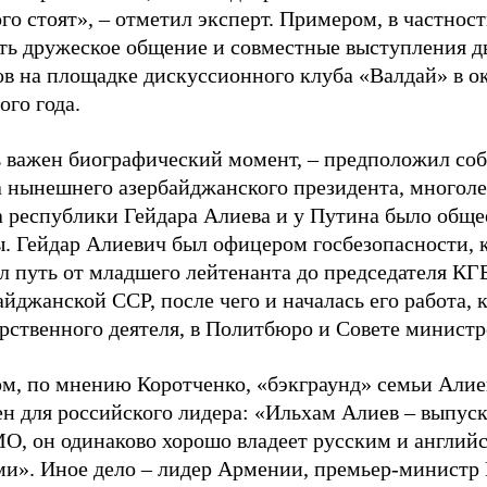
го стоят», – отметил эксперт. Примером, в частност
ть дружеское общение и совместные выступления д
ов на площадке дискуссионного клуба «Валдай» в о
го года.
ь важен биографический момент, – предположил соб
а нынешнего азербайджанского президента, многоле
а республики Гейдара Алиева и у Путина было обще
ы. Гейдар Алиевич был офицером госбезопасности, 
л путь от младшего лейтенанта до председателя КГ
йджанской ССР, после чего и началась его работа, 
арственного деятеля, в Политбюро и Совете минист
ом, по мнению Коротченко, «бэкграунд» семьи Али
ен для российского лидера: «Ильхам Алиев – выпус
, он одинаково хорошо владеет русским и англий
ми». Иное дело – лидер Армении, премьер-министр