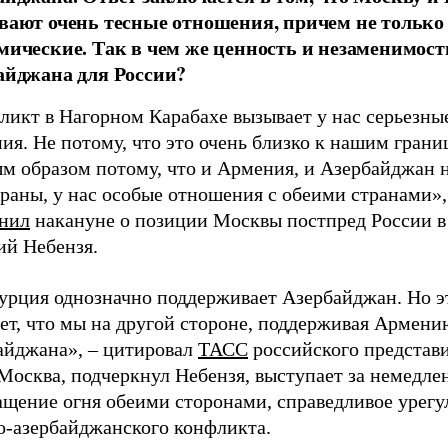
вают очень тесные отношения, причем не только
мические. Так в чем же ценность и незаменимост
айджана для России?
ликт в Нагорном Карабахе вызывает у нас серьезны
ия. Не потому, что это очень близко к нашим грани
ым образом потому, что и Армения, и Азербайджан 
раны, у нас особые отношения с обеими странами»,
нил
накануне о позиции Москвы постпред России 
ий Небензя.
Турция однозначно поддерживает Азербайджан. Но э
ет, что мы на другой стороне, поддерживая Армени
айджана», – цитировал
ТАСС
российского представи
Москва, подчеркнул Небензя, выступает за немедле
ащение огня обеими сторонами, справедливое урег
о-азербайджанского конфликта.