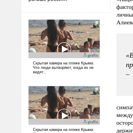
факто
личны
Алиева
«В
пр
–
симпа
между
остор
держи