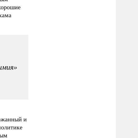
 хорошие
хама
имия»
ржанный и
политике
вым