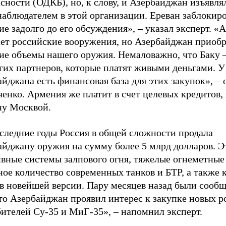
сности (ОДКБ), но, к слову, и Азербайджан изъявл
наблюдателем в этой организации. Ереван заблокиро
е задолго до его обсуждения», – указал эксперт. «
ает российские вооружения, но Азербайджан приобр
ие объемы нашего оружия. Немаловажно, что Баку –
гих партнеров, которые платят живыми деньгами. У
йджана есть финансовая база для этих закупок», –
ченко. Армения же платит в счет целевых кредитов
ну Москвой.
оследние годы Россия в общей сложности продала
айджану оружия на сумму более 5 млрд долларов. Э
ивные системы залпового огня, тяжелые огнеметные
ное количество современных танков и БТР, а также
в новейшей версии. Пару месяцев назад были сообщ
что Азербайджан проявил интерес к закупке новых 
ителей Су-35 и МиГ-35», – напомнил эксперт.