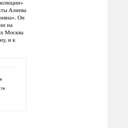
еволюции»
акты Алиева
иняна». Он
ии на
ях Москва
у, и к
е
сти