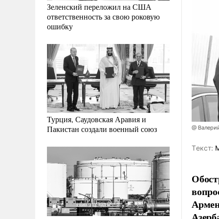
Зеленский переложил на США
ответственность за свою роковую
ошибку
Турция, Саудовская Аравия и
Пакистан создали военный союз
@ Валери
Tекст:
М
Обост
вопро
Армен
Азерб