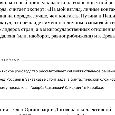
ян, который пришел к власти на волне «цветной р
ода, считает эксперт: «На мой взгляд, личные конт
ина на порядок лучше, чем контакты Путина и Паш
кнул, что речь идет именно о личном взаимодейств
е лидеров стран, а в межгосударственных отношени
далена (или, наоборот, равноприближена) и к Ереван
 ЭТУ ТЕМУ
мянское руководство рассматривает самоубийственное решени
ед Россией в Закавказье стоит задача фантастической сложно
чему провалился "азербайджанский блицкриг" в Карабахе
ния – член Организации Договора о коллективной