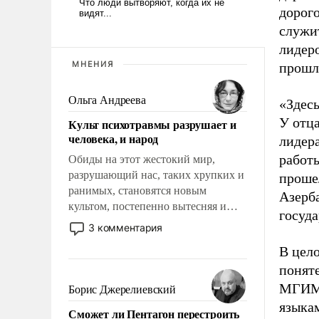
дорого
служи
лидер
МНЕНИЯ
прошло
Ольга Андреева
«Здес
У отц
Культ психотравмы разрушает и
человека, и народ
лидер
работ
Обиды на этот жестокий мир,
разрушающий нас, таких хрупких и
проше
ранимых, становятся новым
Азерба
культом, постепенно вытесняя и
госуд
отменяя традиционное требование к
3 комментария
человеку – быть мужественным и
В цел
твердым под ударами судьбы, брать
понят
на себя ответственность, помогать
слабым, идти вперед и
МГИМО
Борис Джерелиевский
адаптироваться.
языка
Сможет ли Пентагон перестроить