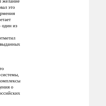
ял желание
вал это
Армения
етает
 один из
 отметил
, выданных
то
 системы,
 комплексы
ения о
российских