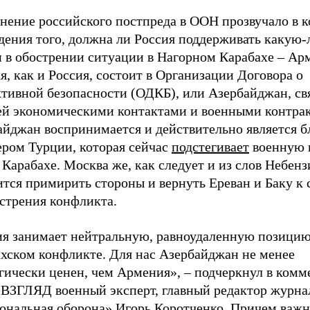
нение российского постпреда в ООН прозвучало в к
дения того, должна ли Россия поддерживать какую-
н в обострении ситуации в Нагорном Карабахе – Ар
я, как и Россия, состоит в Организации Договора о
ктивной безопасности (ОДКБ), или Азербайджан, св
ей экономическими контактами и военными контра
айджан воспринимается и действительно является
ером Турции, которая сейчас
подстегивает
военную 
 Карабахе. Москва же, как следует и из слов Небенз
тся примирить стороны и вернуть Ереван и Баку к 
острения конфликта.
ия занимает нейтральную, равноудаленную позицию
ахском конфликте. Для нас Азербайджан не менее
егически ценен, чем Армения», – подчеркнул в ком
е ВЗГЛЯД военный эксперт, главный редактор журна
ональная оборона» Игорь Коротченко. Причем важ