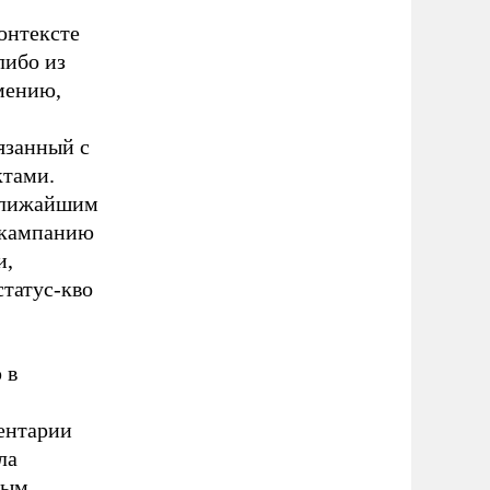
онтексте
либо из
мению,
язанный с
ктами.
 ближайшим
кампанию
и,
статус-кво
 в
ментарии
ла
ным