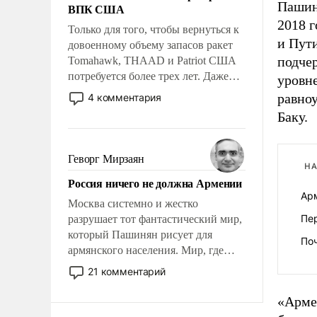
Пашин
ВПК США
2018 г
Только для того, чтобы вернуться к
и Пут
довоенному объему запасов ракет
подчер
Tomahawk, THAAD и Patriot США
потребуется более трех лет. Даже
уровн
небольшая война с Ираном
равноу
4 комментария
опустошила американские
Баку.
арсеналы. Сложившаяся ситуация
означает многолетний период
уязвимости США, например, перед
Геворг Мирзаян
НА
Китаем.
Россия ничего не должна Армении
Ар
Москва системно и жестко
Пер
разрушает тот фантастический мир,
который Пашинян рисует для
По
армянского населения. Мир, где
политические прожекты будут
21 комментарий
безусловно оплачиваться за счет
российских налогоплательщиков и
«Арме
где Еревану за свои поступки не