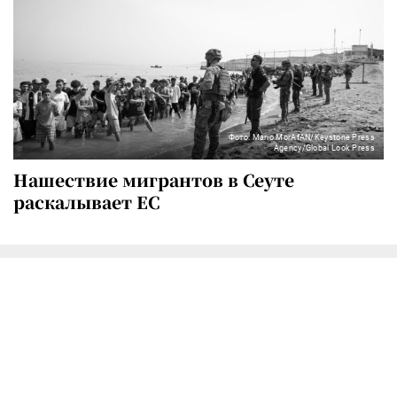
Фото: Mario MorAfAN/Keystone Press
Agency/Global Look Press
Нашествие мигрантов в Сеуте
раскалывает ЕС