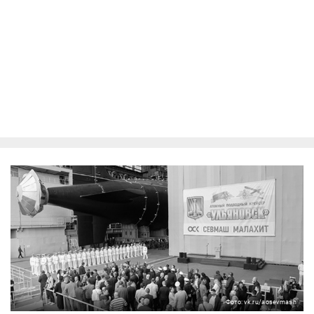
Фото: vk.ru/aosevmash