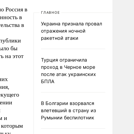
о Россия в
ГЛАВНОЕ
нность в
Украина признала провал
ельства в
отражения ночной
ракетной атаки
спублики
было бы
ь на этот
Турция ограничила
проход в Черное море
после атак украинских
них
БПЛА
ния,
екущего
мении
В Болгарии взорвался
й
влетевший в страну из
м и
Румынии беспилотник
, которым
льку