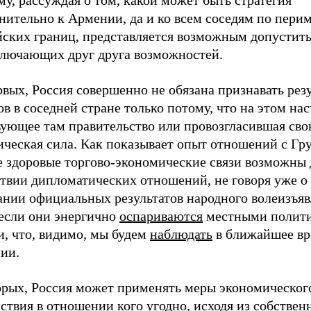
у, рассуждая о том, какой может быть стратегия
нительно к Армении, да и ко всем соседям по пери
йских границ, представляется возможным допустить
ключающих друг друга возможностей.
вых, Россия совершенно не обязана признавать рез
в в соседней стране только потому, что на этом нас
вующее там правительство или провозгласившая сво
ческая сила. Как показывает опыт отношений с Гру
е здоровые торгово-экономические связи возможны
ствии дипломатических отношений, не говоря уже о
ании официальных результатов народного волеизъяв
 если они энергично
оспариваются
местными полит
и, что, видимо, мы будем
наблюдать
в ближайшее вр
ии.
орых, Россия может применять меры экономическог
ствия в отношении кого угодно, исходя из собстве