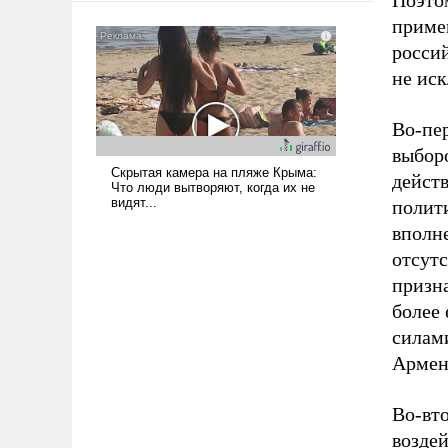
Поэтом
приме
росси
не ис
Во-пер
выборо
дейст
полити
вполн
отсут
призн
более
силам
Армен
Во-вт
воздей