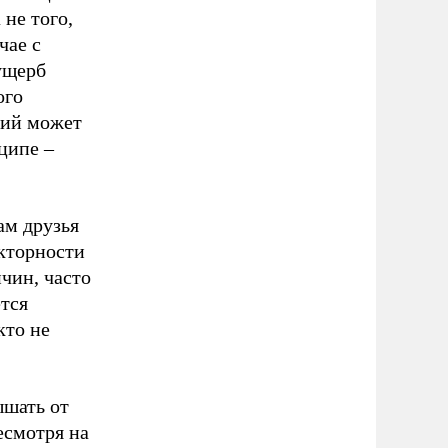
 не того,
чае с
 ущерб
ого
вий может
ципе –
ам друзья
кторности
чин, часто
ется
кто не
ышать от
есмотря на