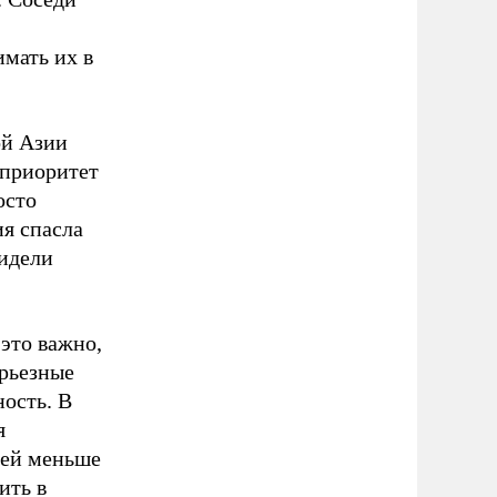
мать их в
ой Азии
 приоритет
осто
ия спасла
видели
 это важно,
ерьезные
ность. В
я
 ей меньше
ить в