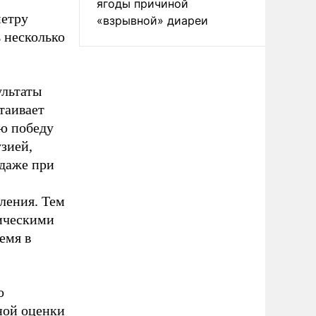
ягоды причиной
метру
«взрывной» диареи
 несколько
ультаты
таивает
ю победу
зией,
 даже при
ления. Тем
ическими
емя в
о
нной оценки