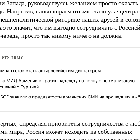
и Запада, руководствуясь желанием просто оказать
ь. Напротив, слово «прагматизм» стало уже центра
внешнеполитической риторике наших друзей и союз
 это значит, что им выгодно сотрудничать с Россией,
чередь, просто так никому ничего не должна.
 ЭТУ ТЕМУ
шинян готов стать антироссийским диктатором
ава МИД Армении выразил надежду на полную нормализацию
ношений с Турцией
ОБСЕ заявили о предвзятости армянских СМИ на прошедших вы
вертых, определяя приоритеты сотрудничества с л
ами мира, Россия может исходить из собственных
авлений о том, что является для нее самым важным