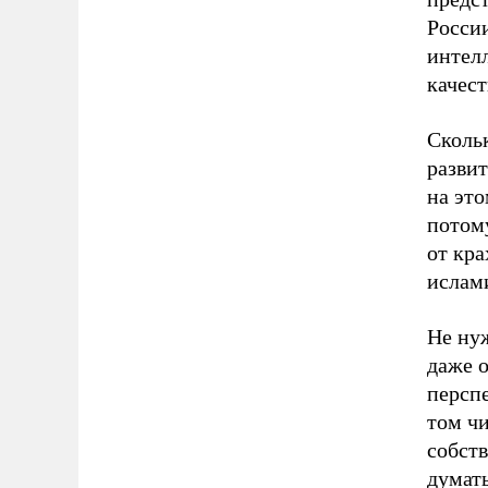
Росси
интелл
качест
Сколь
развит
на эт
потому
от кра
ислам
Не нуж
даже 
перспе
том чи
собств
думать