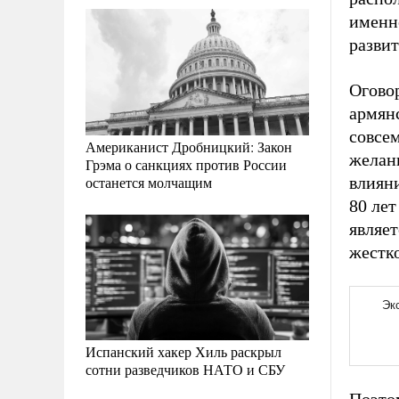
именн
развит
Огово
армян
совсем
Американист Дробницкий: Закон
желан
Грэма о санкциях против России
останется молчащим
влияни
80 ле
являет
жестко
Испанский хакер Хиль раскрыл
сотни разведчиков НАТО и СБУ