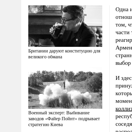
Одна 
отнош
том, ч
части 
реаги
Армени
Британии даруют конституцию для
странн
великого обмана
выбор
И здес
прину
которы
момен
колли
Военный эксперт: Выбивание
респу
заводов «Файер Пойнт» подрывает
соседя
стратегию Киева
распол