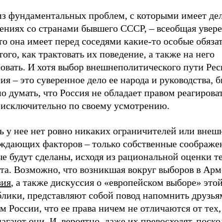
из фундаментальных проблем, с которыми имеет дел
ениях со странами бывшего СССР, – всеобщая увере
то она имеет перед соседями какие-то особые обязат
того, как трактовать их поведение, а также на него
ровать. И хотя выбор внешнеполитического пути Ре
я – это суверенное дело ее народа и руководства, 
о думать, что Россия не обладает правом реагироват
 исключительно по своему усмотрению.
ь у нее нет ровно никаких ограничителей или внеш
ждающих факторов – только собственные соображе
е будут сделаны, исходя из рациональной оценки т
та. Возможно, что возникшая вокруг выборов в Ар
зия
, а также дискуссия о «европейском выборе» это
блики, представляют собой повод напомнить друзья
м России, что ее права ничем не отличаются от тех
агают они. И, вероятно, даже их превосходят, поско