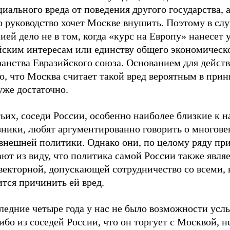
иального вреда от поведения другого государства, а
о руководство хочет Москве внушить. Поэтому в слу
ей дело не в том, когда «курс на Европу» нанесет
йским интересам или единству общего экономическ
ранства Евразийского союза. Основанием для дейст
о, что Москва считает такой вред вероятным в прин
уже достаточно.
ьих, соседи России, особенно наиболее близкие к н
зники, любят аргументированно говорить о многове
внешней политики. Однако они, по целому ряду при
ют из виду, что политика самой России также явля
векторной, допускающей сотрудничество со всеми, 
тся причинить ей вред.
ледние четыре года у нас не было возможности усл
ибо из соседей России, что он торгует с Москвой, н