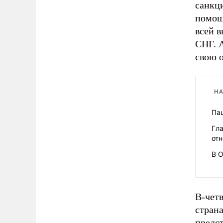
санкци
помощ
всей 
СНГ. А
свою о
НА
Па
Гл
от
В 
В-чет
стран
предст