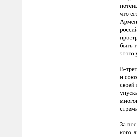
потенц
что ег
Армени
росси
прост
быть т
этого 
В-трет
и сою
своей 
упуска
много
стреми
За пос
кого-л