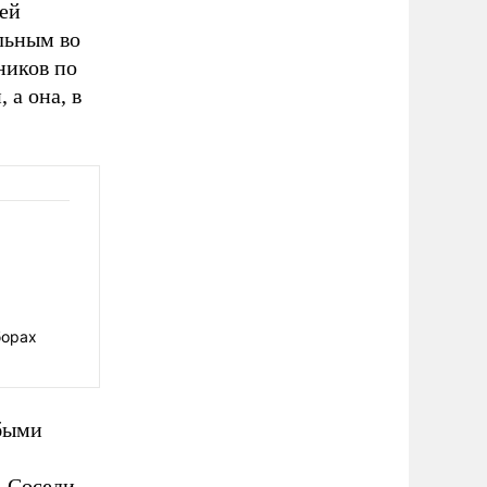
 ей
льным во
ников по
 а она, в
борах
юбыми
. Соседи