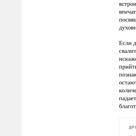
встрои
впечат
посвя
духовн
Если д
свалит
искаже
прийти
познак
остают
колич
падае
благо
ДР