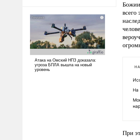
Божии.
всего 
наслед
челов
вероу
огром
НА
Ис
На 
Мо
на
При эт