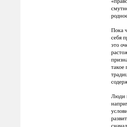
«право
смутно
родное
Пока ч
себя п
это оч
расто
призна
такое 
тради
содер
Люди м
наприм
услов
развит
сначал