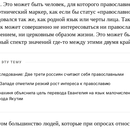
 Это может быть человек, для которого православи
этнический маркер, как если бы статус «православн
овался так же, как родной язык или черты лица. Та
ек может совершенно не интересоваться ни правосл
чением, ни церковным образом жизни. Это может бы
ный спектр значений где-то между этими двумя кра
 ЭТУ ТЕМУ
следование: Две трети россиян считают себя православными
Западе отметили резкий рост интереса к православию
нахиня объяснила цель перевода Евангелия на язык малочислен
рода Якутии
ом большинство людей, которые при опросах относя