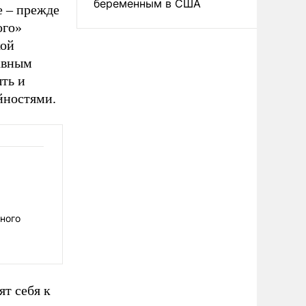
беременным в США
е – прежде
ого»
кой
авным
ть и
йностями.
ного
т себя к