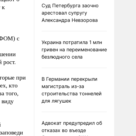
Суд Петербурга заочно
 к
арестовал супругу
Александра Невзорова
ФОМ) с
Украина потратила 1 млн
гривен на переименование
ошении
безлюдного села
 рост.
оторые при
В Германии перекрыли
ех, кто
магистраль из-за
за того,
строительства тоннелей
 виду
для лягушек
Адвокат предупредил об
й
отказах во въезде
 заповеди