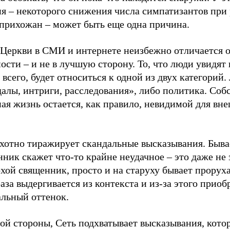
я – некоторого снижения числа симпатизантов при 
 прихожан – может быть еще одна причина.
 Церкви в СМИ и интернете неизбежно отличается о
ости – и не в лучшую сторону. То, что люди увидят 
 всего, будет относиться к одной из двух категорий.
алы, интриги, расследования», либо политика. Соб
ая жизнь остается, как правило, невидимой для вн
хотно тиражирует скандальные высказывания. Бывае
ник скажет что-то крайне неудачное – это даже не 
хой священник, просто и на старуху бывает проруха
аза выдергивается из контекста и из-за этого приоб
альный оттенок.
гой стороны, Сеть подхватывает высказывания, кот