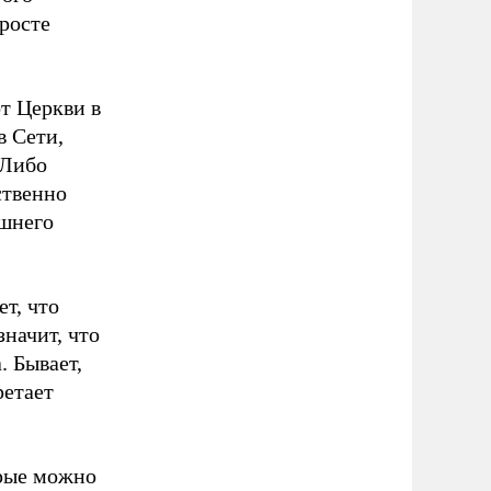
росте
т Церкви в
в Сети,
 Либо
ственно
ешнего
т, что
значит, что
. Бывает,
ретает
орые можно