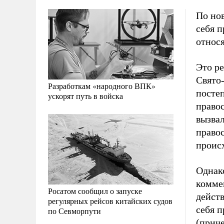
По но
себя п
относя
Это р
Свято
Разработкам «народного ВПК»
посте
ускорят путь в войска
право
вызвал
право
происх
Однако
комме
Росатом сообщил о запуске
дейст
регулярных рейсов китайских судов
себя 
по Севморпути
(прич