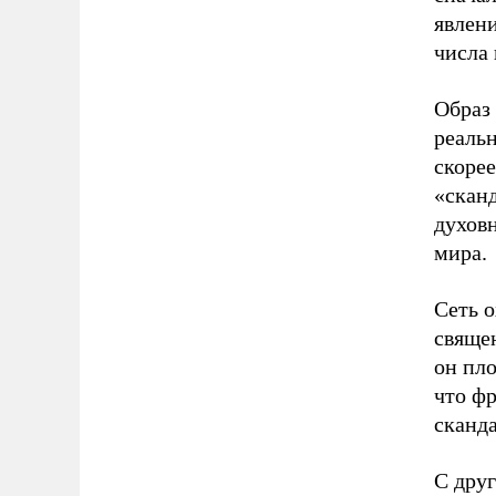
явлени
числа
Образ
реальн
скорее
«сканд
духовн
мира.
Сеть о
священ
он пло
что фр
сканд
С дру