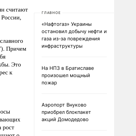
ян считают
ГЛАВНОЕ
 России,
«Нафтогаз» Украины
остановил добычу нефти и
газа из-за повреждения
ославного
инфраструктуры
). Причем
бя
жбы. Это
На НПЗ в Братиславе
рес к
произошел мощный
пожар
Аэропорт Внуково
росы
приобрел блокпакет
ывающих
акций Домодедово
а рост
бщают о