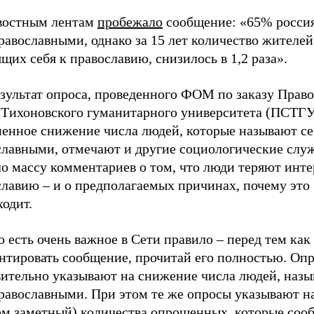
востным лентам
пробежало
сообщение: «65% росси
равославными, однако за 15 лет количество жителей
щих себя к православию, снизилось в 1,2 раза».
езультат опроса, проведенного ФОМ по заказу Прав
-Тихоновского гуманитарного университета (ПСТГУ
пенное снижение числа людей, которые называют се
славными, отмечают и другие социологические слу
о массу комментариев о том, что люди теряют инте
славию – и о предполагаемых причинах, почему это
одит.
 есть очень важное в Сети правило – перед тем как
нтировать сообщение, прочитай его полностью. Оп
вительно указывают на снижение числа людей, наз
православными. При этом те же опросы указывают н
ем заметный) количества опрошенных, которые соо