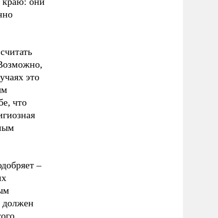
 краю: они
нно
 считать
 Возможно,
учаях это
ым
бе, что
игиозная
ным
одобряет –
их
ым
к должен
того