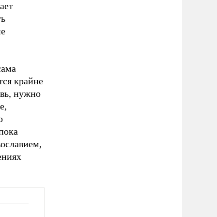
ает
ть
не
сама
тся крайне
вь, нужно
е,
о
 пока
вославием,
ениях