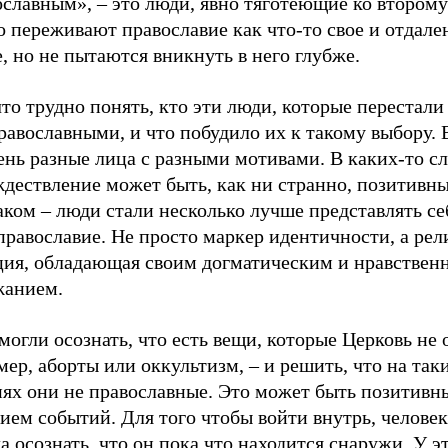
славным», – это люди, явно тяготеющие ко второму
 переживают православие как что-то свое и отдале
, но не пытаются вникнуть в него глубже.
то трудно понять, кто эти люди, которые перестали
равославными, и что побудило их к такому выбору.
ень разные лица с разными мотивами. В каких-то сл
ждествление может быть, как ни странно, позитивн
ком – люди стали несколько лучше представлять се
православие. Не просто маркер идентичности, а рел
ция, обладающая своим догматическим и нравствен
жанием.
огли осознать, что есть вещи, которые Церковь не 
ер, аборты или оккультизм, – и решить, что на так
иях они не православные. Это может быть позитивн
ием событий. Для того чтобы войти внутрь, челове
а осознать, что он пока что находится снаружи. У э