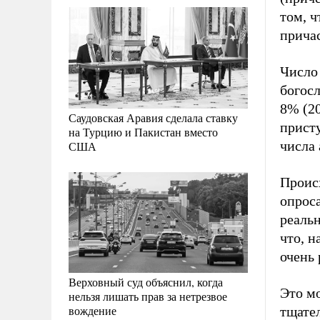
том, 
прича
Число
богосл
8% (20
Саудовская Аравия сделала ставку
прист
на Турцию и Пакистан вместо
числа
США
Проис
опроса
реальн
что, н
очень 
Верховный суд объяснил, когда
Это м
нельзя лишать прав за нетрезвое
вождение
тщател