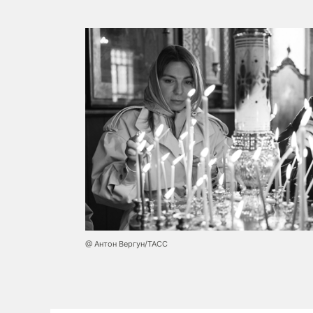
@ Антон Вергун/ТАСС