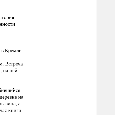
история
енности
 в Кремле
м. Встреча
, на ней
обившийся
деревне на
газина, а
час книги