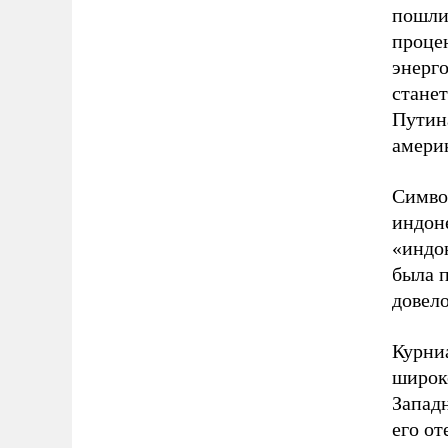
пошлин
процен
энерго
станет
Путин
америк
Символ
индон
«индо
была п
довело
Курни
широко
Западн
его от