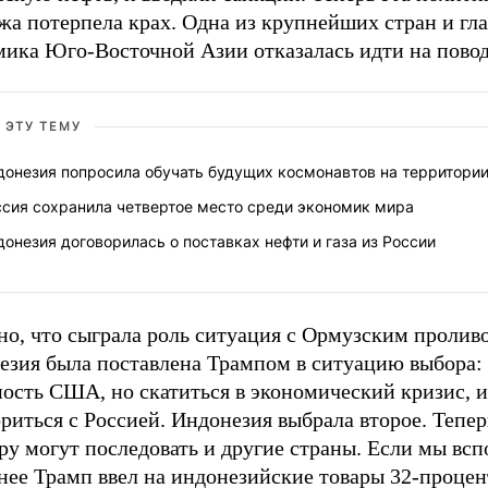
жа потерпела крах. Одна из крупнейших стран и гл
мика Юго-Восточной Азии отказалась идти на пово
 ЭТУ ТЕМУ
донезия попросила обучать будущих космонавтов на территории
ссия сохранила четвертое место среди экономик мира
онезия договорилась о поставках нефти и газа из России
но, что сыграла роль ситуация с Ормузским пролив
езия была поставлена Трампом в ситуацию выбора:
ность США, но скатиться в экономический кризис, 
риться с Россией. Индонезия выбрала второе. Тепер
ру могут последовать и другие страны. Если мы вс
анее Трамп ввел на индонезийские товары 32-проце