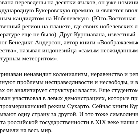
авана переведены на десятки языков, он уже номин
ждународную Букеровскую премию, и является впол
тным кандидатом на Нобелевскую. (Юго-Восточная 
венный регион на планете, где своих нобелевских л
ературе еще не было). Друг Курниавана, известный
лог Бенедикт Андерсон, автор книги «Воображаемы
ества», называл индонезийца «самым неожиданным
атурным метеоритом».
урниаван ненавидит колониализм, неравенство и ре
лнуют проблемы несправедливости и несвободы, и в
ах он анализирует структуры власти. Еще студенто
ван участвовал в левых демонстрациях, которые пр
 проамериканский режим Сухарто. Сейчас книги Ку
ывают одну страну за другой. И это тоже символичн
та российской государственности в XIX веке наши 
ремели на весь мир.