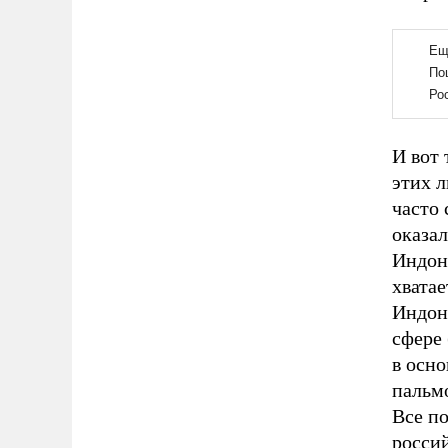
И вот 
этих л
часто 
оказал
Индон
хватае
Индоне
сфере
в осно
пальм
Все п
россий