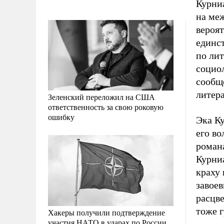
Курни
на ме
вероя
единст
по лит
социо
сообщ
литер
Зеленский переложил на США
ответственность за свою роковую
ошибку
Эка К
его во
роман
Курниа
краху
завоев
расцве
тоже г
Хакеры получили подтверждение
участия НАТО в ударах по России