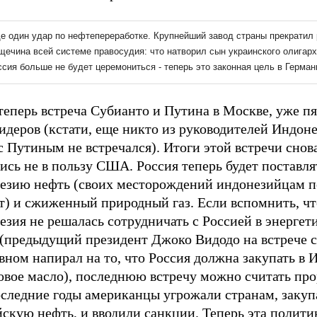
теперь встреча Субианто и Путина в Москве, уже пя
идеров (кстати, еще никто из руководителей Индоне
с Путиным не встречался). Итоги этой встречи снов
ись не в пользу США. Россия теперь будет поставля
езию нефть (своих месторождений индонезийцам п
т) и сжиженный природный газ. Если вспомнить, чт
зия не решалась сотрудничать с Россией в энергет
 (предыдущий президент Джоко Видодо на встрече 
вном напирал на то, что Россия должна закупать в
овое масло), последнюю встречу можно считать пр
оследние годы американцы угрожали странам, зак
скую нефть, и вводили санкции. Теперь эта политик