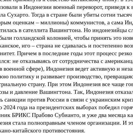
зовали в Индонезии военный переворот, приведя к 
ла Сухарто. Тогда в стране были убиты сотни тысяч
орым оценкам – миллионы) коммунистов, а сама Ин
атилась в сателлита Вашингтона. Но индонезийцы 
были голландской колонией, чтобы принять это нов
анское, иго – страна не сдавалась и постепенно во
нитет. Причем в последние годы этот процесс резко
лся: не отказываясь от сотрудничества с американц
 в военной сфере), Индонезия ведет активную и не
юю политику и развивает производство, превращаяс
триальную страну. При этом Индонезия все чаще го
озы и давление Вашингтона. Так, Индонезия отказа
ь санкции против России в связи с украинским кри
ю 2024 года на президентских выборах победил гор
нник БРИКС Прабово Субианто, и уже два месяца к
езия стала полноправным членом организации. И эт
кано-китайского противостояния.