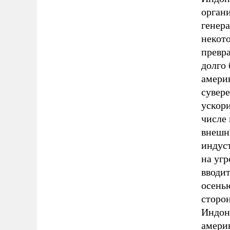
органи
генера
некот
превр
долго 
америк
сувере
ускори
числе
внешн
индус
на угр
вводит
осень
сторо
Индон
амери