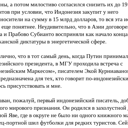
ы, а потом милостиво согласился снизить их до 19
тов при условии, что Индонезия закупит у него
носители на сумму в 15 млрд долларов, то вся эта 
 еще понятнее. Неудивительно, что в Азии договор
а и Прабово Субианто восприняли как начало конца
анской диктатуры в энергетической сфере.
ично, что в тот самый день, когда Путин принимал
езийского президента, в МГУ проходила встреча с
незийским Маркесом», писателем Экой Курниавано
редназначена для тех, кто говорит по-индонезийски
сь присутствовать и мне.
аван, пожалуй, первый индонезийский писатель, д
го мирового признания. Он родился в захолустной 
ой Яве, где в округе не было ни одного книжного ма
ец-портной шил футболки для редких туристов. Сей