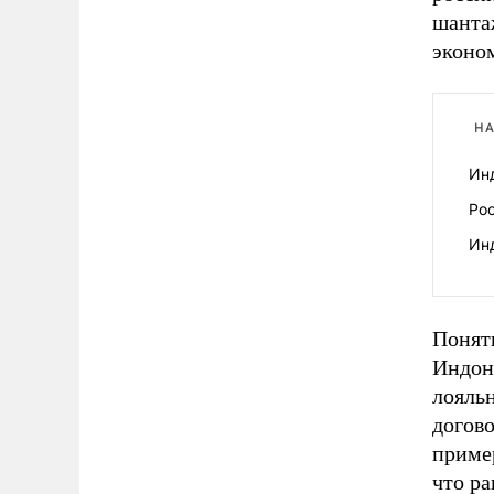
шанта
эконо
НА
Ин
Ро
Инд
Понят
Индон
лояль
догово
приме
что р