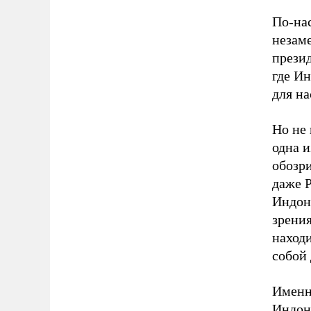
По-на
незаме
презид
где Ин
для на
Но не 
одна и
обозр
даже Р
Индоне
зрени
находи
собой 
Именно
Индоне