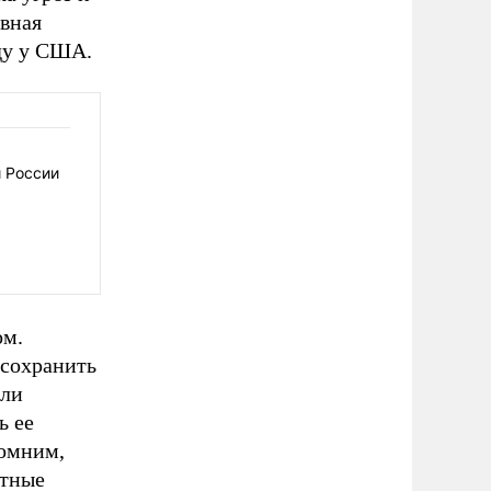
авная
ду у США.
 России
ом.
 сохранить
или
ь ее
помним,
нтные