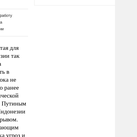
тая для
зии так
а
ть в
ока не
о ранее
ической
с Путиным
 Индонезии
орывом.
упающим
а угроз и