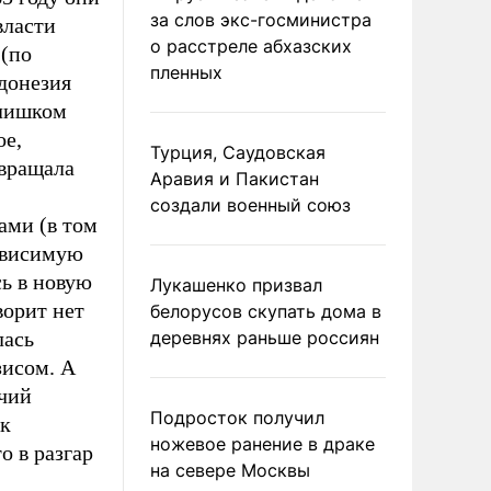
за слов экс-госминистра
власти
о расстреле абхазских
 (по
пленных
донезия
слишком
ое,
Турция, Саудовская
звращала
Аравия и Пакистан
создали военный союз
ами (в том
зависимую
ь в новую
Лукашенко призвал
ворит нет
белорусов скупать дома в
лась
деревнях раньше россиян
зисом. А
ячий
Подросток получил
ак
ножевое ранение в драке
о в разгар
на севере Москвы