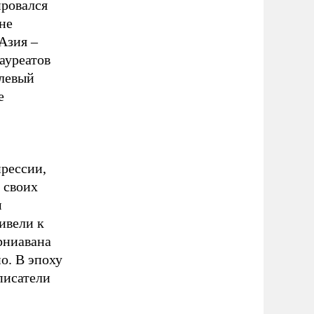
ировался
не
Азия –
ауреатов
 левый
е
прессии,
 своих
м
ивели к
рниавана
о. В эпоху
писатели