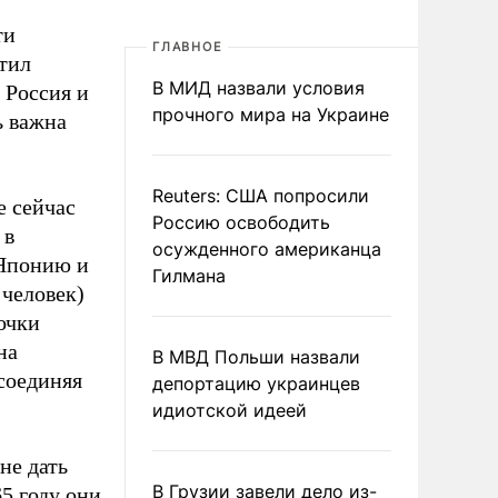
ти
ГЛАВНОЕ
етил
В МИД назвали условия
 Россия и
прочного мира на Украине
ь важна
Reuters: США попросили
е сейчас
Россию освободить
 в
осужденного американца
 Японию и
Гилмана
 человек)
очки
на
В МВД Польши назвали
соединяя
депортацию украинцев
идиотской идеей
не дать
В Грузии завели дело из-
5 году они