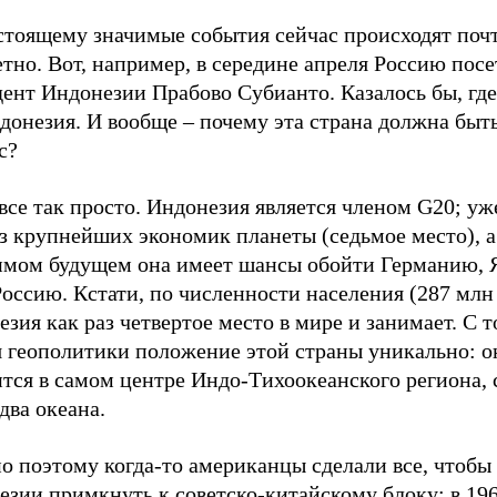
стоящему значимые события сейчас происходят поч
тно. Вот, например, в середине апреля Россию пос
ент Индонезии Прабово Субианто. Казалось бы, где
донезия. И вообще – почему эта страна должна быт
с?
все так просто. Индонезия является членом G20; уж
з крупнейших экономик планеты (седьмое место), а
имом будущем она имеет шансы обойти Германию,
оссию. Кстати, по численности населения (287 млн
зия как раз четвертое место в мире и занимает. С т
я геополитики положение этой страны уникально: о
тся в самом центре Индо-Тихоокеанского региона, 
два океана.
 поэтому когда-то американцы сделали все, чтобы 
зии примкнуть к советско-китайскому блоку: в 196