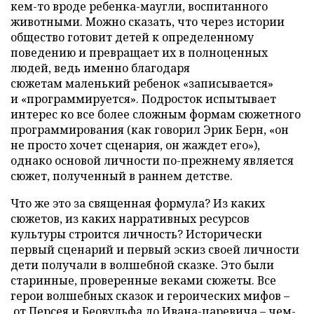
кем-то вроде ребенка-маугли, воспитанного
животными. Можно сказать, что через истории
общество готовит детей к определенному
поведению и превращает их в полноценных
людей, ведь именно благодаря
сюжетам маленький ребенок «записывается»
и «программируется». Подросток испытывает
интерес ко все более сложным формам сюжетного
программирования (как говорил Эрик Берн, «он
не просто хочет сценария, он жаждет его»),
однако основой личности по-прежнему является
сюжет, полученный в раннем детстве.
Что же это за священная формула? Из каких
сюжетов, из каких нарративных ресурсов
культуры строится личность? Исторически
первый сценарий и первый эскиз своей личности
дети получали в волшебной сказке. Это были
старинные, проверенные веками сюжеты. Все
герои волшебных сказок и героических мифов –
от Персея и Беовульфа до Ивана-царевича – чем-