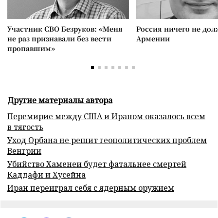
Участник СВО Безруков: «Меня
Россия ничего не дол
не раз признавали без вести
Армении
пропавшим»
Другие материалы автора
Перемирие между США и Ираном оказалось всем
в тягость
Уход Орбана не решит геополитических проблем
Венгрии
Убийство Хаменеи будет фатальнее смертей
Каддафи и Хусейна
Иран переиграл себя с ядерным оружием