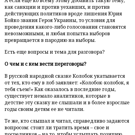
А если еще ко всему этому добавить такую тему,
как санкции и против уехавших, и против
действующих политиков вроде лишения Юрия
Бойко звания Героя Украины, то условия для
проведения какого-либо голосования становятся
невозможными, и любая попытка выборов
превращается в пародию на выборы.
Есть еще вопросы и тема для разговора?
О чем и с кем вести переговоры?
В русской народной сказке Колобок укатывается
от тех, кто ему в лоб заявляет: «Колобок-колобок, я
тебя съем!» Как оказалось в последние годы,
существует немало аналитиков, которые в
детстве эту сказку не слышали и в более взрослые
годы своим детям ее не читали.
Те же, кто слышал и читал, справедливо задаются
вопросом: стоит ли тратить время – свое и
посредников – на то, чтобы услышать позицию