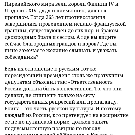
Пиренейского мира вели короли Филипп IV и
Людовик XIV, дядя и племянник, давно в
прошлом. Тогда 365 лет противостояния
завершились проведением испано-французской
границы, существующей до сих пор, и браком
двоюродных брата и сестры. А где вы видите
сейчас благородных грандов и пэров? Где вы
ныне замечаете желание слышать и уважать
собеседника?
Ведь их отношение к русским тот же
пересидевший президент столь же протухшим
депутатам объяснил так: «Ответственность
России должна быть коллективной. То, что они
делают, не спишешь только на силу
государственных репрессий или пропаганду.
Война – это часть русской культуры. И поэтому
каждый из России, кто претендует на восприятие
ее не по путинской норме, должен занять
недвусмысленную позицию по поводу
однозначных вещей об Украине, о Крыме, о