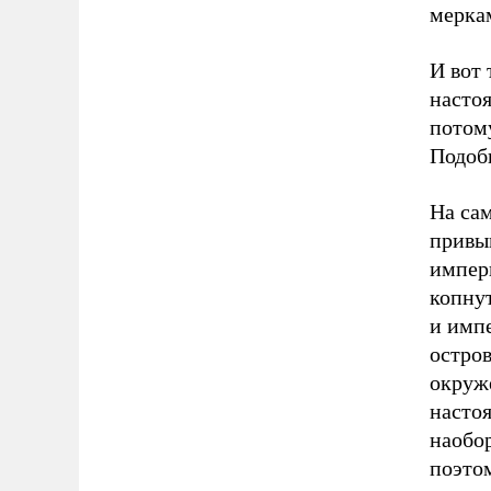
меркам
И вот 
насто
потому
Подоб
На сам
привы
импер
копнут
и импе
остров
окруж
настоя
наобор
поэтом