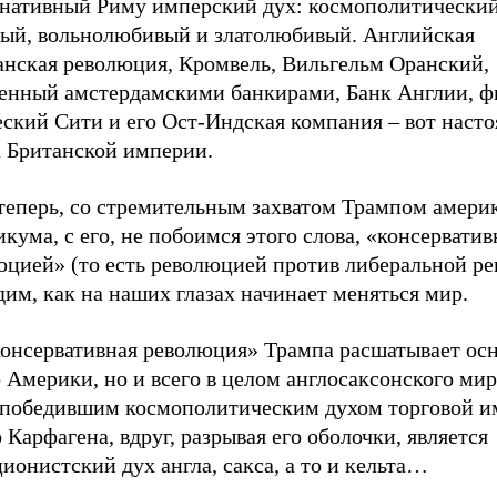
рнативный Риму имперский дух: космополитический
вый, вольнолюбивый и златолюбивый. Английская
анская революция, Кромвель, Вильгельм Оранский,
енный амстердамскими банкирами, Банк Англии, ф
еский Сити и его Ост-Индская компания – вот наст
а Британской империи.
 теперь, со стремительным захватом Трампом амери
кума, с его, не побоимся этого слова, «консервати
юцией» (то есть революцией против либеральной р
им, как на наших глазах начинает меняться мир.
консервативная революция» Трампа расшатывает ос
 Америки, но и всего в целом англосаксонского мир
 победившим космополитическим духом торговой и
 Карфагена, вдруг, разрывая его оболочки, является
ионистский дух англа, сакса, а то и кельта…