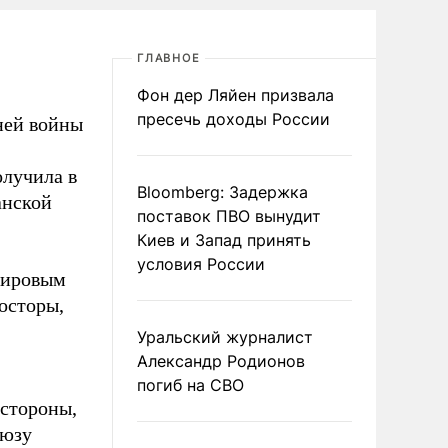
ГЛАВНОЕ
Фон дер Ляйен призвала
пресечь доходы России
ней войны
олучила в
Bloomberg: Задержка
анской
поставок ПВО вынудит
Киев и Запад принять
условия России
мировым
осторы,
Уральский журналист
Александр Родионов
погиб на СВО
 стороны,
оюзу