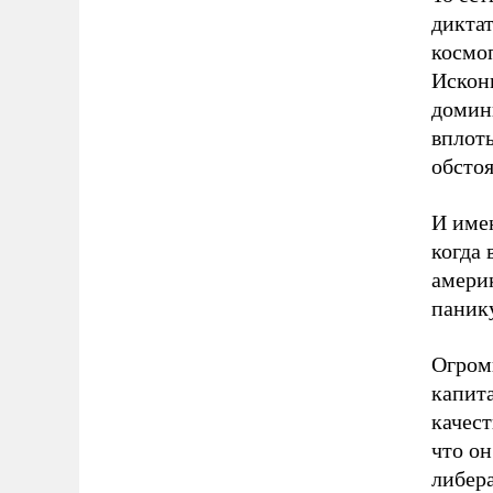
диктат
космо
Искон
домин
вплоть
обстоя
И име
когда 
америк
панику
Огромн
капит
качест
что о
либер