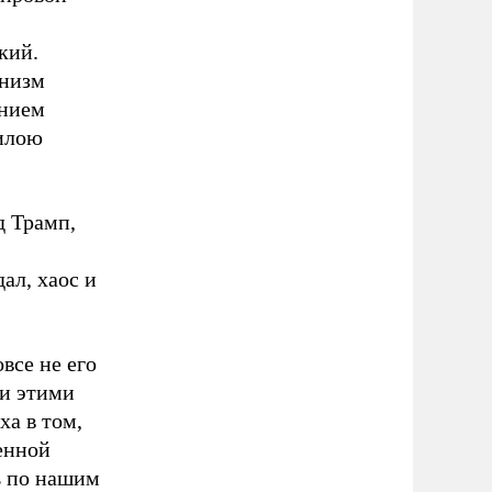
кий.
онизм
нием
силою
д Трамп,
ал, хаос и
все не его
ми этими
ха в том,
енной
ь по нашим