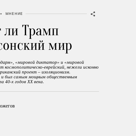
•
МНЕНИЕ
 ли Трамп
сонский мир
ндарм», «мировой диктатор» и «мировой
кт космополитическо-еврейский, нежели исконно
риканский проект – изоляционизм.
л и был самым мощным общественным
а 40-х годов ХХ века.
ожегов