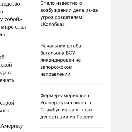
Стало известно о
сподство
возбуждении дела из-за
во
угроз создателям
у собой»
«Колобка»
 мире стал
да
Начальник штаба
батальона ВСУ
ой
ликвидирован на
нской
запорожском
да в
направлении
бежать
Фермер-американец
 строй
Уолкер купил билет в
Стамбул из-за угрозы
кого
депортации из России
в Америку