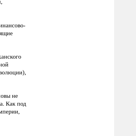
,
инансово-
оящие
канского
вной
еволюции),
новы не
а. Как под
мперии,