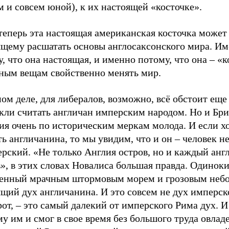
 и совсем юной), к их настоящей «косточке».
теперь эта настоящая американская косточка может
ящему расшатать основы англосаксонского мира. И
, что она настоящая, и именно потому, что она – «к
ным вещам свойственно менять мир.
ом деле, для либералов, возможно, всё обстоит ещ
кли считать англичан имперским народом. Но и Бри
ия очень по историческим меркам молода. И если 
ь англичанина, то мы увидим, что и он – человек не
рский. «Не только Англия остров, но и каждый анг
», в этих словах Новалиса большая правда. Одиноки
енный мрачным штормовым морем и грозовым небо
щий дух англичанина. И это совсем не дух имперск
от, – это самый далекий от имперского Рима дух. 
у им и смог в свое время без большого труда овлад