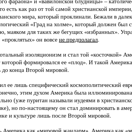
ого фараона» и «вавилонской блудницы» – католиче
то есть как раз от той самой христианской империи
ианского мира, который проклинали. Бежали в дале
логический «Град на холме», который должен был ст
ю, маяком для таких же бегущих «избранных». Упр
 «проклятых» он вовсе
не предполагал
.
тотальный изоляционизм и стал той «косточкой» Ам
г которой формировался ее «плод». И такой Америк
ь до конца Второй мировой.
ил ее лишь специфический космополитический евр
Конечно, этим духом Америка была иллюминирован
ально (уже пуритан называли иудеями в христианск
ке), но по-настоящему он стал доминировать в аме
ике и культуре лишь после Второй мировой.
ть Америка как «мировой жандарм», Америка как «