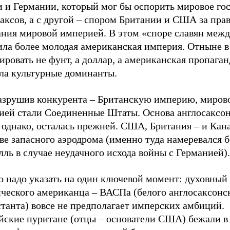
и и Германии, который мог бы оспорить мировое го
аксов, а с другой – спором Британии и США за пра
ания мировой империей. В этом «споре славян межд
ила более молодая американская империя. Отныне в
ровать не фунт, а доллар, а американская пропаган
ала культурные доминанты.
разрушив конкурента – Британскую империю, миров
ией стали Соединенные Штаты. Основа англосаксо
однако, осталась прежней. США, Британия – и Кана
ве запасного аэродрома (именно туда намеревался 
ль в случае неудачного исхода войны с Германией).
о надо указать на один ключевой момент: духовный
ического американца – ВАСПа (белого англосаксонс
танта) вовсе не предполагает имперских амбиций.
йские пуритане (отцы – основатели США) бежали 