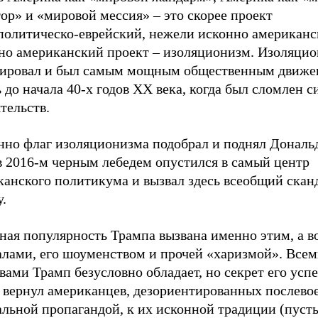
ор» и «мировой мессия» – это скорее проект
политическо-еврейский, нежели исконно американс
но американский проект – изоляционизм. Изоляци
ировал и был самым мощным общественным движе
 до начала 40-х годов ХХ века, когда был сломлен 
тельств.
нно флаг изоляционизма подобрал и поднял Дональ
в 2016-м черным лебедем опустился в самый центр
анского политикума и вызвал здесь всеобщий сканд
.
ая популярность Трампа вызвана именно этим, а во
алами, его шоуменством и прочей «харизмой». Все
вами Трамп безусловно обладает, но секрет его успе
н вернул американцев, дезориентированных послево
альной пропагандой, к их исконной традиции (пуст