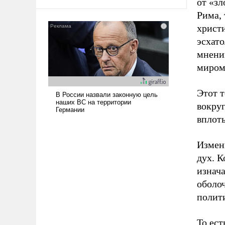
от «зл
Рима, 
христ
эсхато
мнени
миром
Этот 
вокру
вплот
Измен
дух. 
изнач
оболоч
полит
То ес