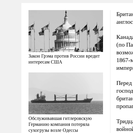
Брита
англо
Канад
(по Па
возмо
Закон Грэма против России вредит
1867-м
интересам США
импер
Перед
госпо
брита
пропа
Обслуживавшая гитлеровскую
Тридца
Германию компания потеряла
войно
сухогрузы возле Одессы