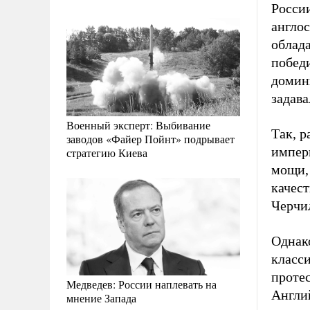
Росси
англос
облад
побед
домини
задав
Военный эксперт: Выбивание
Так, 
заводов «Файер Пойнт» подрывает
импер
стратегию Киева
мощи, 
качест
Черчил
Однак
класс
протес
Медведев: России наплевать на
Англи
мнение Запада