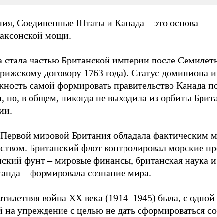
ния, Соединенные Штаты и Канада – это основа
саксонской мощи.
а стала частью Британской империи после Семилет
рижскому договору 1763 года). Статус доминиона и
жность самой формировать правительство Канада п
, но, в общем, никогда не выходила из орбиты Брит
ии.
 Первой мировой Британия обладала фактическим 
дством. Британский флот контролировал морские пр
нский фунт – мировые финансы, британская наука и
ганда – формировала сознание мира.
тилетняя война ХХ века (1914–1945) была, с одной
й на упреждение с целью не дать сформироваться с