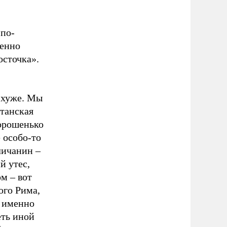
 по-
менно
осточка».
е хуже. Мы
танская
хорошенько
 особо-то
личанин –
й утес,
м – вот
ого Рима,
И именно
еть иной