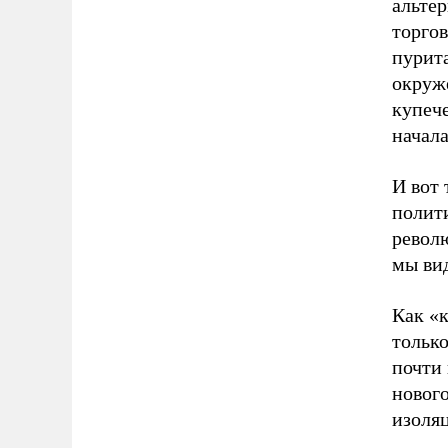
альте
торго
пурит
окруж
купеч
начал
И вот
полити
револ
мы вид
Как «
только
почти
нового
изоляц