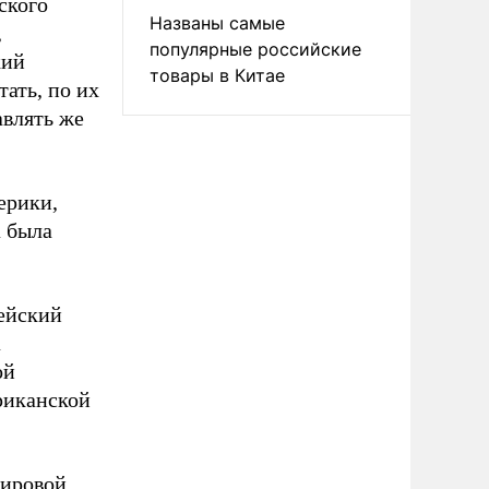
ского
Названы самые
,
популярные российские
кий
товары в Китае
ать, по их
авлять же
ерики,
а была
ейский
а
ой
риканской
мировой