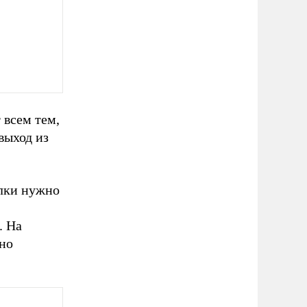
 всем тем,
выход из
елки нужно
. На
жно