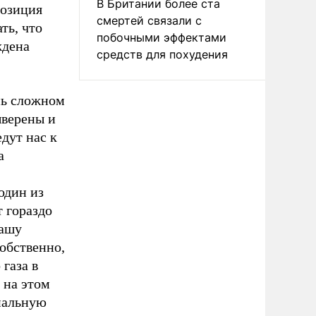
В Британии более ста
позиция
смертей связали с
ть, что
побочными эффектами
ждена
средств для похудения
нь сложном
ыверены и
дут нас к
а
(один из
т гораздо
нашу
Собственно,
 газа в
 на этом
иальную