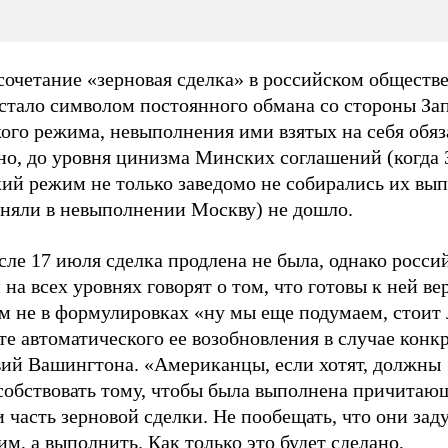
сочетание «зерновая сделка» в российском обществ
 стало символом постоянного обмана со стороны За
ого режима, невыполнения ими взятых на себя обяз
но, до уровня цинизма Минских соглашений (когда 
ий режим не только заведомо не собирались их вып
иняли в невыполнении Москву) не дошло.
сле 17 июля сделка продлена не была, однако росси
 на всех уровнях говорят о том, что готовы к ней ве
 не в формулировках «ну мы еще подумаем, стоит л
е автоматического ее возобновления в случае конк
вий Вашингтона. «Американцы, если хотят, должны
собствовать тому, чтобы была выполнена причитаю
 часть зерновой сделки. Не пообещать, что они за
им, а выполнить. Как только это будет сделано,