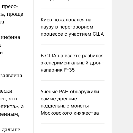
л
пресс-
ть, проще
Киев пожаловался на
та
паузу в переговорном
процессе с участием США
 Минфина
е
 и
В США на взлете разбился
экспериментальный дрон-
напарник F-35
 заявлена
чески
Ученые РАН обнаружили
го, что
самые древние
ликта», а
поддельные монеты
Московского княжества
венным,
 дальше.