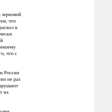
а зерновой
тем, что
раскол в
ически
ый
некоему
о, что с
ли России
ин не раз
нарушают
ет их
рными