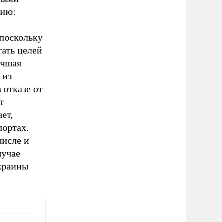
цию:
 поскольку
гать целей
учшая
 из
 отказе от
т
ет,
портах.
числе и
лучае
Украины