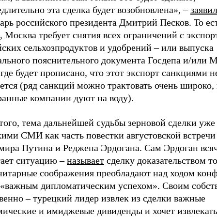
длительно эта сделка будет возобновлена», –
заяви
арь российского президента Дмитрий Песков. То ес
, Москва требует снятия всех ограничений с экспор
йских сельхозпродуктов и удобрений – или выпуска
ального пояснительного документа Госдепа и/или
де будет прописано, что этот экспорт санкциями н
ется (ряд санкций можно трактовать очень широко,
ранные компании дуют на воду).
того, тема дальнейшей судьбы зерновой сделки уже
кими СМИ как часть повестки августовской встречи
мира Путина и Реджепа Эрдогана. Сам Эрдоган вся
тает ситуацию –
называет
сделку доказательством то
нитарные соображения преобладают над ходом конф
 «важным дипломатическим успехом». Своим собст
венно – турецкий лидер извлек из сделки важные
мические и имиджевые дивиденды и хочет извлекать