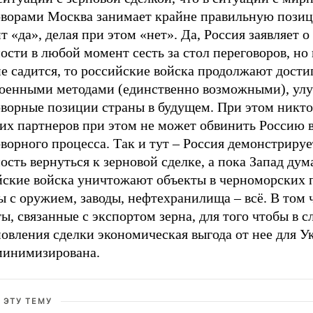
оворами Москва занимает крайне правильную пози
т «да», делая при этом «нет». Да, Россия заявляет о
ости в любой момент сесть за стол переговоров, но
е садится, то российские войска продолжают дости
оенными методами (единственно возможными), ул
оворные позиции страны в будущем. При этом никто
их партнеров при этом не может обвинить Россию в
ворного процесса. Так и тут – Россия демонстрируе
ость вернуться к зерновой сделке, а пока Запад дума
йские войска уничтожают объекты в черноморских 
 с оружием, заводы, нефтехранилища – всё. В том 
ы, связанные с экспортом зерна, для того чтобы в с
новления сделки экономическая выгода от нее для 
минимизирована.
 ЭТУ ТЕМУ