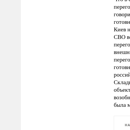
перег
говори
готовн
Киев н
СВО в
перег
внешн
перего
готовн
росси
Склады
объект
возоб
была 
НА