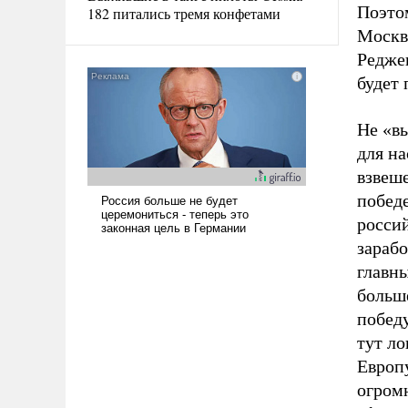
Поэтом
182 питались тремя конфетами
Москвы
Редже
будет 
Не «в
для н
взвеше
победе
россий
зарабо
главны
больше
победу
тут ло
Европу
огром