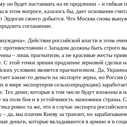
у он будет настаивать на ее продлении – и гибкая 
 в этом вопросе, казалось бы, дает основания счита
п Эрдоган своего добьется. Что Москва снова выну
продлить соглашение.
ынуждена». Действия российской власти в этом оче
ас противостоянии с Западом должны быть строго в
нны – лишь прагматизм, а не красивые жесты приве
. С этой точки зрения продление зерновой сделки н
ских условиях является прагматизмом. Да, Украина
тает какие-то деньги на экспорте зерна, но Россия 
х в мире экспортеров сельхозпродукции) заработае
. Тех денег, которые в том числе будут вложены в 
 на поле боя и в устойчивость экономики страны. 
гика ровно та же, что в случае экспорта российского
 – да, мы платим Киеву за транзит, но зарабатываем
ные деньги, которые вкладываются в армию и в соц