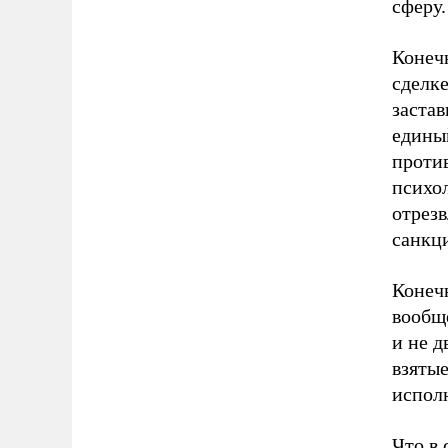
сферу.
Конеч
сделке
застав
единый
против
психол
отрезв
санкц
Конечн
вообще
и не 
взятые
исполн
Что в 