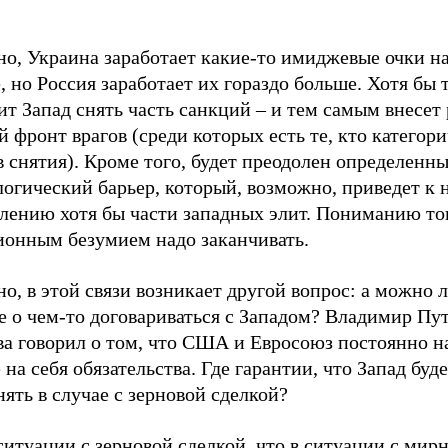
но, Украина заработает какие-то имиджевые очки н
, но Россия заработает их гораздо больше. Хотя бы 
ит Запад снять часть санкций – и тем самым внесет 
 фронт врагов (среди которых есть те, кто категор
 снятия). Кроме того, будет преодолен определенн
огический барьер, который, возможно, приведет к 
лению хотя бы части западных элит. Пониманию тог
ионным безумием надо заканчивать.
о, в этой связи возникает другой вопрос: а можно 
 о чем-то договариваться с Западом? Владимир Пут
два говорил о том, что США и Евросоюз постоянно 
 на себя обязательства. Где гарантии, что Запад буд
ять в случае с зерновой сделкой?
ситуации с зерновой сделкой, что в ситуации с ми