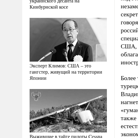
украинского десанта на
незаме
Кинбурнской косе
секрет
говоря
росси
специ
США, г
облага
иност
Эксперт Климов: США – это
гангстер, живущий на территории
Японии
Более 
турец
Влади
нагне
«гума
также
естест
эконо
Выжившие в тайге пилоты Cessna