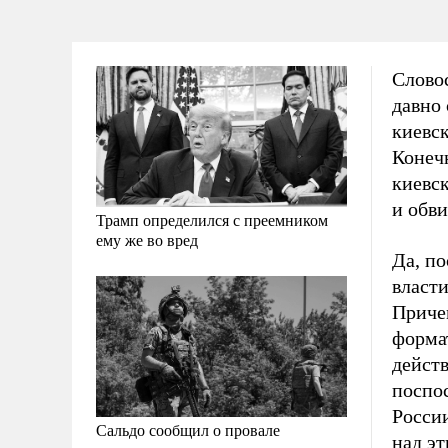
Слово
давно
киевск
Конеч
киевск
и обв
Трамп определился с преемником
ему же во вред
Да, по
власти
Причем
формат
дейст
поспо
России
Сальдо сообщил о провале
над эт