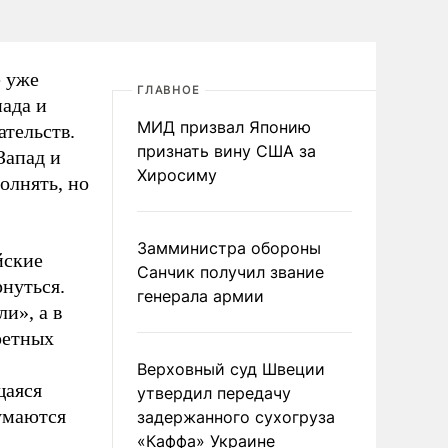
е уже
ГЛАВНОЕ
пада и
МИД призвал Японию
ательств.
признать вину США за
Запад и
Хиросиму
олнять, но
Замминистра обороны
йские
Санчик получил звание
рнуться.
генерала армии
и», а в
ретных
Верховный суд Швеции
щаяся
утвердил передачу
думаются
задержанного сухогруза
«Каффа» Украине