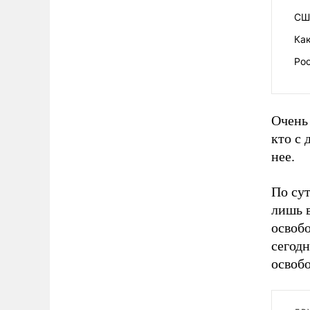
США
Как
Рос
Очень 
кто с 
нее.
По су
лишь в
освоб
сегод
освоб